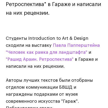
Дизайн интерьера
Ретроспектива" в Гараже и написали
Дизайн одежды
на них рецензии.
Стайлинг
Современная живопись
UX/UI-дизайн
Маркетинг
Студенты Introduction to Art & Design
Все программы
сходили на выставку
Павла Папперштейна
"Человек как рамка для ландштафта"
и
"Рашид Араин. Ретроспектива"
в Гараже и
Интенсивы
написали на них рецензии.
Мода
Маркетинг
Авторы лучших текстов были отобраны
Контент
отделом коммуникации БВШД и
Иллюстрация
награждены подарками от музея
Интерьер
современного искусства "Гараж".
Лайфстайл