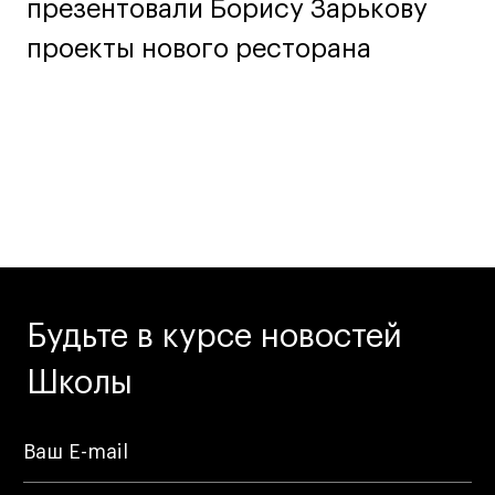
презентовали Борису Зарькову
Условия возврата
Кредит на образование с господдержкой
проекты нового ресторана
Лицензия на осуществление образовательной
деятельности АНО ВО «Универсальный
Университет»
Карта сайта
© 2026 БВШД
Будьте в курсе новостей
Школы