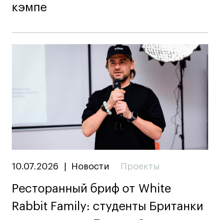
кэмпе
Адрес на карте
Адрес на карте
События
События
Истории успеха
Истории успеха
Работы студентов
Работы студентов
Universal University
Universal University
EN
EN
10.07.2026
|
Новости
Проекты
Ресторанный бриф от White
Политика конфиденциальности
Rabbit Family: студенты Британки
Публичная оферта