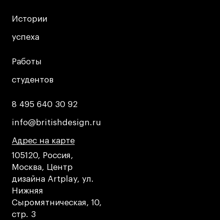
Истории
Истории
успеха
успеха
Работы
Работы
студентов
студентов
8 495 640 30 92
8 495 640 30 92
info@britishdesign.ru
info@britishdesign.ru
Адрес на карте
Адрес на карте
Адрес на карте
105120, Россия,
Москва, Центр
дизайна Artplay, ул.
Нижняя
Сыромятническая, 10,
стр. 3