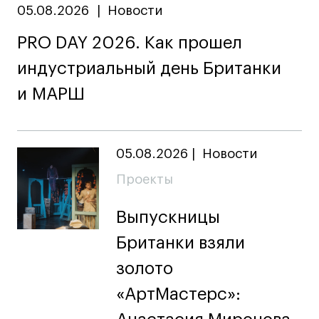
Лицензии и аккредитации
05.08.2026
|
Новости
Для прессы
PRO DAY 2026. Как прошел
Ресурсы
Партнеры
индустриальный день Британки
Связи с индустрией
и МАРШ
Вакансии
Контакты
05.08.2026
|
Новости
Поступающим
Проекты
Условия поступления
Выпускницы
Стоимость обучения
Британки взяли
Иностранным студентам
золото
График учебного года
«АртМастерс»:
Вопросы и ответы