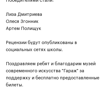
Победителями стали:
Навыки предпринимателя и управленца
Онлайн
Лиза Дмитриева
Маркетинг и генерация лидов
Олеся Згонник
Артем Полищук
Искусство
Фотография
Рецензии будут опубликованы в
Очно + онлайн
социальных сетях школы.
Все программы
Поздравляем ребят и благодарим музей
Техникум
современного искусства "Гараж" за
Специалист кино- и медиапродакшена
поддержку и бесплатно предоставленные
Графический дизайнер
билеты.
Цифровой маркетолог
Технолог-конструктор одежды
Коммерческий фотограф