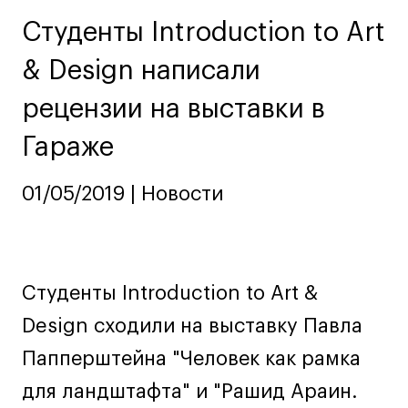
Ювелирный дизайн
Студенты Introduction to Art
Сценография
& Design написали
Фотография и видео
Промышленный и предметный дизайн
рецензии на выставки в
Дизайн и декорирование интерьера
Гараже
Бизнес и маркетинг
Подготовительные курсы и творческое
01/05/2019 | Новости
развитие
Среднесрочные
ИЗО и Керамика
Ландшафтный дизайн
Студенты Introduction to Art &
Все программы
Design сходили на выставку Павла
Папперштейна "Человек как рамка
Онлайн-программы
для ландштафта" и "Рашид Араин.