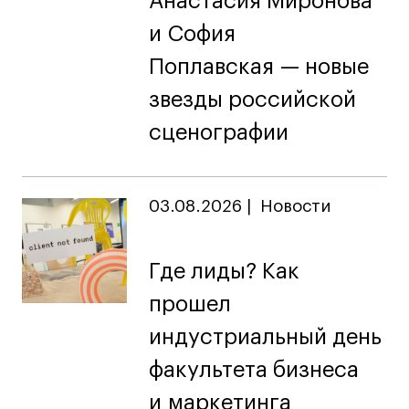
Анастасия Миронова
Карьера
и София
Поплавская — новые
Ассоциация выпускников
Центр карьеры
звезды российской
Живые проекты
сценографии
Конкурсы
Участие в выставках
Летние стажировки
03.08.2026
|
Новости
Проекты студентов
Где лиды? Как
прошел
Работы студентов
«Живые» проекты
индустриальный день
Участие в выставках
факультета бизнеса
Britanka New Creatives
и маркетинга