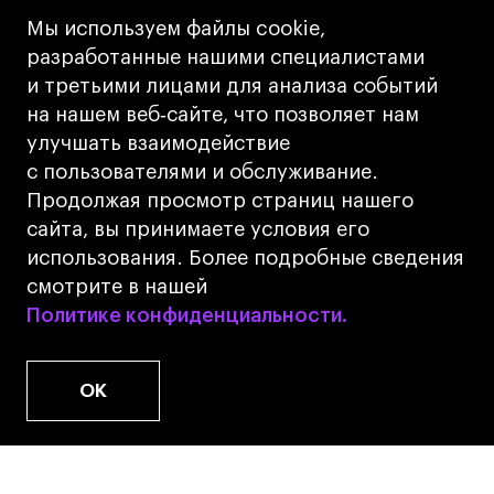
Кредит на образование с господдержкой
Мы используем файлы cookie,
Лицензия на осуществление образовательной
разработанные нашими специалистами
деятельности АНО ВО «Универсальный
и третьими лицами для анализа событий
Университет»
на нашем веб‑сайте, что позволяет нам
Карта сайта
улучшать взаимодействие
с пользователями и обслуживание.
Дизайн
Продолжая просмотр страниц нашего
Разработка
Cetera
сайта, вы принимаете условия его
использования. Более подробные сведения
© 2026 БВШД
смотрите в нашей
Политике конфиденциальности.
Политике конфиденциальности.
OK
www.u.university