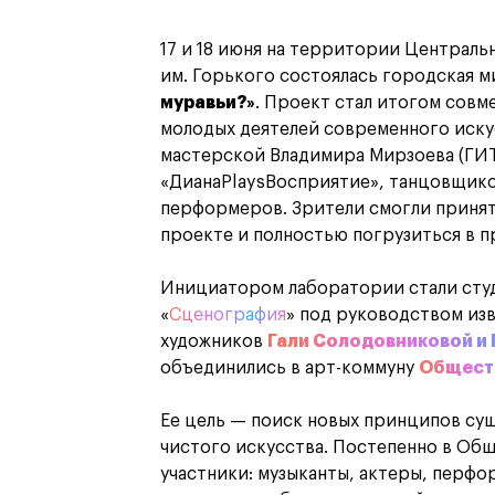
17 и 18 июня на территории Централь
им. Горького состоялась городская 
муравьи?»
. Проект стал итогом сов
молодых деятелей современного иску
мастерской Владимира Мирзоева (ГИТ
«ДианаPlaysВосприятие», танцовщико
перформеров. Зрители смогли принят
проекте и полностью погрузиться в 
Инициатором лаборатории стали сту
«
Сценография
» под руководством из
художников
Гали Солодовниковой и
объединились в арт-коммуну
Обществ
Ее цель — поиск новых принципов су
чистого искусства. Постепенно в Общ
участники: музыканты, актеры, перфо