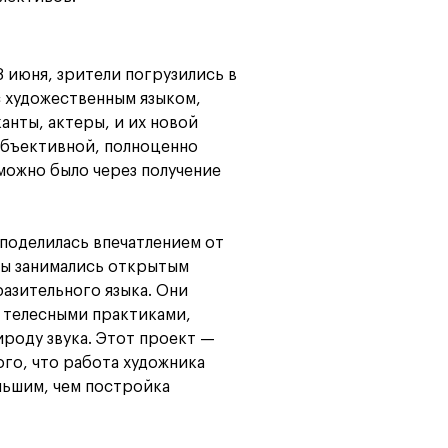
8 июня, зрители погрузились в
с художественным языком,
нты, актеры, и их новой
объективной, полноценно
можно было через получение
поделилась впечатлением от
ты занимались открытым
азительного языка. Они
ь телесными практиками,
ироду звука. Этот проект —
го, что работа художника
льшим, чем постройка