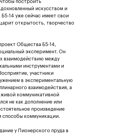
 чтобы построить
вдохновленный искусством и
Б5-14 уже сейчас имеет свои
 царит открытость, творчество
проект Общества Б5-14,
оциальный эксперимент. Он
их взаимодействию между
зыкальными инструментами и
Восприятие, участники
ружением в экспериментальную
плинарного взаимодействия, а
в живой коммуникативной
лся не как дополнение или
остоятельное произведение
и способы коммуникации.
дание у Пионерского пруда в