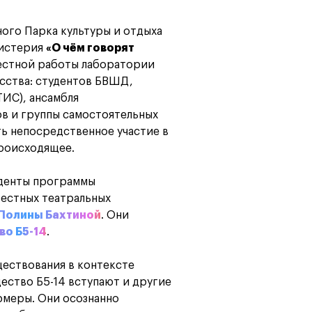
ного Парка культуры и отдыха
мистерия
«О чём говорят
местной работы лаборатории
сства: студентов БВШД,
ИС), ансамбля
в и группы самостоятельных
ь непосредственное участие в
происходящее.
денты программы
вестных театральных
 Полины Бахтиной
. Они
о Б5-14
.
ществования в контексте
ество Б5-14 вступают и другие
рмеры. Они осознанно