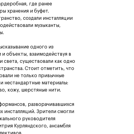
ардеробная, где ранее
ры хранения и буфет.
ранство, создали инсталляции
модействовали музыканты,
ы.
ысказывание одного из
 и объекты, взаимодействуя в
и света, существовали как одно
транства. Стоит отметить, что
зовали не только привычные
 и нестандартные материалы:
во, кожу, шерстяные нити.
формансов, разворачивавшихся
х инсталляций. Зрители смогли
ыкального руководителя
рия Курляндского, ансамбля
лективов.