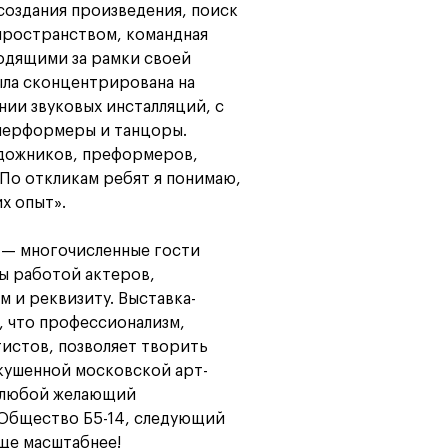
создания произведения, поиск
пространством, командная
ходящими за рамки своей
ыла сконцентрирована на
нии звуковых инсталляций, с
перформеры и танцоры.
удожников, преформеров,
По откликам ребят я понимаю,
их опыт».
г — многочисленные гости
ы работой актеров,
 и реквизиту. Выставка-
, что профессионализм,
истов, позволяет творить
кушенной московской арт-
я любой желающий
в Общество Б5-14, следующий
ще масштабнее!