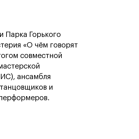
программы
и управленца
Онлайн
Маркетинг и
генерация лидов
Искусство
ии Парка Горького
Фотография
Очно + онлайн
терия «О чём говорят
тогом совместной
мастерской
ИС), ансамбля
 танцовщиков и
 перформеров.
Дни открытых дверей