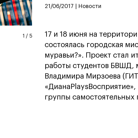
дизайн
21/06/2017 | Новости
Дизайн и декорирование
интерьера
Бизнес и маркетинг
Подготовительные курсы и
17 и 18 июня на территор
творческое развитие
1
/
5
Среднесрочные
состоялась городская мис
ИЗО и Керамика
муравьи?». Проект стал и
Ландшафтный дизайн
работы студентов БВШД, 
кум
кум
Для школьников
Для школьников
Владимира Мирзоева (ГИТ
лист кино- и
Интенсивы
«ДианаPlaysВосприятие»,
продакшена
Среднесрочные
ческий дизайнер
Долгосрочные
группы самостоятельных
вой маркетолог
лог-конструктор
ы
рческий фотограф