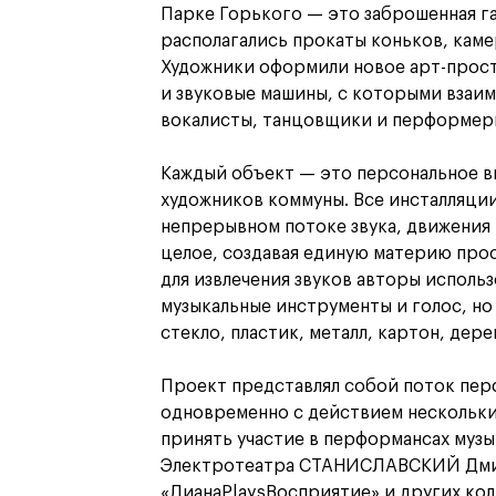
Парке Горького — это заброшенная г
располагались прокаты коньков, каме
Художники оформили новое арт-прост
и звуковые машины, с которыми взаи
вокалисты, танцовщики и перформер
Каждый объект — это персональное в
художников коммуны. Все инсталляции
непрерывном потоке звука, движения 
целое, создавая единую материю прос
для извлечения звуков авторы исполь
музыкальные инструменты и голос, но
стекло, пластик, металл, картон, дере
Проект представлял собой поток пер
одновременно с действием нескольки
принять участие в перформансах муз
Электротеатра СТАНИСЛАВСКИЙ Дмит
«ДианаPlaysВосприятие» и других кол