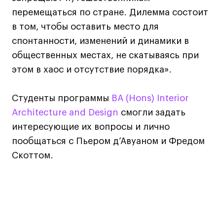
Преподаватели
перемещаться по стране. Дилемма состоит
Лицензии и аккредитации
в том, чтобы оставить место для
Для прессы
спонтанности, изменений и динамики в
Ресурсы
общественных местах, не скатываясь при
Партнеры
этом в хаос и отсутствие порядка».
Связи с индустрией
Вакансии
Студенты программы
BA (Hons) Interior
Контакты
Architecture аnd Design
смогли задать
интересующие их вопросы и лично
Поступающим
пообщаться с Пьером д’Авуаном и Фредом
Скоттом.
Условия поступления
Стоимость обучения
Иностранным студентам
График учебного года
Вопросы и ответы