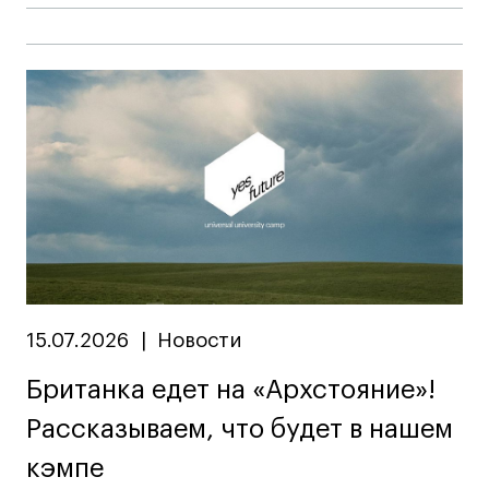
Публичная оферта
Условия возврата
Кредит на образование с господдержкой
Лицензия на осуществление образовательной
деятельности АНО ВО «Универсальный
Университет»
Карта сайта
© 2026 БВШД
15.07.2026
|
Новости
Британка едет на «Архстояние»!
Рассказываем, что будет в нашем
кэмпе