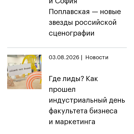
и София
дверей
дверей
info@britishdesign.ru
info@britishdesign.ru
Поплавская — новые
Адрес на карте
Адрес на карте
События
События
звезды российской
Истории успеха
Истории успеха
сценографии
Работы студентов
Работы студентов
03.08.2026
|
Новости
Universal University
Universal University
EN
EN
Где лиды? Как
прошел
индустриальный день
факультета бизнеса
и маркетинга
Политика конфиденциальности