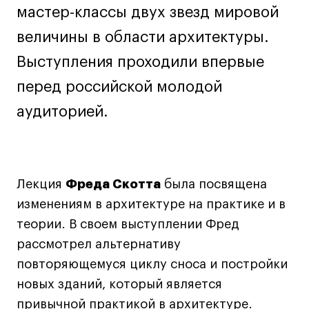
Дизайн интерьера
мастер-классы двух звезд мировой
Дизайн одежды
величины в области архитектуры.
Стайлинг
Выступления проходили впервые
Современная живопись
перед российской молодой
UX/UI-дизайн
Маркетинг
аудиторией.
Все программы
Интенсивы
Лекция
Фреда Скотта
была посвящена
Мода
изменениям в архитектуре на практике и в
теории. В своем выступлении Фред
Маркетинг
рассмотрел альтернативу
Контент
повторяющемуся циклу сноса и постройки
Иллюстрация
новых зданий, который является
Диджитал
привычной практикой в архитектуре.
Интерьер