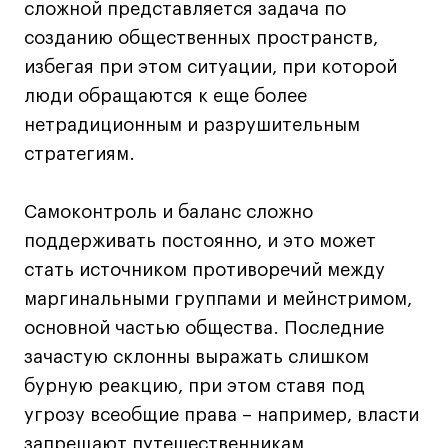
сложной представляется задача по
Коммерческий фотограф
созданию общественных пространств,
Все программы
избегая при этом ситуации, при которой
люди обращаются к еще более
Для школьников
нетрадиционным и разрушительным
стратегиям.
Интенсивы
Среднесрочные
Самоконтроль и баланс сложно
Долгосрочные
поддерживать постоянно, и это может
Все программы
стать источником противоречий между
маргинальными группами и мейнстримом,
О школе
основной частью общества. Последние
зачастую склонны выражать слишком
Новости
бурную реакцию, при этом ставя под
События
угрозу всеобщие права – например, власти
Блог
запрещают путешественникам