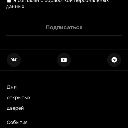
Я согласен с обработкой персональных
данных
Подписаться
Дни
Дни
открытых
открытых
дверей
дверей
События
События