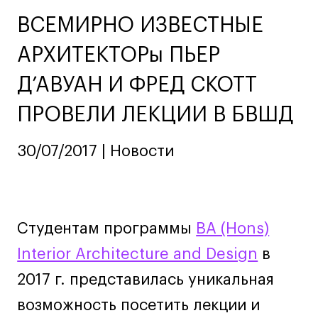
Ювелирный дизайн
ВСЕМИРНО ИЗВЕСТНЫЕ
Сценография
АРХИТЕКТОРы ПЬЕР
Фотография и видео
Промышленный и предметный дизайн
Д’АВУАН И ФРЕД СКОТТ
Дизайн и декорирование интерьера
ПРОВЕЛИ ЛЕКЦИИ В БВШД
Бизнес и маркетинг
Подготовительные курсы и творческое
30/07/2017 | Новости
развитие
Среднесрочные
ИЗО и Керамика
Ландшафтный дизайн
Студентам программы
BA (Hons)
Все программы
Interior Architecture аnd Design
в
2017 г. представилась уникальная
Онлайн-программы
возможность посетить лекции и