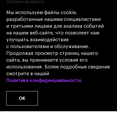
Условия возврата
Кредит на образование с господдержкой
Мы используем файлы cookie,
Лицензия на осуществление образовательной
разработанные нашими специалистами
деятельности АНО ВО «Универсальный
и третьими лицами для анализа событий
Университет»
на нашем веб‑сайте, что позволяет нам
Карта сайта
улучшать взаимодействие
с пользователями и обслуживание.
Дизайн
Продолжая просмотр страниц нашего
Разработка
Cetera
сайта, вы принимаете условия его
использования. Более подробные сведения
© 2026 БВШД
смотрите в нашей
Политике конфиденциальности.
Политике конфиденциальности.
OK
www.u.university