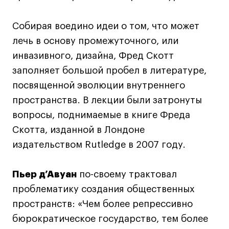
Лайфстайл
Собирая воедино идеи о том, что может
Навыки предпринимателя и управленца
лечь в основу промежуточного, или
Онлайн
инвазивного, дизайна, Фред Скотт
Маркетинг и генерация лидов
заполняет большой пробел в литературе,
Искусство
посвященной эволюции внутреннего
Фотография
пространства. В лекции были затронуты
Очно + онлайн
вопросы, поднимаемые в книге Фреда
Все программы
Скотта, изданной в Лондоне
издательством Rutledge в 2007 году.
Техникум
Пьер д’Авуан
по-своему трактовал
Специалист кино- и медиапродакшена
проблематику создания общественных
Графический дизайнер
пространств: «Чем более репрессивно
Цифровой маркетолог
бюрократическое государство, тем более
Технолог-конструктор одежды