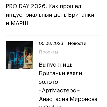
Britanka New Creatives
PRO DAY 2026. Как прошел
Fashion Summer
индустриальный день Британки
Проект с Microsoft
и МАРШ
Подобрать программу
05.08.2026
|
Новости
Проекты
Войти в кампус
Выпускницы
Британки взяли
Получить сертификат
золото
«АртМастерс»:
Анастасия Миронова
Дни открытых
Дни открытых
8 495 640 30 92
8 495 640 30 92