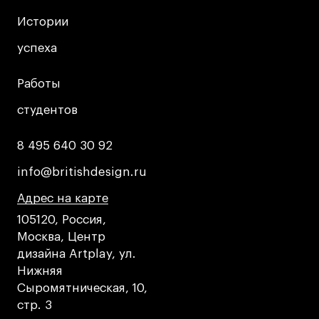
Истории
Истории
успеха
успеха
Работы
Работы
студентов
студентов
8 495 640 30 92
8 495 640 30 92
info@britishdesign.ru
info@britishdesign.ru
Адрес на карте
Адрес на карте
Адрес на карте
105120, Россия,
Москва, Центр
дизайна Artplay, ул.
Нижняя
Сыромятническая, 10,
стр. 3