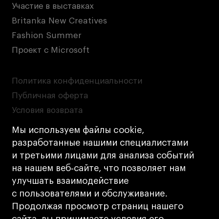
Участие в выставках
Britanka New Creatives
Fashion Summer
Проект с Microsoft
Политика конфиденциальности
Публичная оферта
Условия возврата
Кредит на образование с господдержкой
Мы используем файлы cookie,
Лицензия на осуществление образовательной
разработанные нашими специалистами
деятельности АНО ВО «Универсальный
и третьими лицами для анализа событий
Университет»
на нашем веб‑сайте, что позволяет нам
Карта сайта
улучшать взаимодействие
с пользователями и обслуживание.
Дизайн
Продолжая просмотр страниц нашего
Разработка
Cetera