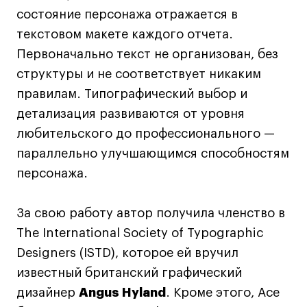
состояние персонажа отражается в
текстовом макете каждого отчета.
Карьера
Первоначально текст не организован, без
Ассоциация выпускников
структуры и не соответствует никаким
Центр карьеры
правилам. Типографический выбор и
Живые проекты
детализация развиваются от уровня
Конкурсы
любительского до профессионального —
Участие в выставках
параллельно улучшающимся способностям
Летние стажировки
персонажа.
За свою работу автор получила членство в
Проекты студентов
The International Society of Typographic
Работы студентов
Designers (ISTD), которое ей вручил
«Живые» проекты
известный британский графический
Участие в выставках
дизайнер
Angus Hyland
. Кроме этого, Асе