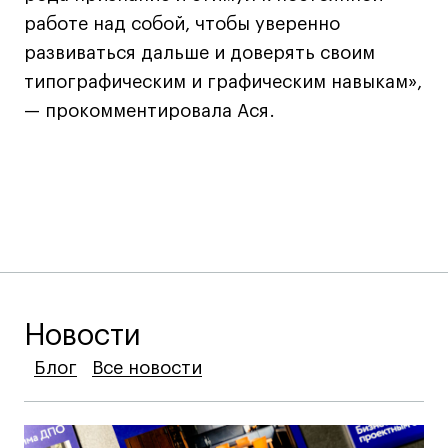
дверей
дверей
работе над собой, чтобы уверенно
info@britishdesign.ru
info@britishdesign.ru
развиваться дальше и доверять своим
Адрес на карте
Адрес на карте
События
События
типографическим и графическим навыкам»,
Истории успеха
Истории успеха
— прокомментировала Ася.
Работы студентов
Работы студентов
Universal University
Universal University
EN
EN
Новости
Блог
Блог
Блог
Все новости
Все новости
Все новости
Политика конфиденциальности