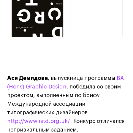
Лайфстайл
Навыки предпринимателя и управленца
Онлайн
Маркетинг и генерация лидов
Искусство
Фотография
Очно + онлайн
Все программы
Ася Демидова
, выпускница программы
BA
(Hons) Graphic Design
, победила со своим
Техникум
проектом, выполненным по брифу
Специалист кино- и медиапродакшена
Международной ассоциации
Графический дизайнер
типографических дизайнеров
Цифровой маркетолог
http://www.istd.org.uk/
. Конкурс отличался
нетривиальным заданием,
Технолог-конструктор одежды