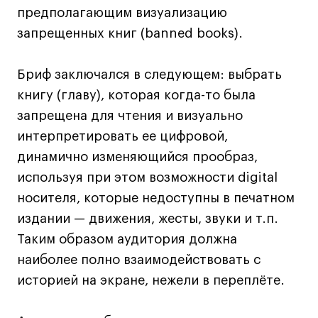
предполагающим визуализацию
Коммерческий фотограф
запрещенных книг (banned books).
Все программы
Бриф заключался в следующем: выбрать
Для школьников
книгу (главу), которая когда-то была
Интенсивы
запрещена для чтения и визуально
Среднесрочные
интерпретировать ее цифровой,
Долгосрочные
динамично изменяющийся прообраз,
Все программы
используя при этом возможности digital
носителя, которые недоступны в печатном
издании — движения, жесты, звуки и т.п.
О школе
Таким образом аудитория должна
Новости
наиболее полно взаимодействовать с
События
историей на экране, нежели в переплёте.
Блог