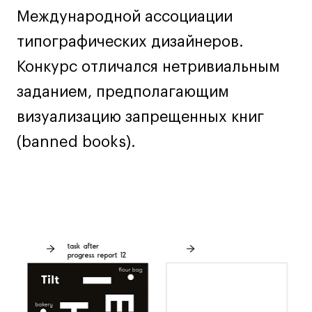
Декорирование интерьера
Международной ассоциации
Дизайн интерьера
типографических дизайнеров.
Дизайн одежды
Конкурс отличался нетривиальным
Стайлинг
Современная живопись
заданием, предполагающим
UX/UI-дизайн
визуализацию запрещенных книг
Маркетинг
(banned books).
Все программы
Интенсивы
Мода
Маркетинг
Контент
Иллюстрация
Интерьер