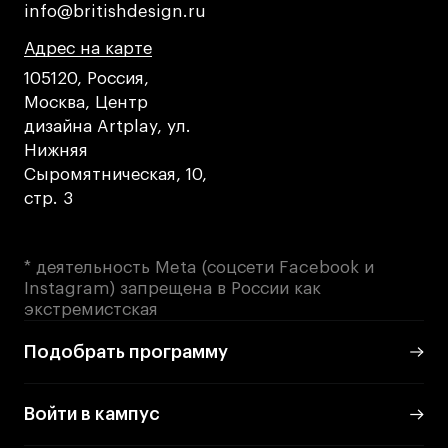
info@britishdesign.ru
info@britishdesign.ru
Адрес на карте
Адрес на карте
Адрес на карте
105120, Россия,
Москва, Центр
дизайна Artplay, ул.
Нижняя
Сыромятническая, 10,
стр. 3
* деятельность Meta (соцсети Facebook и
Instagram) запрещена в России как
экстремистская
Подобрать программу
Войти в кампус