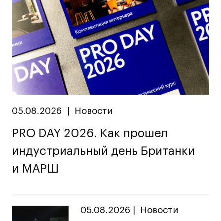
Публичная оферта
Условия возврата
Кредит на образование с господдержкой
Лицензия на осуществление образовательной
деятельности АНО ВО «Универсальный
Университет»
Карта сайта
05.08.2026
|
Новости
© 2026 БВШД
PRO DAY 2026. Как прошел
индустриальный день Британки
и МАРШ
05.08.2026
|
Новости