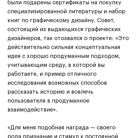
Britanka New Creatives
были подарены сертификаты на покупку
Fashion Summer
специализированной литературы и набор
Проект с Microsoft
книг по графическому дизайну. Совет,
состоящий из выдающихся графических
дизайнеров, так отозвался о проекте: «Это
действительно сильная концептуальная
Подобрать программу
идея с хорошо продуманным подходом,
учитывающим среду, в которой вы
работаете, и пример отличного
Войти в кампус
исследования возможных способов
рассказать историю и вовлечь
Получить сертификат
пользователя в продуманное
взаимодействие».
«Для меня подобная награда — своего
Дни открытых
Дни открытых
8 495 640 30 92
8 495 640 30 92
рода признание и стимул к постоянной