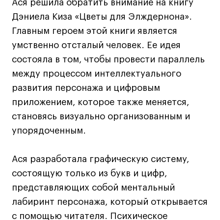
Преподаватели
Ася решила обратить внимание на книгу
Лицензии и аккредитации
Дэниела Киза «Цветы для Элждернона».
Для прессы
Главным героем этой книги является
Ресурсы
умственно отсталый человек. Ее идея
Партнеры
состояла в том, чтобы провести параллель
между процессом интеллектуального
Связи с индустрией
развития персонажа и цифровым
Вакансии
приложением, которое также меняется,
Контакты
становясь визуально организованным и
упорядоченным.
Поступающим
Условия поступления
Ася разработала графическую систему,
Стоимость обучения
состоящую только из букв и цифр,
Иностранным студентам
представляющих собой ментальный
лабиринт персонажа, который открывается
График учебного года
с помощью читателя. Психическое
Вопросы и ответы