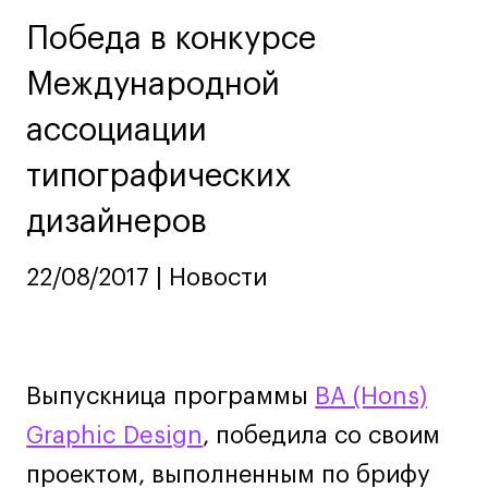
Ювелирный дизайн
Победа в конкурсе
Сценография
Международной
Фотография и видео
Промышленный и предметный дизайн
ассоциации
Дизайн и декорирование интерьера
типографических
Бизнес и маркетинг
дизайнеров
Подготовительные курсы и творческое
развитие
Среднесрочные
22/08/2017 | Новости
ИЗО и Керамика
Ландшафтный дизайн
Все программы
Выпускница программы
BA (Hons)
Graphic Design
, победила со своим
Онлайн-программы
проектом, выполненным по брифу