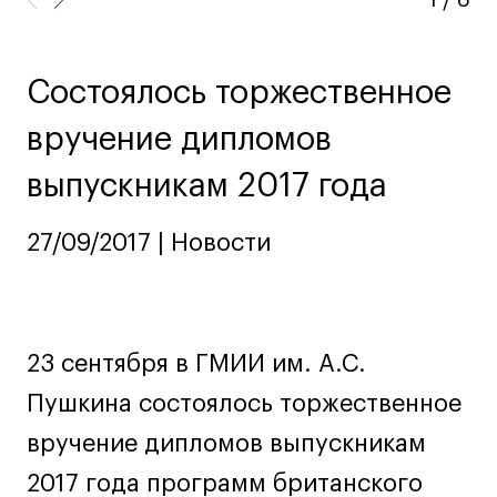
Ювелирный дизайн
Сценография
Фотография и видео
Состоялось торжественное
Промышленный и предметный дизайн
вручение дипломов
Дизайн и декорирование интерьера
выпускникам 2017 года
Бизнес и маркетинг
Подготовительные курсы и творческое
27/09/2017 | Новости
развитие
Среднесрочные
ИЗО и Керамика
Ландшафтный дизайн
23 сентября в ГМИИ им. А.С.
Все программы
Пушкина состоялось торжественное
вручение дипломов выпускникам
Онлайн-программы
2017 года программ британского