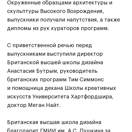
Окруженные образцами архитектуры и
Все программы
скульптуры Высокого Возрождения,
выпускники получали напутствия, а также
Для школьников
дипломы из рук кураторов программ.
Интенсивы
С приветственной речью перед
Среднесрочные
выпускниками выступили директор
Долгосрочные
Британской высшей школы дизайна
Все программы
Анастасия Бутрым, руководитель
британских программ Тим Симмонс
О школе
и помощница декана Школы креативных
искусств Университета Хартфордшира,
Новости
доктор Меган Найт.
События
Блог
Британская высшая школа дизайна
Преподаватели
благодарит ГМИИ им. А.С. Пушкина за