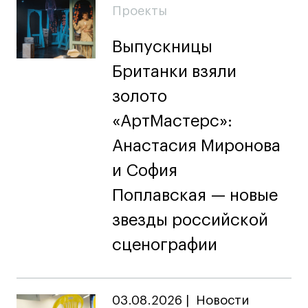
Fashion Summer
Проекты
Проект с Microsoft
Выпускницы
Британки взяли
золото
Подобрать программу
«АртМастерс»:
Анастасия Миронова
Войти в кампус
и София
Получить сертификат
Поплавская — новые
звезды российской
сценографии
Дни открытых
Дни открытых
8 495 640 30 92
8 495 640 30 92
дверей
дверей
03.08.2026
|
Новости
info@britishdesign.ru
info@britishdesign.ru