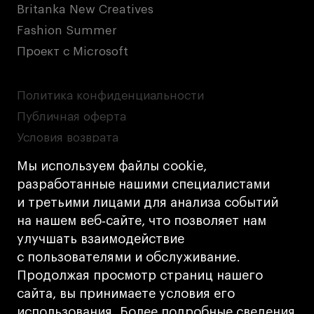
Britanka New Creatives
Fashion Summer
Проект с Microsoft
Политика конфиденциальности
Публичная оферта
Условия возврата
Кредит на образование с господдержкой
Мы используем файлы cookie,
Лицензия на осуществление образовательной
разработанные нашими специалистами
деятельности АНО ВО «Универсальный
и третьими лицами для анализа событий
Университет»
на нашем веб‑сайте, что позволяет нам
Карта сайта
улучшать взаимодействие
с пользователями и обслуживание.
Дизайн
Продолжая просмотр страниц нашего
Разработка
Cetera
сайта, вы принимаете условия его
использования. Более подробные сведения