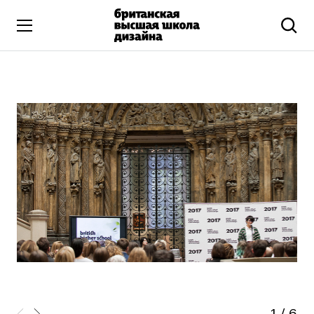
Высшее образование
Искусство и дизайн
Подготовительные курсы
Бизнес и маркетинг
Все программы
Дополнительное образование
Коммуникационный и цифровой дизайн
Иллюстрация
Современное искусство
Мода и стиль
1
/
6