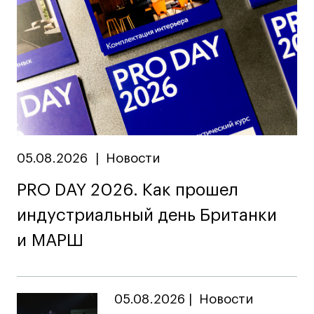
Карьера
Ассоциация выпускников
Центр карьеры
Живые проекты
Конкурсы
Участие в выставках
Летние стажировки
05.08.2026
|
Новости
PRO DAY 2026. Как прошел
Проекты студентов
индустриальный день Британки
Работы студентов
и МАРШ
«Живые» проекты
Участие в выставках
Britanka New Creatives
05.08.2026
|
Новости