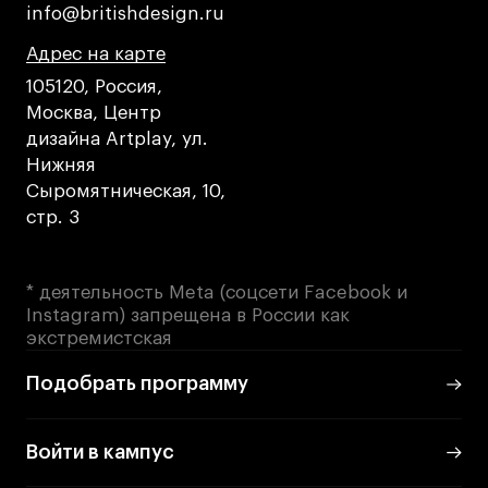
info@britishdesign.ru
info@britishdesign.ru
Адрес на карте
Адрес на карте
Адрес на карте
105120, Россия,
Москва, Центр
дизайна Artplay, ул.
Нижняя
Сыромятническая, 10,
стр. 3
* деятельность Meta (соцсети Facebook и
Instagram) запрещена в России как
экстремистская
Подобрать программу
Войти в кампус