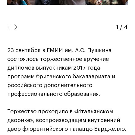
Навыки предпринимателя и управленца
Онлайн
Маркетинг и генерация лидов
1
/
4
Искусство
Фотография
23 сентября в ГМИИ им. А.С. Пушкина
Очно + онлайн
состоялось торжественное вручение
Все программы
дипломов выпускникам 2017 года
программ британского бакалавриата и
Техникум
российского дополнительного
профессионального образования.
Специалист кино- и медиапродакшена
Графический дизайнер
Торжество проходило в «Итальянском
Цифровой маркетолог
дворике», воспроизводящем внутренний
Технолог-конструктор одежды
двор флорентийского палаццо Барджелло.
Коммерческий фотограф