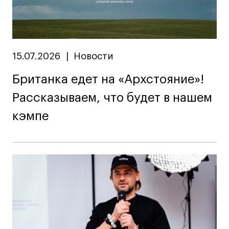
Условия возврата
Кредит на образование с господдержкой
Лицензия на осуществление образовательной
деятельности АНО ВО «Универсальный
Университет»
15.07.2026
|
Новости
Карта сайта
Британка едет на «Архстояние»!
Рассказываем, что будет в нашем
кэмпе
© 2026 БВШД