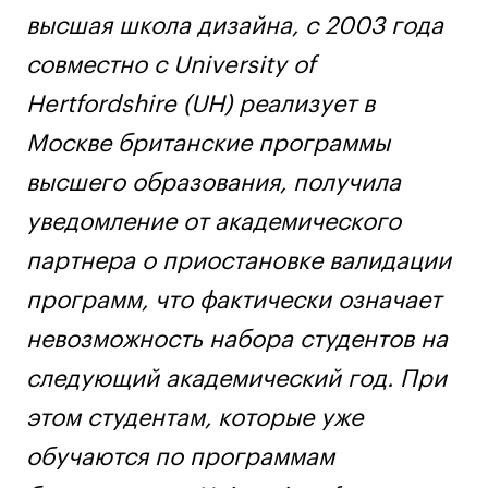
Дизайн интерьера
высшая школа дизайна, с 2003 года
Дизайн одежды
совместно с University of
Стайлинг
Hertfordshire (UH) реализует в
Современная живопись
UX/UI-дизайн
Москве британские программы
Маркетинг
высшего образования, получила
Все программы
уведомление от академического
партнера о приостановке валидации
Интенсивы
программ, что фактически означает
Мода
невозможность набора студентов на
Маркетинг
следующий академический год. При
Контент
этом студентам, которые уже
Иллюстрация
Диджитал
обучаются по программам
Интерьер