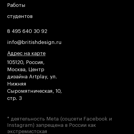
Работы
Работы
студентов
студентов
8 495 640 30 92
8 495 640 30 92
info@britishdesign.ru
info@britishdesign.ru
Адрес на карте
Адрес на карте
Адрес на карте
105120, Россия,
Москва, Центр
дизайна Artplay, ул.
Нижняя
Сыромятническая, 10,
стр. 3
* деятельность Meta (соцсети Facebook и
Instagram) запрещена в России как
экстремистская