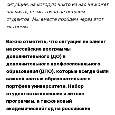
Britanka New Creatives
ситуации, на которую никто из нас не может
Fashion Summer
повлиять, но мы точно не оставим
Проект с Microsoft
студентов. Мы вместе пройдем через этот
«шторм»».
Важно отметить, что ситуация не влияет
Подобрать программу
на российские программы
дополнительного (ДО) и
Войти в кампус
дополнительного профессионального
образования (ДПО), которые всегда были
Получить сертификат
важной частью образовательного
портфеля университета.
Набор
студентов на весенние и летние
программы, а также новый
академический год на российские
Дни открытых
Дни открытых
8 495 640 30 92
8 495 640 30 92