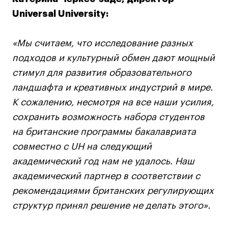
Коммерческий фотограф
Universal University:
Все программы
«Мы считаем, что исследование разных
подходов и культурный обмен дают мощный
Для школьников
стимул для развития образовательного
Интенсивы
ландшафта и креативных индустрий в мире.
Среднесрочные
К сожалению, несмотря на все наши усилия,
Долгосрочные
сохранить возможность набора студентов
Все программы
на британские программы бакалавриата
совместно с UH на следующий
О школе
академический год нам не удалось. Наш
академический партнер в соответствии с
Новости
рекомендациями британских регулирующих
События
структур принял решение не делать этого».
Блог