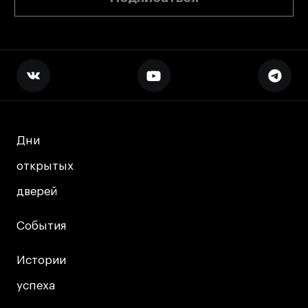
Дни
Дни
открытых
открытых
дверей
дверей
События
События
Истории
Истории
успеха
успеха