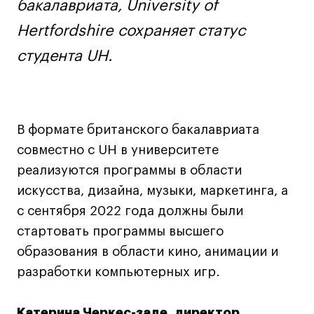
бакалавриата, University of
Лайфстайл
Hertfordshire сохраняет статус
Навыки предпринимателя и управленца
студента UH.
Онлайн
Маркетинг и генерация лидов
Искусство
Фотография
В формате британского бакалавриата
Очно + онлайн
совместно с UH в университете
Все программы
реализуются программы в области
искусства, дизайна, музыки, маркетинга, а
с сентября 2022 года должны были
Техникум
стартовать программы высшего
Специалист кино- и медиапродакшена
образования в области кино, анимации и
Графический дизайнер
разработки компьютерных игр.
Цифровой маркетолог
Технолог-конструктор одежды
Катерина Черкес-заде, директор