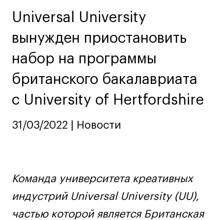
Ювелирный дизайн
Universal University
Сценография
вынужден приостановить
Фотография и видео
Промышленный и предметный дизайн
набор на программы
Дизайн и декорирование интерьера
британского бакалавриата
Бизнес и маркетинг
с University of Hertfordshire
Подготовительные курсы и творческое
развитие
Среднесрочные
31/03/2022 | Новости
ИЗО и Керамика
Ландшафтный дизайн
Все программы
Команда университета креативных
индустрий Universal University (UU),
Онлайн-программы
частью которой является Британская