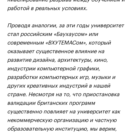
Публичная оферта
работой в реальных условиях.
Условия возврата
Кредит на образование с господдержкой
Проводя аналогии, за эти годы университет
Лицензия на осуществление образовательной
стал российским «Баухаусом» или
деятельности АНО ВО «Универсальный
Университет»
современным «ВХУТЕМАСом», который
Карта сайта
оказывает существенное влияние на
развитие дизайна, архитектуры, кино,
индустрии компьютерной графики,
© 2026 БВШД
разработки компьютерных игр, музыки и
других креативных индустрий в нашей
стране. Несмотря на то, что приостановка
валидации британских программ
существенно повлияет на университет как
некоммерческую организацию и частную
образовательную институцию, мы верим,