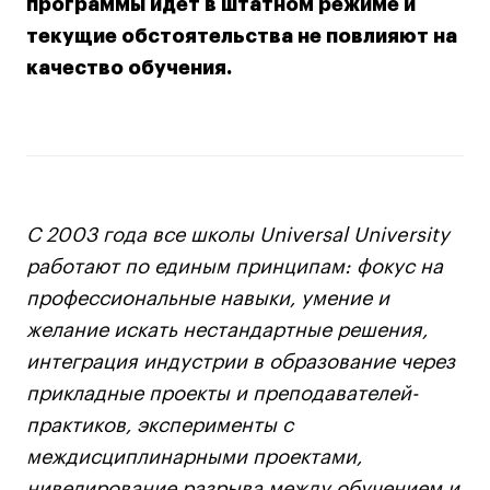
программы идет в штатном режиме и
дверей
дверей
info@britishdesign.ru
info@britishdesign.ru
текущие обстоятельства не повлияют на
Адрес на карте
Адрес на карте
События
События
качество обучения.
Истории успеха
Истории успеха
Работы студентов
Работы студентов
Universal University
Universal University
С 2003 года все школы Universal University
EN
EN
работают по единым принципам: фокус на
профессиональные навыки, умение и
желание искать нестандартные решения,
интеграция индустрии в образование через
прикладные проекты и преподавателей-
практиков, эксперименты с
междисциплинарными проектами,
Политика конфиденциальности
нивелирование разрыва между обучением и