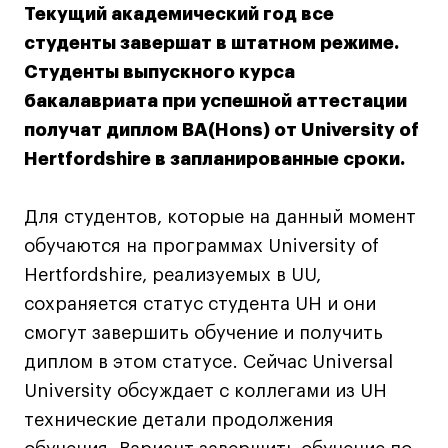
Преподаватели
Текущий академический год все
Лицензии и аккредитации
студенты завершат в штатном режиме.
Для прессы
Студенты выпускного курса
Ресурсы
бакалавриата при успешной аттестации
Партнеры
получат диплом BA(Hons) от University of
Связи с индустрией
Hertfordshire в запланированные сроки.
Вакансии
Контакты
Для студентов, которые на данный момент
обучаются на программах University of
Hertfordshire, реализуемых в UU,
Поступающим
сохраняется статус студента UH и они
Условия поступления
смогут завершить обучение и получить
Стоимость обучения
диплом в этом статусе. Сейчас Universal
Иностранным студентам
University обсуждает с коллегами из UH
График учебного года
технические детали продолжения
Вопросы и ответы