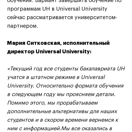
обучения. Вариант завершить обучение по
программам UH в Universal University
сейчас рассматривается университетом-
Карьера
партнером.
Ассоциация выпускников
Центр карьеры
Мария Ситковская, исполнительный
Живые проекты
директор Universal University:
Конкурсы
Участие в выставках
«Текущий год все студенты бакалавриата UH
Летние стажировки
учатся в штатном режиме в Universal
University. Относительно формата обучения
Проекты студентов
в следующем году мы проясняем детали.
Помимо этого, мы прорабатываем
Работы студентов
дополнительные альтернативы для наших
«Живые» проекты
студентов и в скором времени вернемся к
Участие в выставках
ним с информацией.Мы все оказались в