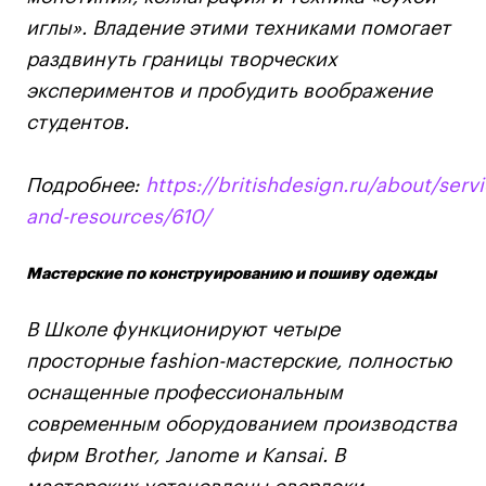
дверей
дверей
info@britishdesign.ru
info@britishdesign.ru
иглы». Владение этими техниками помогает
Адрес на карте
Адрес на карте
раздвинуть границы творческих
События
События
экспериментов и пробудить воображение
Истории успеха
Истории успеха
студентов.
Работы студентов
Работы студентов
Подробнее:
https://britishdesign.ru/about/serv
and-resources/610/
Universal University
Universal University
EN
EN
Мастерские по конструированию и пошиву одежды
В Школе функционируют четыре
просторные fashion-мастерские, полностью
оснащенные профессиональным
современным оборудованием производства
фирм Brother, Janome и Kansai. В
Политика конфиденциальности