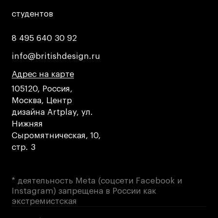
студентов
студентов
8 495 640 30 92
8 495 640 30 92
info@britishdesign.ru
info@britishdesign.ru
Адрес на карте
Адрес на карте
Адрес на карте
105120, Россия,
Москва, Центр
дизайна Artplay, ул.
Нижняя
Сыромятническая, 10,
стр. 3
* деятельность Meta (соцсети Facebook и
Instagram) запрещена в России как
экстремистская