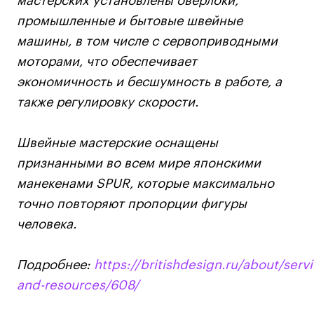
мастерских установлены оверлоки,
Публичная оферта
промышленные и бытовые швейные
Условия возврата
машины, в том числе с сервоприводными
Кредит на образование с господдержкой
моторами, что обеспечивает
Лицензия на осуществление образовательной
экономичность и бесшумность в работе, а
деятельности АНО ВО «Универсальный
Университет»
также регулировку скорости.
Карта сайта
Швейные мастерские оснащены
признанными во всем мире японскими
© 2026 БВШД
манекенами SPUR, которые максимально
точно повторяют пропорции фигуры
человека.
Подробнее:
https://britishdesign.ru/about/serv
and-resources/608/