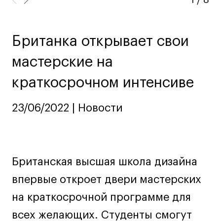
Ювелирный дизайн
Сценография
Фотография и видео
Британка открывает свои
Промышленный и предметный дизайн
мастерские на
Дизайн и декорирование интерьера
краткосрочном интенсиве
Бизнес и маркетинг
Подготовительные курсы и творческое
23/06/2022 | Новости
развитие
Среднесрочные
ИЗО и Керамика
Ландшафтный дизайн
Британская высшая школа дизайна
Все программы
впервые откроет двери мастерских
на краткосрочной программе для
Онлайн-программы
всех желающих. Студенты смогут