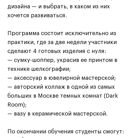
дизайна — и выбрать, в каком из них
Лайфстайл
хочется развиваться.
Навыки предпринимателя и управленца
Онлайн
Программа состоит исключительно из
Маркетинг и генерация лидов
практики, где за две недели участники
Искусство
сделают 4 готовых изделия с нуля:
Фотография
— сумку-шоппер, украсив ее принтом в
Очно + онлайн
технике шелкографии;
Все программы
— аксессуар в ювелирной мастерской;
— авторский коллаж в одной из самых
Техникум
больших в Москве темных комнат (Dark
Room);
Специалист кино- и медиапродакшена
— вазу в керамической мастерской.
Графический дизайнер
Цифровой маркетолог
По окончании обучения студенты смогут:
Технолог-конструктор одежды