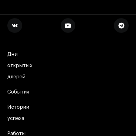
Дни
Дни
открытых
открытых
дверей
дверей
События
События
Истории
Истории
успеха
успеха
Работы
Работы