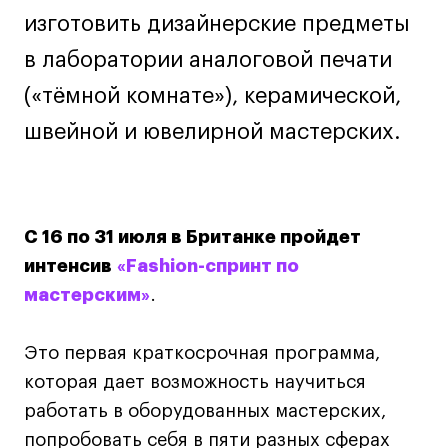
Дизайн интерьера
изготовить дизайнерские предметы
Дизайн одежды
в лаборатории аналоговой печати
Стайлинг
(«тёмной комнате»), керамической,
Современная живопись
UX/UI-дизайн
швейной и ювелирной мастерских.
Маркетинг
Все программы
С 16 по 31 июля в Британке пройдет
Интенсивы
интенсив
«Fashion-спринт по
мастерским»
.
Мода
Маркетинг
Это первая краткосрочная программа,
Контент
которая дает возможность научиться
Иллюстрация
работать в оборудованных мастерских,
Диджитал
попробовать себя в пяти разных сферах
Интерьер