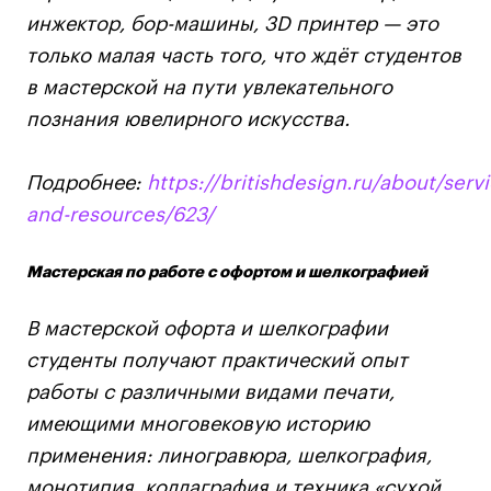
Britanka New Creatives
инжектор, бор-машины, 3D принтер — это
Fashion Summer
только малая часть того, что ждёт студентов
Проект с Microsoft
в мастерской на пути увлекательного
познания ювелирного искусства.
Подробнее:
https://britishdesign.ru/about/serv
Подобрать программу
and-resources/623/
Войти в кампус
Мастерская по работе с офортом и шелкографией
В мастерской офорта и шелкографии
Получить сертификат
студенты получают практический опыт
работы с различными видами печати,
имеющими многовековую историю
применения: линогравюра, шелкография,
Дни открытых
Дни открытых
8 495 640 30 92
8 495 640 30 92
монотипия, коллаграфия и техника «сухой