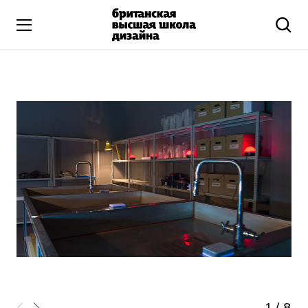
Высшее образование
Искусство и дизайн
Подготовительные курсы
Бизнес и маркетинг
Все программы
Дополнительное образование
Коммуникационный и цифровой дизайн
Иллюстрация
Современное искусство
Мода и стиль
1
/
8