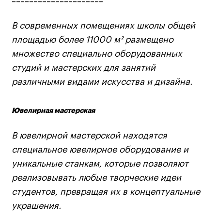
Преподаватели
Лицензии и аккредитации
В современных помещениях школы общей
Для прессы
площадью более 11000 м² размещено
Ресурсы
множество специально оборудованных
Партнеры
студий и мастерских для занятий
Связи с индустрией
различными видами искусства и дизайна.
Вакансии
Контакты
Ювелирная мастерская
Поступающим
В ювелирной мастерской находятся
специальное ювелирное оборудование и
Условия поступления
уникальные станкам, которые позволяют
Стоимость обучения
реализовывать любые творческие идеи
Иностранным студентам
студентов, превращая их в концептуальные
График учебного года
украшения.
Вопросы и ответы