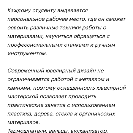
Каждому студенту выделяется
Карьера
персональное рабочее место, где он сможет
освоить различные техники работы с
Ассоциация выпускников
материалами, научиться обращаться с
Центр карьеры
профессиональными станками и ручным
Живые проекты
инструментом.
Конкурсы
Участие в выставках
Современный ювелирный дизайн не
Летние стажировки
ограничивается работой с металлом и
камнями, поэтому оснащенность ювелирной
Проекты студентов
мастерской позволяет проводить
практические занятия с использованием
Работы студентов
пластика, дерева, стекла и органических
«Живые» проекты
материалов.
Участие в выставках
Термошпатели, вальцы, вулканизатор,