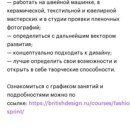
— работать на швейной машинке, в
Коммерческий фотограф
керамической, текстильной и ювелирной
Все программы
мастерских и в студии проявки пленочных
фотографий;
Для школьников
— определиться с дальнейшим вектором
развития;
Интенсивы
— концептуально подходить к дизайну;
Среднесрочные
— лучше определить свои возможности и
Долгосрочные
открыть в себе творческие способности.
Все программы
Ознакомиться с графиком занятий и
О школе
подробностями можно по
ссылке:
https://britishdesign.ru/courses/fashio
Новости
sprint/
События
Блог
_____________________