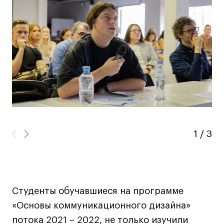
Дизайн интерьера
Дизайн одежды
Стайлинг
Современная живопись
UX/UI-дизайн
Маркетинг
Все программы
Интенсивы
1
/
3
Мода
Маркетинг
Контент
Студенты обучавшиеся на программе
Иллюстрация
«Основы коммуникационного дизайна»
Диджитал
потока 2021 – 2022, не только изучили
Интерьер