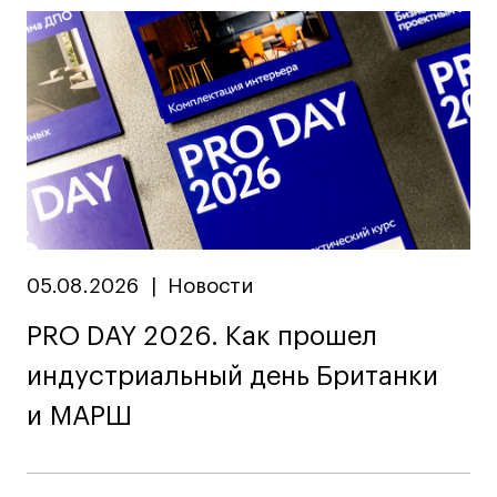
дверей
дверей
info@britishdesign.ru
info@britishdesign.ru
Адрес на карте
Адрес на карте
События
События
Истории успеха
Истории успеха
Работы студентов
Работы студентов
Universal University
Universal University
EN
EN
05.08.2026
|
Новости
PRO DAY 2026. Как прошел
индустриальный день Британки
и МАРШ
Политика конфиденциальности