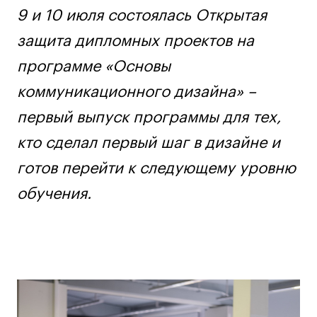
Ювелирный дизайн
9 и 10 июля состоялась Открытая
Сценография
защита дипломных проектов на
Фотография и видео
программе «Основы
Промышленный и предметный дизайн
коммуникационного дизайна» –
Дизайн и декорирование интерьера
первый выпуск программы для тех,
Бизнес и маркетинг
Подготовительные курсы и творческое
кто сделал первый шаг в дизайне и
развитие
готов перейти к следующему уровню
Среднесрочные
обучения.
ИЗО и Керамика
Ландшафтный дизайн
Все программы
Онлайн-программы