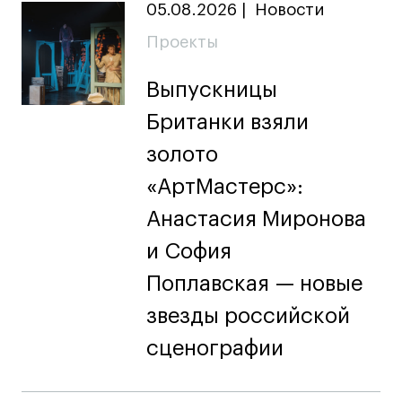
Публичная оферта
05.08.2026
|
Новости
Условия возврата
Проекты
Кредит на образование с господдержкой
Выпускницы
Лицензия на осуществление образовательной
деятельности АНО ВО «Универсальный
Британки взяли
Университет»
Карта сайта
золото
«АртМастерс»:
Анастасия Миронова
© 2026 БВШД
и София
Поплавская — новые
звезды российской
сценографии