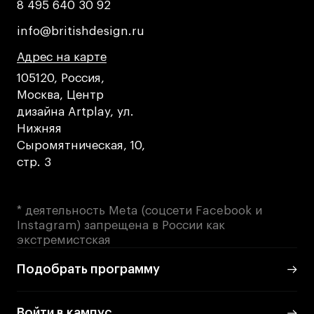
8 495 640 30 92
8 495 640 30 92
info@britishdesign.ru
info@britishdesign.ru
Адрес на карте
Адрес на карте
Адрес на карте
105120, Россия,
Москва, Центр
дизайна Artplay, ул.
Нижняя
Сыромятническая, 10,
стр. 3
* деятельность Meta (соцсети Facebook и
Instagram) запрещена в России как
экстремистская
Подобрать программу
Войти в кампус