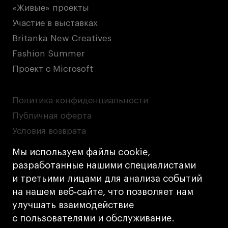
«Живые» проекты
Участие в выставках
Britanka New Creatives
Fashion Summer
Проект с Microsoft
Политика конфиденциальности
Публичная оферта
Условия возврата
Кредит на образование с господдержкой
Мы используем файлы cookie,
Лицензия на осуществление образовательной
разработанные нашими специалистами
деятельности АНО ВО «Универсальный
и третьими лицами для анализа событий
Университет»
на нашем веб‑сайте, что позволяет нам
Карта сайта
улучшать взаимодействие
с пользователями и обслуживание.