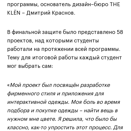
программы, основатель дизайн–бюро THE
Коммерческий фотограф
KLЁN – Дмитрий Краснов.
Все программы
В финальной защите было представлено 58
Для школьников
проектов, над которыми студенты
Интенсивы
работали на протяжении всей программы.
Среднесрочные
Тему для итоговой работы каждый студент
Долгосрочные
мог выбрать сам:
Все программы
«
Мой проект был посвящён разработке
О школе
фирменного стиля и приложения для
интерактивной одежды. Моя боль во время
Новости
подбора и покупке одежды – найти вещь в
События
нужном мне цвете. Я решила, что было бы
Блог
классно, как-то упростить этот процесс. Для