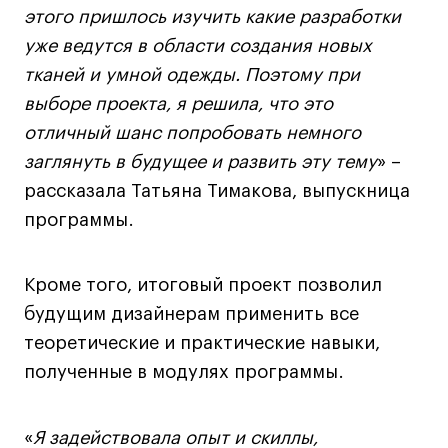
Преподаватели
этого пришлось изучить какие разработки
Лицензии и аккредитации
уже ведутся в области создания новых
Для прессы
тканей и умной одежды. Поэтому при
Ресурсы
выборе проекта, я решила, что это
Партнеры
отличный шанс попробовать немного
Связи с индустрией
заглянуть в будущее и развить эту тему
» –
Вакансии
рассказала Татьяна Тимакова, выпускница
Контакты
программы.
Поступающим
Кроме того, итоговый проект позволил
будущим дизайнерам применить все
Условия поступления
теоретические и практические навыки,
Стоимость обучения
полученные в модулях программы.
Иностранным студентам
График учебного года
«
Я задействовала опыт и скиллы,
Вопросы и ответы