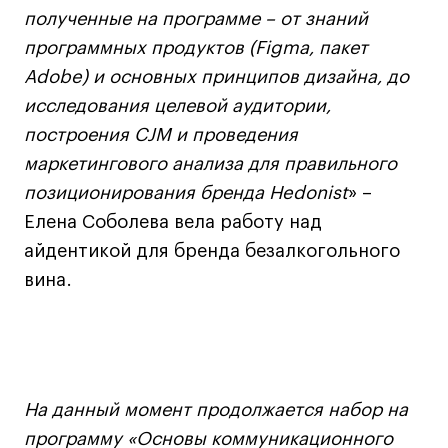
полученные на программе – от знаний
программных продуктов (Figma, пакет
Карьера
Adobe) и основных принципов дизайна, до
Ассоциация выпускников
исследования целевой аудитории,
Центр карьеры
построения CJM и проведения
Живые проекты
маркетингового анализа для правильного
позиционирования бренда Hedonist
» –
Конкурсы
Елена Соболева вела работу над
Участие в выставках
айдентикой для бренда безалкогольного
Летние стажировки
вина.
Проекты студентов
Работы студентов
«Живые» проекты
На данный момент продолжается набор на
Участие в выставках
программу «Основы коммуникационного