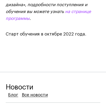
Britanka New Creatives
дизайна», подробности поступления и
Fashion Summer
обучения вы можете узнать
на странице
Проект с Microsoft
программы
.
Старт обучения в октябре 2022 года.
Подобрать программу
Войти в кампус
Получить сертификат
Новости
Блог
Блог
Блог
Все новости
Все новости
Все новости
Дни открытых
Дни открытых
8 495 640 30 92
8 495 640 30 92