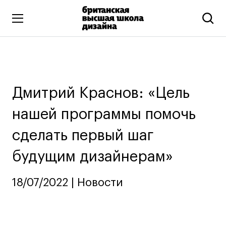
Высшее образование
Искусство и дизайн
Подготовительные курсы
Дмитрий Краснов: «Цель
Бизнес и маркетинг
нашей программы помочь
Все программы
сделать первый шаг
Дополнительное образование
будущим дизайнерам»
Коммуникационный и цифровой дизайн
18/07/2022 | Новости
Иллюстрация
Современное искусство
Мода и стиль