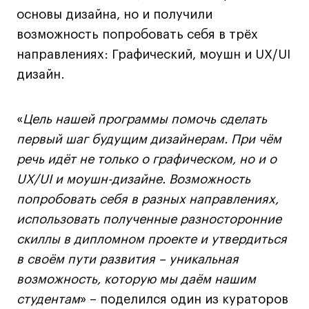
основы дизайна, но и получили
Лайфстайл
возможность попробовать себя в трёх
Навыки предпринимателя и управленца
направлениях: Графический, моушн и UX/UI
Онлайн
дизайн.
Маркетинг и генерация лидов
Искусство
«
Цель нашей программы помочь сделать
Фотография
первый шаг будущим дизайнерам. При чём
Очно + онлайн
речь идёт не только о графическом, но и о
Все программы
UX/UI и моушн-дизайне. Возможность
попробовать себя в разных направлениях,
Техникум
использовать полученные разносторонние
скиллы в дипломном проекте и утвердиться
Специалист кино- и медиапродакшена
в своём пути развития – уникальная
Графический дизайнер
возможность, которую мы даём нашим
Цифровой маркетолог
студентам
» – поделился один из кураторов
Технолог-конструктор одежды