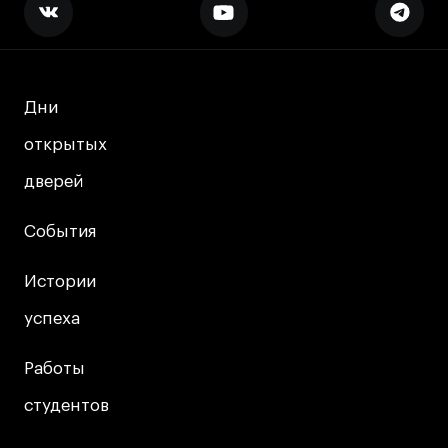
Дни
Дни
открытых
открытых
дверей
дверей
События
События
Истории
Истории
успеха
успеха
Работы
Работы
студентов
студентов