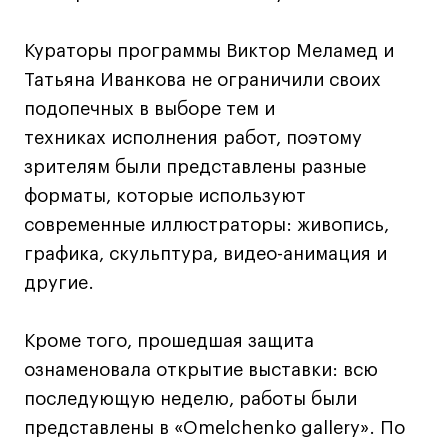
Дизайн интерьера
Дизайн одежды
Кураторы программы Виктор Меламед и
Стайлинг
Татьяна Иванкова не ограничили своих
Современная живопись
подопечных в выборе тем и
UX/UI-дизайн
техниках исполнения работ, поэтому
Маркетинг
зрителям были представлены разные
Все программы
форматы, которые используют
современные иллюстраторы: живопись,
Интенсивы
графика, скульптура, видео-анимация и
другие.
Мода
Маркетинг
Кроме того, прошедшая защита
Контент
ознаменовала открытие выставки: всю
Иллюстрация
последующую неделю, работы были
Интерьер
представлены в «Omelchenko gallery». По
Лайфстайл