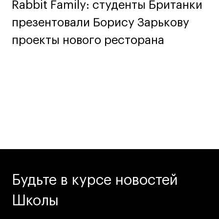
Rabbit Family: студенты Британки
Условия возврата
Кредит на образование с господдержкой
презентовали Борису Зарькову
Лицензия на осуществление образовательной
проекты нового ресторана
деятельности АНО ВО «Универсальный
Университет»
Карта сайта
© 2026 БВШД
Будьте в курсе новостей
Школы