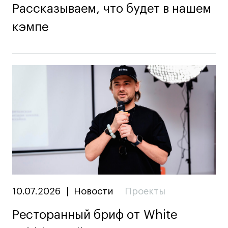
Рассказываем, что будет в нашем
Адрес на карте
Адрес на карте
События
События
кэмпе
Истории успеха
Истории успеха
Работы студентов
Работы студентов
Universal University
Universal University
EN
EN
10.07.2026
|
Новости
Проекты
Политика конфиденциальности
Ресторанный бриф от White
Публичная оферта