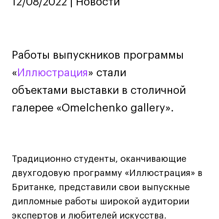
12/08/2022 | Новости
Ювелирный дизайн
Сценография
Фотография и видео
Промышленный и предметный дизайн
Работы выпускников программы
Дизайн и декорирование интерьера
«
Иллюстрация
» стали
Бизнес и маркетинг
объектами выставки в столичной
Подготовительные курсы и творческое
галерее «Omelchenko gallery».
развитие
Среднесрочные
ИЗО и Керамика
Ландшафтный дизайн
Традиционно студенты, оканчивающие
Все программы
двухгодовую программу «Иллюстрация» в
Британке, представили свои выпускные
Онлайн-программы
дипломные работы широкой аудитории
экспертов и любителей искусства.