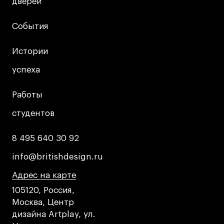
дверей
дверей
События
События
Истории
Истории
успеха
успеха
Работы
Работы
студентов
студентов
8 495 640 30 92
8 495 640 30 92
info@britishdesign.ru
info@britishdesign.ru
Адрес на карте
Адрес на карте
Адрес на карте
105120, Россия,
Москва, Центр
дизайна Artplay, ул.