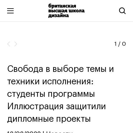
Высшее образование
Искусство и дизайн
1
/
0
Подготовительные курсы
Бизнес и маркетинг
Свобода в выборе темы и
Все программы
техники исполнения:
Дополнительное образование
студенты программы
Коммуникационный и цифровой дизайн
Иллюстрация защитили
Иллюстрация
дипломные проекты
Современное искусство
Мода и стиль