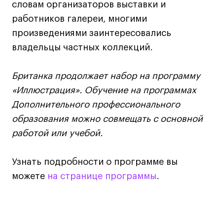
словам организаторов выставки и
Навыки предпринимателя и управленца
работников галереи, многими
Онлайн
произведениями заинтересовались
Маркетинг и генерация лидов
владельцы частных коллекций.
Искусство
Фотография
Британка продолжает набор на программу
Очно + онлайн
«Иллюстрация». Обучение на программах
Все программы
Дополнительного профессионального
образования можно совмещать с основной
работой или учебой.
Техникум
Специалист кино- и медиапродакшена
Узнать подробности о программе вы
Графический дизайнер
можете
на странице программы
.
Цифровой маркетолог
Технолог-конструктор одежды
Коммерческий фотограф