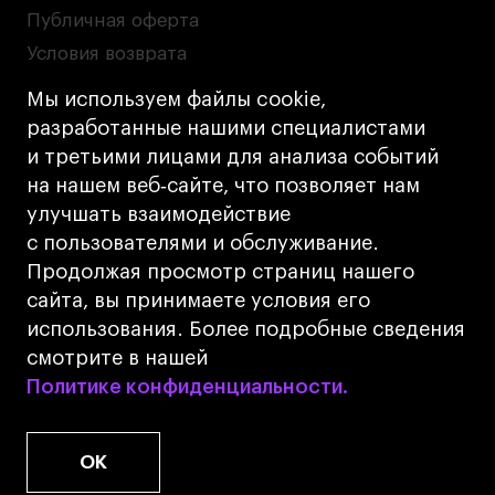
Публичная оферта
Условия возврата
Кредит на образование с господдержкой
Мы используем файлы cookie,
Лицензия на осуществление образовательной
разработанные нашими специалистами
деятельности АНО ВО «Универсальный
и третьими лицами для анализа событий
Университет»
на нашем веб‑сайте, что позволяет нам
Карта сайта
улучшать взаимодействие
с пользователями и обслуживание.
Дизайн
Продолжая просмотр страниц нашего
Разработка
Cetera
сайта, вы принимаете условия его
использования. Более подробные сведения
© 2026 БВШД
смотрите в нашей
Политике конфиденциальности.
Политике конфиденциальности.
OK
www.u.university