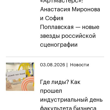
«АртМастерс»:
Карьера
Анастасия Миронова
и София
Ассоциация выпускников
Центр карьеры
Поплавская — новые
Живые проекты
звезды российской
Конкурсы
сценографии
Участие в выставках
Летние стажировки
03.08.2026
|
Новости
Проекты студентов
Где лиды? Как
Работы студентов
«Живые» проекты
прошел
Участие в выставках
индустриальный день
Britanka New Creatives
факультета бизнеса