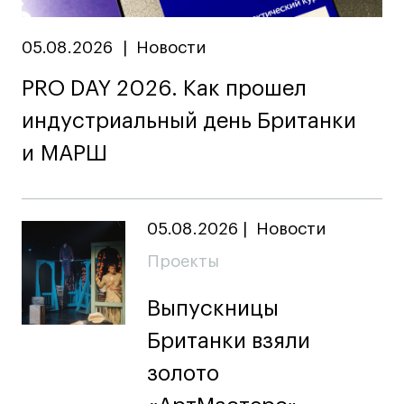
Лицензии и аккредитации
Для прессы
05.08.2026
|
Новости
Ресурсы
Партнеры
PRO DAY 2026. Как прошел
Связи с индустрией
индустриальный день Британки
Вакансии
и МАРШ
Контакты
Поступающим
05.08.2026
|
Новости
Проекты
Условия поступления
Стоимость обучения
Выпускницы
Иностранным студентам
Британки взяли
График учебного года
золото
Вопросы и ответы