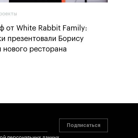
роекты
 от White Rabbit Family:
ки презентовали Борису
 нового ресторана
Подписаться
кой персональных данных