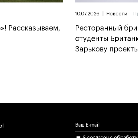
10.07.2026
|
Новости
П
»! Рассказываем,
Ресторанный бриф
студенты Британ
Зарькову проекты
лы
Я согласен с обработ