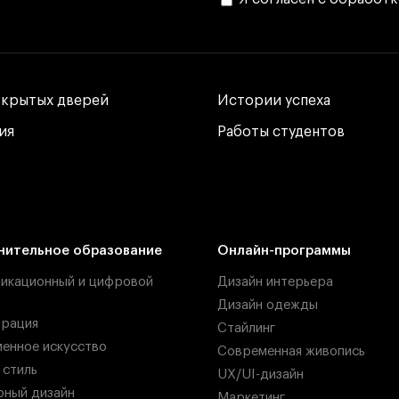
ткрытых дверей
ткрытых дверей
Истории успеха
Истории успеха
ия
ия
Работы студентов
Работы студентов
нительное образование
Онлайн-программы
икационный и цифровой
Дизайн интерьера
Дизайн одежды
рация
Стайлинг
енное искусство
Современная живопись
 стиль
UX/UI-дизайн
ный дизайн
Маркетинг