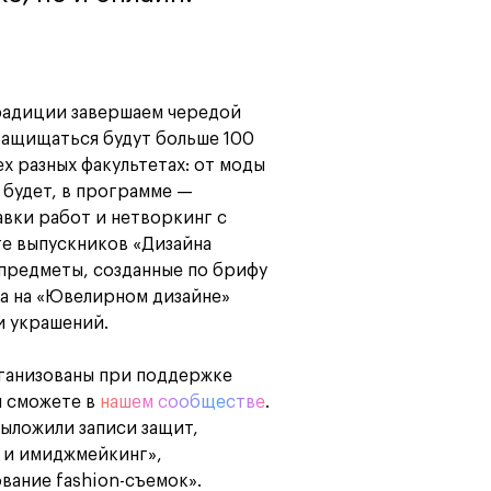
Карта профессий
традиции завершаем чередой
Защищаться будут больше 100
х разных факультетах: от моды
 будет, в программе —
вки работ и нетворкинг с
те выпускников «Дизайна
 предметы, созданные по брифу
 а на «Ювелирном дизайне»
и украшений.
ганизованы при поддержке
ы сможете в
нашем сообществе
.
выложили записи защит,
 и имиджмейкинг»,
ание fashion-съемок».