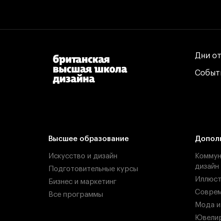
Дни о
Дни о
Событ
Событ
Высшее образование
Допол
Искусство и дизайн
Коммун
дизайн
Подготовительные курсы
Иллюст
Бизнес и маркетинг
Соврем
Все программы
Мода и
Ювелир