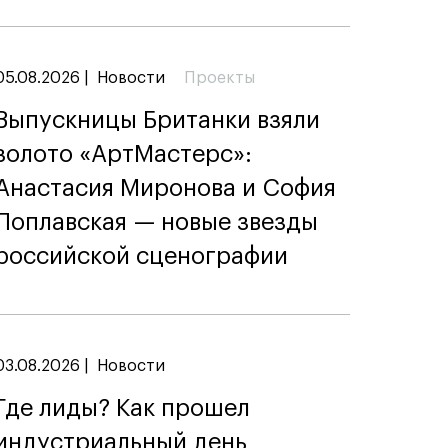
05.08.2026
|
Новости
Проекты
Выпускницы Британки взяли
золото «АртМастерс»:
Анастасия Миронова и София
Поплавская — новые звезды
российской сценографии
03.08.2026
|
Новости
Где лиды? Как прошел
индустриальный день