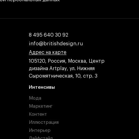
8 495 640 30 92
8 495 640 30 92
info@britishdesign.ru
info@britishdesign.ru
Адрес на карте
Адрес на карте
Адрес на карте
105120, Россия, Москва, Центр
дизайна Artplay, ул. Нижняя
Сыромятническая, 10, стр. 3
Интенсивы
Мода
Маркетинг
Контент
Иллюстрация
Интерьер
Лайфстайл