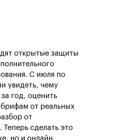
программы
Онлайн
Маркетинг и
генерация лидов
Искусство
Фотография
Очно + онлайн
одят открытые защиты
ополнительного
ования. С июля по
и увидеть, чему
за год, оценить
 брифам от реальных
разбор от
 Теперь сделать это
е, но и онлайн.
Дни открытых дверей