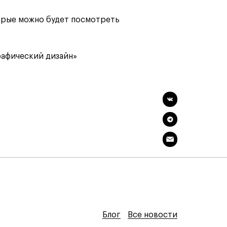
орые можно будет посмотреть
афический дизайн»
Блог
Блог
Блог
Все новости
Все новости
Все новости