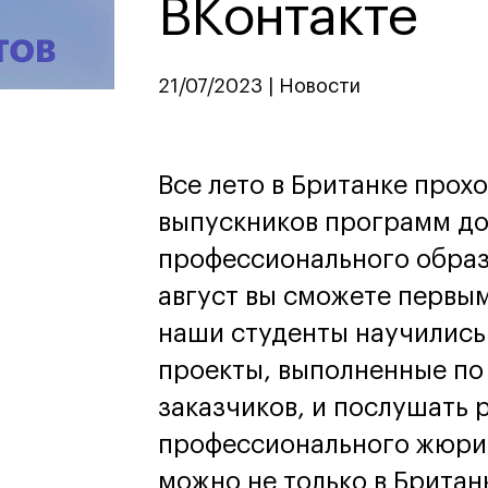
ВКонтакте
дизайн
Дизайн и декорирование
интерьера
Бизнес и маркетинг
21/07/2023 | Новости
Подготовительные курсы и
творческое развитие
Среднесрочные
ИЗО и Керамика
Все лето в Британке прох
Ландшафтный дизайн
выпускников программ д
кум
кум
Для школьников
Для школьников
профессионального образ
лист кино- и
Интенсивы
август вы сможете первым
продакшена
Среднесрочные
наши студенты научились 
ческий дизайнер
Долгосрочные
вой маркетолог
проекты, выполненные по
лог-конструктор
ы
заказчиков, и послушать 
рческий фотограф
профессионального жюри.
можно не только в Британк