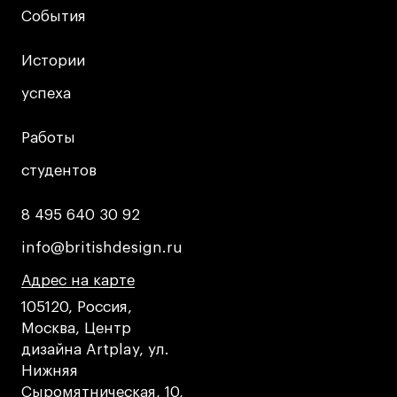
События
События
Истории
Истории
успеха
успеха
Работы
Работы
студентов
студентов
8 495 640 30 92
8 495 640 30 92
info@britishdesign.ru
info@britishdesign.ru
Адрес на карте
Адрес на карте
Адрес на карте
105120, Россия,
Москва, Центр
дизайна Artplay, ул.
Нижняя
Сыромятническая, 10,