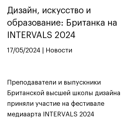
Ювелирный дизайн
Дизайн, искусство и
Сценография
образование: Британка на
Фотография и видео
Промышленный и предметный дизайн
INTERVALS 2024
Дизайн и декорирование интерьера
Бизнес и маркетинг
17/05/2024 | Новости
Подготовительные курсы и творческое
развитие
Среднесрочные
Преподаватели и выпускники
ИЗО и Керамика
Ландшафтный дизайн
Британской высшей школы дизайна
Все программы
приняли участие на фестивале
медиаарта INTERVALS 2024
Онлайн-программы