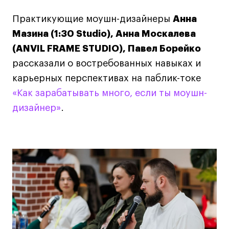
Практикующие моушн-дизайнеры
Анна
Карьера
Мазина (1:30 Studio), Анна Москалева
(ANVIL FRAME STUDIO), Павел Борейко
Ассоциация выпускников
рассказали о востребованных навыках и
Центр карьеры
карьерных перспективах на паблик-токе
Живые проекты
«Как зарабатывать много, если ты моушн-
Конкурсы
дизайнер»
.
Участие в выставках
Летние стажировки
Проекты студентов
Работы студентов
«Живые» проекты
Участие в выставках