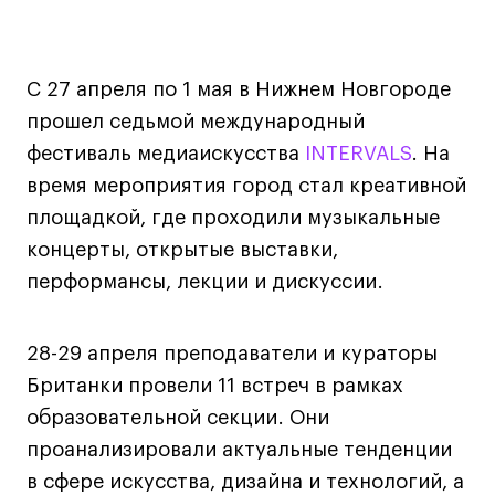
Дизайн интерьера
Дизайн одежды
Стайлинг
С 27 апреля по 1 мая в Нижнем Новгороде
Современная живопись
прошел седьмой международный
UX/UI-дизайн
фестиваль медиаискусства
INTERVALS
. На
Маркетинг
время мероприятия город стал креативной
Все программы
площадкой, где проходили музыкальные
концерты, открытые выставки,
Интенсивы
перформансы, лекции и дискуссии.
Мода
28-29 апреля преподаватели и кураторы
Маркетинг
Британки провели 11 встреч в рамках
Контент
образовательной секции. Они
Иллюстрация
проанализировали актуальные тенденции
Диджитал
в сфере искусства, дизайна и технологий, а
Интерьер