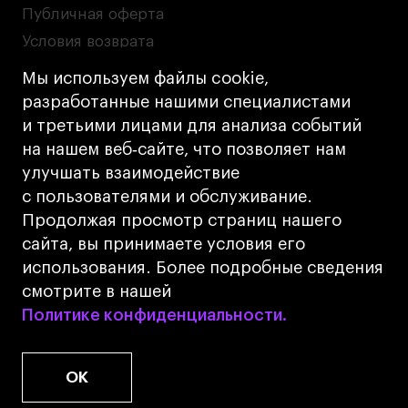
Публичная оферта
Условия возврата
Кредит на образование с господдержкой
Мы используем файлы cookie,
Лицензия на осуществление образовательной
разработанные нашими специалистами
деятельности АНО ВО «Универсальный
и третьими лицами для анализа событий
Университет»
на нашем веб‑сайте, что позволяет нам
Карта сайта
улучшать взаимодействие
с пользователями и обслуживание.
Дизайн
Продолжая просмотр страниц нашего
Разработка
Cetera
сайта, вы принимаете условия его
использования. Более подробные сведения
© 2026 БВШД
смотрите в нашей
Политике конфиденциальности.
Политике конфиденциальности.
OK
www.u.university