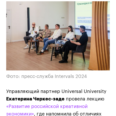
Коммерческий фотограф
Все программы
Для школьников
Интенсивы
Среднесрочные
Долгосрочные
Все программы
Фото: пресс-служба Intervals 2024
О школе
Управляющий партнер Universal University
Новости
Екатерина Черкес-заде
провела лекцию
События
«Развитие российской креативной
Блог
экономики»
, где напомнила об отличиях