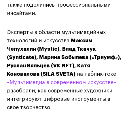
также поделились профессиональными
Лайфстайл
инсайтами.
Навыки предпринимателя и управленца
Онлайн
Эксперты в области мультимедийных
Маркетинг и генерация лидов
технологий и искусства
Максим
Искусство
Чепухалин (Mystic), Влад Ткачук
Фотография
(Synticate), Марина Бобылева («Триумф»),
Очно + онлайн
Руслан Вяльцев (VK NFT), Катя
Все программы
Коновалова (SILA SVETA)
на паблик-токе
«Мультимедиа в современном искусстве»
Техникум
разобрали, как современные художники
интегрируют цифровые инструменты в
Специалист кино- и медиапродакшена
свое творчество.
Графический дизайнер
Цифровой маркетолог
Технолог-конструктор одежды