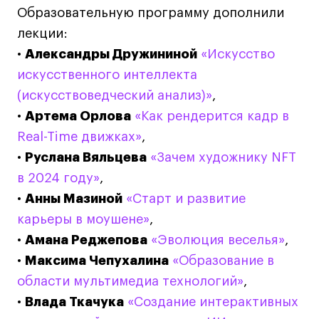
Образовательную программу дополнили
дверей
дверей
info@britishdesign.ru
info@britishdesign.ru
лекции:
Адрес на карте
Адрес на карте
События
События
•
Александры Дружининой
«Искусство
Истории успеха
Истории успеха
искусственного интеллекта
Работы студентов
Работы студентов
(искусствоведческий анализ)»
,
•
Артема Орлова
«Как рендерится кадр в
Real-Time движках»
,
Universal University
Universal University
•
Руслана Вяльцева
«Зачем художнику NFT
EN
EN
в 2024 году»
,
•
Анны Мазиной
«Старт и развитие
карьеры в моушене»
,
•
Амана Реджепова
«Эволюция веселья»
,
•
Максима Чепухалина
«Образование в
области мультимедиа технологий»
,
•
Влада Ткачука
«Создание интерактивных
Политика конфиденциальности