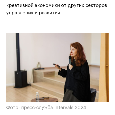
Преподаватели
креативной экономики от других секторов
Лицензии и аккредитации
управления и развития.
Для прессы
Ресурсы
Партнеры
Связи с индустрией
Вакансии
Контакты
Поступающим
Условия поступления
Стоимость обучения
Иностранным студентам
График учебного года
Фото: пресс-служба Intervals 2024
Вопросы и ответы