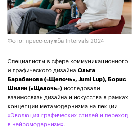
Britanka New Creatives
Fashion Summer
Проект с Microsoft
Фото: пресс-служба Intervals 2024
Подобрать программу
Специалисты в сфере коммуникационного
и графического дизайна
Ольга
Войти в кампус
Барабанова («Щелочь», Jumi Lup), Борис
Шилин («Щелочь»)
исследовали
Получить сертификат
взаимосвязь дизайна и искусства в рамках
концепции метамодернизма на лекции
«Эволюция графических стилей и переход
в нейромодернизм»
.
Дни открытых
Дни открытых
8 495 640 30 92
8 495 640 30 92