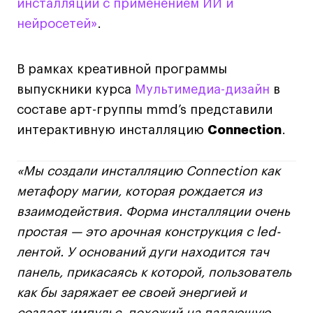
инсталляций с применением ИИ и
Публичная оферта
нейросетей»
.
Условия возврата
Кредит на образование с господдержкой
Лицензия на осуществление образовательной
В рамках креативной программы
деятельности АНО ВО «Универсальный
выпускники курса
Мультимедиа-дизайн
в
Университет»
составе арт-группы mmd’s представили
Карта сайта
интерактивную инсталляцию
Connection
.
«Мы создали инсталляцию Connection как
© 2026 БВШД
метафору магии, которая рождается из
взаимодействия. Форма инсталляции очень
простая — это арочная конструкция с led-
лентой. У оснований дуги находится тач
панель, прикасаясь к которой, пользователь
как бы заряжает ее своей энергией и