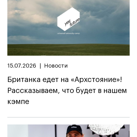
Адрес на карте
Адрес на карте
События
События
Истории успеха
Истории успеха
Работы студентов
Работы студентов
Universal University
Universal University
EN
EN
15.07.2026
|
Новости
Британка едет на «Архстояние»!
Рассказываем, что будет в нашем
кэмпе
Политика конфиденциальности
Публичная оферта