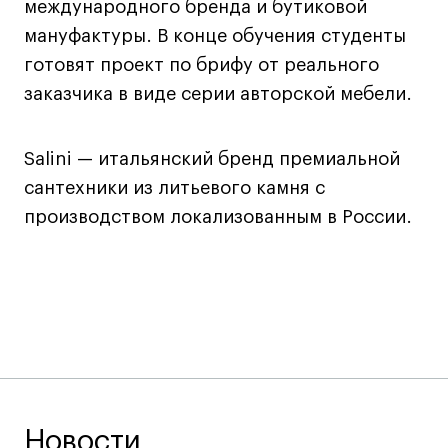
международного бренда и бутиковой
Все программы
мануфактуры. В конце обучения студенты
готовят проект по брифу от реального
Для школьников
заказчика в виде серии авторской мебели.
Интенсивы
Среднесрочные
Salini — итальянский бренд премиальной
сантехники из литьевого камня с
Долгосрочные
производством локализованным в России.
Все программы
О школе
Новости
События
Блог
Преподаватели
Новости