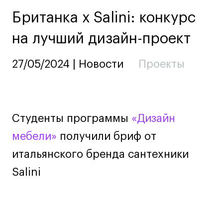
Ювелирный дизайн
Британка х Salini: конкурс
Сценография
на лучший дизайн-проект
Фотография и видео
Промышленный и предметный дизайн
27/05/2024 | Новости
Проекты
Дизайн и декорирование интерьера
Бизнес и маркетинг
Подготовительные курсы и творческое
развитие
Студенты программы
«Дизайн
Среднесрочные
мебели»
получили бриф от
ИЗО и Керамика
итальянского бренда сантехники
Ландшафтный дизайн
Все программы
Salini
Онлайн-программы