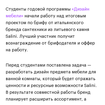
Дизайн интерьера
Дизайн одежды
Студенты годовой программы
«Дизайн
Стайлинг
мебели»
начали работу над итоговым
Современная живопись
проектом по брифу от итальянского
UX/UI-дизайн
бренда сантехники из литьевого камня
Маркетинг
Salini. Лучший участник получит
вознаграждение от брифодателя и оффер
Все программы
на работу.
Интенсивы
Перед студентами поставлена задача —
Мода
разработать дизайн предмета мебели для
Маркетинг
ванной комнаты, который будет отражать
Контент
ценности и ресурсные возможности Salini.
Иллюстрация
В результате совместной работы бренд
Интерьер
планирует расширить ассортимент, а
Лайфстайл