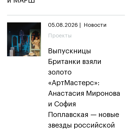
и МАРШ
Карьера
Ассоциация выпускников
05.08.2026
|
Новости
Центр карьеры
Проекты
Живые проекты
Конкурсы
Выпускницы
Участие в выставках
Британки взяли
Летние стажировки
золото
«АртМастерс»:
Проекты студентов
Анастасия Миронова
Работы студентов
и София
«Живые» проекты
Поплавская — новые
Участие в выставках
звезды российской
Britanka New Creatives