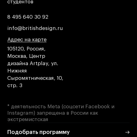
студентов
студентов
8 495 640 30 92
8 495 640 30 92
info@britishdesign.ru
info@britishdesign.ru
Адрес на карте
Адрес на карте
Адрес на карте
105120, Россия,
Москва, Центр
дизайна Artplay, ул.
Нижняя
Сыромятническая, 10,
стр. 3
* деятельность Meta (соцсети Facebook и
Instagram) запрещена в России как
экстремистская
Подобрать программу