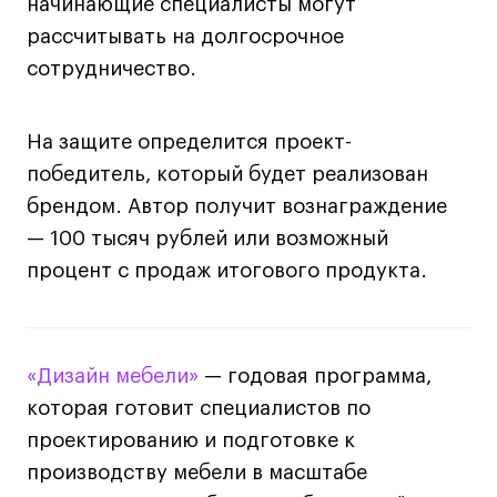
начинающие специалисты могут
Навыки предпринимателя и управленца
рассчитывать на долгосрочное
Онлайн
сотрудничество.
Маркетинг и генерация лидов
Искусство
На защите определится проект-
Фотография
победитель, который будет реализован
Очно + онлайн
брендом. Автор получит вознаграждение
Все программы
— 100 тысяч рублей или возможный
процент с продаж итогового продукта.
Техникум
Специалист кино- и медиапродакшена
«Дизайн мебели»
— годовая программа,
Графический дизайнер
которая готовит специалистов по
Цифровой маркетолог
проектированию и подготовке к
Технолог-конструктор одежды
производству мебели в масштабе
Коммерческий фотограф