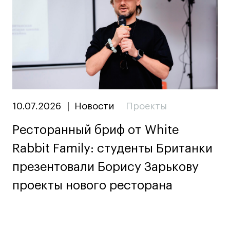
Условия возврата
Кредит на образование с господдержкой
Лицензия на осуществление образовательной
деятельности АНО ВО «Универсальный
Университет»
Карта сайта
10.07.2026
|
Новости
Проекты
© 2026 БВШД
Ресторанный бриф от White
Rabbit Family: студенты Британки
презентовали Борису Зарькову
проекты нового ресторана