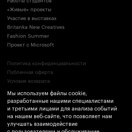
Работы студентов
«Живые» проекты
Участие в выставках
Britanka New Creatives
Fashion Summer
Проект с Microsoft
Политика конфиденциальности
Публичная оферта
Условия возврата
Кредит на образование с господдержкой
Мы используем файлы cookie,
Лицензия на осуществление образовательной
разработанные нашими специалистами
деятельности АНО ВО «Универсальный
и третьими лицами для анализа событий
Университет»
на нашем веб‑сайте, что позволяет нам
Карта сайта
улучшать взаимодействие
с пользователями и обслуживание.