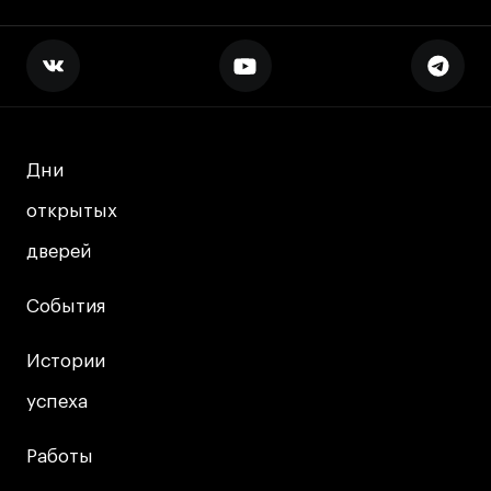
Дни
Дни
открытых
открытых
дверей
дверей
События
События
Истории
Истории
успеха
успеха
Работы
Работы