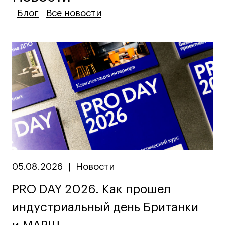
Лицензии и аккредитации
Блог
Блог
Блог
Все новости
Все новости
Все новости
Для прессы
Ресурсы
Партнеры
Связи с индустрией
Вакансии
Контакты
Поступающим
Условия поступления
Стоимость обучения
05.08.2026
|
Новости
Иностранным студентам
PRO DAY 2026. Как прошел
График учебного года
индустриальный день Британки
Вопросы и ответы