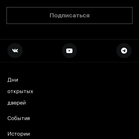
Подписаться
Дни
Дни
открытых
открытых
дверей
дверей
События
События
Истории
Истории