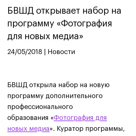
Ювелирный дизайн
БВШД открывает набор на
Сценография
программу «Фотография
Фотография и видео
Промышленный и предметный дизайн
для новых медиа»
Дизайн и декорирование интерьера
Бизнес и маркетинг
24/05/2018 | Новости
Подготовительные курсы и творческое
развитие
Среднесрочные
БВШД открыла набор на новую
ИЗО и Керамика
Ландшафтный дизайн
программу дополнительного
Все программы
профессионального
образования «
Фотография для
Онлайн-программы
новых медиа
». Куратор программы,