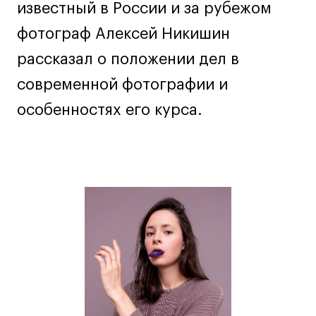
Дизайн интерьера
известный в России и за рубежом
Дизайн одежды
фотограф Алексей Никишин
Стайлинг
рассказал о положении дел в
Современная живопись
современной фотографии и
UX/UI-дизайн
особенностях его курса.
Маркетинг
Все программы
Интенсивы
Мода
Маркетинг
Контент
Иллюстрация
Интерьер
Лайфстайл