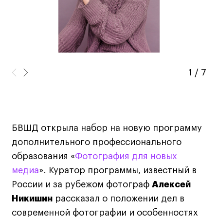
Навыки предпринимателя и управленца
Онлайн
Маркетинг и генерация лидов
Искусство
Фотография
1
/
7
Очно + онлайн
Все программы
БВШД открыла набор на новую программу
Техникум
дополнительного профессионального
Специалист кино- и медиапродакшена
образования «
Фотография для новых
Графический дизайнер
медиа
». Куратор программы, известный в
Цифровой маркетолог
России и за рубежом фотограф
Алексей
Технолог-конструктор одежды
Никишин
рассказал о положении дел в
современной фотографии и особенностях
Коммерческий фотограф