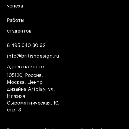
успеха
успеха
Работы
Работы
студентов
студентов
8 495 640 30 92
8 495 640 30 92
info@britishdesign.ru
info@britishdesign.ru
Адрес на карте
Адрес на карте
Адрес на карте
105120, Россия,
Москва, Центр
дизайна Artplay, ул.
Нижняя
Сыромятническая, 10,
стр. 3