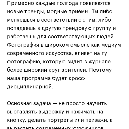
Условия возврата
Примерно каждые полгода появляются
Кредит на образование с господдержкой
новые тренды, модные приёмы. Ты либо
Лицензия на осуществление образовательной
меняешься в соответствии с этим, либо
деятельности АНО ВО «Универсальный
попадаешь в другую трендовую группу и
Университет»
работаешь для соответствующих людей.
Карта сайта
Фотография в широком смысле как медиум
современного искусства, влияет на ту
фотографию, которую видит в журнале
© 2026 БВШД
более широкий круг зрителей. Поэтому
наша программа будет кросс-
дисциплинарной.
Основная задача — не просто научить
выставлять выдержку и нажимать на
кнопку, делать портреты или пейзажи, а
вырастить современных художников,