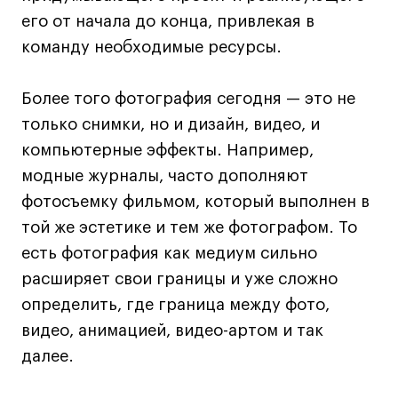
его от начала до конца, привлекая в
Адрес на карте
Адрес на карте
События
События
команду необходимые ресурсы.
Истории успеха
Истории успеха
Работы студентов
Работы студентов
Более того фотография сегодня — это не
только снимки, но и дизайн, видео, и
компьютерные эффекты. Например,
Universal University
Universal University
модные журналы, часто дополняют
EN
EN
фотосъемку фильмом, который выполнен в
той же эстетике и тем же фотографом. То
есть фотография как медиум сильно
расширяет свои границы и уже сложно
определить, где граница между фото,
видео, анимацией, видео-артом и так
Политика конфиденциальности
далее.
Публичная оферта