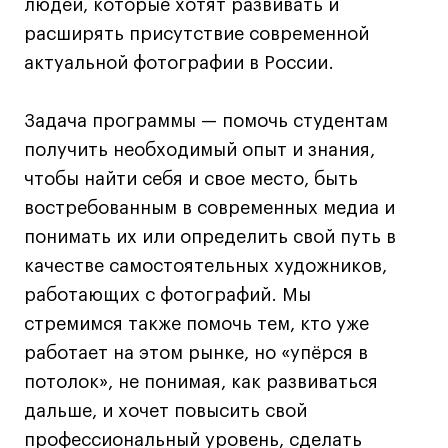
Лицензии и аккредитации
людей, которые хотят развивать и
Для прессы
расширять присутствие современной
Ресурсы
актуальной фотографии в России.
Партнеры
Связи с индустрией
Задача программы — помочь студентам
получить необходимый опыт и знания,
Вакансии
чтобы найти себя и свое место, быть
Контакты
востребованным в современных медиа и
понимать их или определить свой путь в
Поступающим
качестве самостоятельных художников,
Условия поступления
работающих с фотографий. Мы
Стоимость обучения
стремимся также помочь тем, кто уже
Иностранным студентам
работает на этом рынке, но «упёрся в
График учебного года
потолок», не понимая, как развиваться
дальше, и хочет повысить свой
Вопросы и ответы
профессиональный уровень, сделать