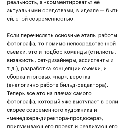
Fashion Summer
реальность, а «комментировать» её
Проект с Microsoft
актуальными средствами, в идеале — быть
ей, этой современностью.
Если перечислять основные этапы работы
Подобрать программу
фотографа, то помимо непосредственной
съемки, это и подбор команды (стилисты,
визажисты, сет-дизайнеры, ассистенты и
Войти в кампус
т.д.), разработка концепции съемки, и
сборка итоговых «пар», верстка
Получить сертификат
(аналогично работе бильд-редактора).
Теперь все это на плечах самого
фотографа, который уже выступает в роли
скорее современного художника и
Дни открытых
Дни открытых
8 495 640 30 92
8 495 640 30 92
«менеджера-директора-продюсера»,
дверей
дверей
info@britishdesign.ru
info@britishdesign.ru
придумывающего проект и реализующего