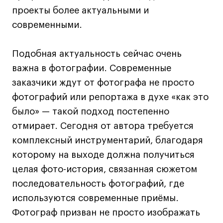
проекты более актуальными и
Карьера
современными.
Ассоциация выпускников
Центр карьеры
Подобная актуальность сейчас очень
Живые проекты
важна в фотографии. Современные
Конкурсы
заказчики ждут от фотографа не просто
Участие в выставках
фотографий или репортажа в духе «как это
Летние стажировки
было» — такой подход постепенно
отмирает. Сегодня от автора требуется
комплексный инструментарий, благодаря
Проекты студентов
которому на выходе должна получиться
Работы студентов
целая фото-история, связанная сюжетом
«Живые» проекты
последовательность фотографий, где
Участие в выставках
используются современные приёмы.
Britanka New Creatives
Фотограф призван не просто изображать