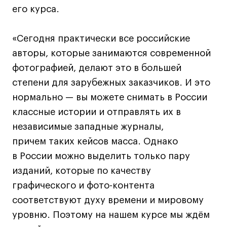
его курса.
Все программы
«Сегодня практически все российские
Для школьников
авторы, которые занимаются современной
Интенсивы
фотографией, делают это в большей
Среднесрочные
степени для зарубежных заказчиков. И это
Долгосрочные
нормально — вы можете снимать в России
Все программы
классные истории и отправлять их в
независимые западные журналы,
причем таких кейсов масса. Однако
О школе
в России можно выделить только пару
Новости
изданий, которые по качеству
События
графического и фото-контента
Блог
соответствуют духу времени и мировому
Преподаватели
уровню. Поэтому на нашем курсе мы ждём