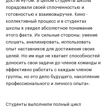
достигнутом. В целом студенты школы
Fashion Summer
порадовали своей сплоченностью и
Проект с Microsoft
готовностью к взаимовыручке. Кино -
коллективный процесс и в студентах
школы я увидел абсолютное понимание
этого факта. Их сильные стороны: умение
Подобрать программу
слушать, анализировать, использовать
опыт наставников для достижения своих
Войти в кампус
целей. Но им еще не хватает способностей
доносить свои задачи до членов команды и
Получить сертификат
эффективно работать с каждым членом
группы, но это дело будущего, накопление
профессионального и личного опыта».
Дни открытых
Дни открытых
8 495 640 30 92
8 495 640 30 92
дверей
дверей
Студенты выполнили полный цикл
info@britishdesign.ru
info@britishdesign.ru