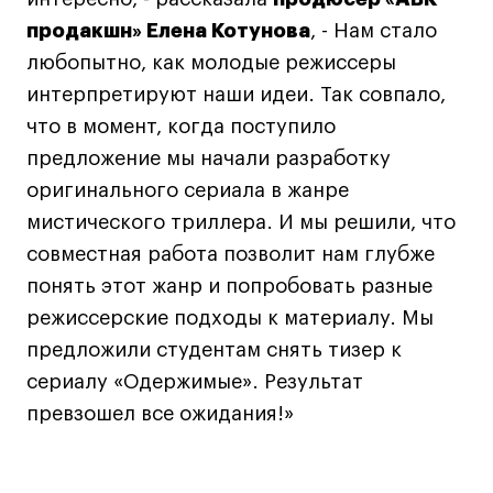
Навыки предпринимателя и управленца
продакшн» Елена Котунова
, - Нам стало
любопытно, как молодые режиссеры
Онлайн
интерпретируют наши идеи. Так совпало,
Маркетинг и генерация лидов
что в момент, когда поступило
Искусство
предложение мы начали разработку
Фотография
оригинального сериала в жанре
Очно + онлайн
мистического триллера. И мы решили, что
Все программы
совместная работа позволит нам глубже
понять этот жанр и попробовать разные
Техникум
режиссерские подходы к материалу. Мы
Специалист кино- и медиапродакшена
предложили студентам снять тизер к
сериалу «Одержимые». Результат
Графический дизайнер
превзошел все ожидания!»
Цифровой маркетолог
Технолог-конструктор одежды
Коммерческий фотограф