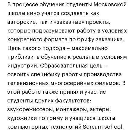
В процессе обучения студенты Московской
Все программы
школы кино учатся создавать как
авторские, так и «заказные» проекты,
Для школьников
которые подразумевают работу в условиях
Интенсивы
конкретного формата по брифу заказчика.
Среднесрочные
Цель такого подхода – максимально
приблизить обучение к реальным условиям
Долгосрочные
индустрии. Образовательная цель –
Все программы
освоить специфику работы производства
телевизионных многосерийных фильмов. В
О школе
этой работе также приняли участие
Новости
студенты других факультетов:
События
звукорежиссеры, монтажеры, актеры,
Блог
художники по гриму и учащиеся школы
Преподаватели
компьютерных технологий Scream school.