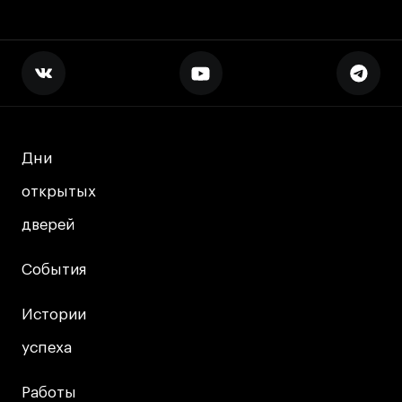
Дни
Дни
открытых
открытых
дверей
дверей
События
События
Истории
Истории
успеха
успеха
Работы
Работы