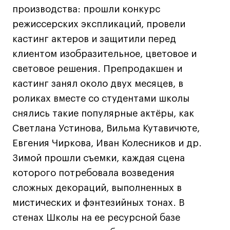
производства: прошли конкурс
Адрес на карте
Адрес на карте
События
События
режиссерских экспликаций, провели
Истории успеха
Истории успеха
кастинг актеров и защитили перед
Работы студентов
Работы студентов
клиентом изобразительное, цветовое и
световое решения. Препродакшен и
кастинг занял около двух месяцев, в
Universal University
Universal University
роликах вместе со студентами школы
EN
EN
снялись такие популярные актёры, как
Светлана Устинова, Вильма Кутавичюте,
Евгения Чиркова, Иван Колесников и др.
Зимой прошли съемки, каждая сцена
которого потребовала возведения
сложных декораций, выполненных в
Политика конфиденциальности
мистических и фэнтезийных тонах. В
стенах Школы на ее ресурсной базе
Публичная оферта