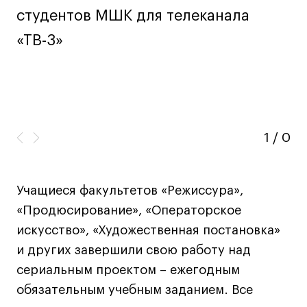
Ювелирный дизайн
студентов МШК для телеканала
Сценография
«ТВ-3»
Фотография и видео
Промышленный и предметный дизайн
Дизайн и декорирование интерьера
Бизнес и маркетинг
Подготовительные курсы и творческое
1
/
0
развитие
Среднесрочные
Учащиеся факультетов «Режиссура»,
ИЗО и Керамика
«Продюсирование», «Операторское
Ландшафтный дизайн
искусство», «Художественная постановка»
Все программы
и других завершили свою работу над
сериальным проектом – ежегодным
Онлайн-программы
обязательным учебным заданием. Все