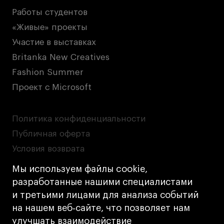
Работы студентов
«Живые» проекты
Участие в выставках
Britanka New Creatives
Fashion Summer
Проект с Microsoft
Политика конфиденциальности
Публичная оферта
Условия возврата
Кредит на образование с господдержкой
Мы используем файлы cookie,
Лицензия на осуществление образовательной
разработанные нашими специалистами
деятельности АНО ВО «Универсальный
и третьими лицами для анализа событий
Университет»
на нашем веб‑сайте, что позволяет нам
Карта сайта
улучшать взаимодействие