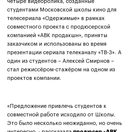
четыре видеоролика, созданные
Дизайн интерьера
студентами Московской школы кино для
Дизайн одежды
телесериала «Одержимые» в рамках
Стайлинг
совместного проекта с продюсерской
Современная живопись
компанией «АВК продакшн», приняты
UX/UI-дизайн
заказчиком и использованы во время
Маркетинг
презентации сериала телеканалу «ТВ-3». А
Все программы
один из студентов – Алексей Смирнов –
стал режиссёром-стажёром на одном из
Интенсивы
проектов компании.
Мода
Маркетинг
Контент
«Предложение привлечь студентов к
Иллюстрация
совместной работе исходило от Школы.
Интерьер
Это было несколько неожиданно, но очень
Лайфстайл
интересно, - рассказала
продюсер «АВК