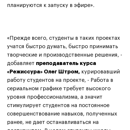
планируются к запуску в эфире».
Карьера
Ассоциация выпускников
Центр карьеры
«Прежде всего, студенты в таких проектах
Живые проекты
учатся быстро думать, быстро принимать
Конкурсы
творческие и производственные решения, -
Участие в выставках
добавляет
преподаватель курса
Летние стажировки
«Режиссура» Олег Штром,
курировавший
работу студентов на проекте, - Работа в
Проекты студентов
сериальном графике требует высокого
Работы студентов
уровня профессионализма, а значит
«Живые» проекты
стимулирует студентов на постоянное
совершенствование навыков, полученных
Участие в выставках
ранее, не дает останавливаться на
Britanka New Creatives