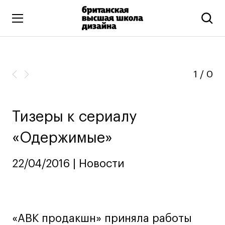
Высшее образование
Искусство и дизайн
1
/
0
Подготовительные курсы
Бизнес и маркетинг
Тизеры к сериалу
Все программы
«Одержимые»
Дополнительное образование
22/04/2016 | Новости
Коммуникационный и цифровой дизайн
Иллюстрация
Современное искусство
«АВК продакшн» приняла работы
Мода и стиль