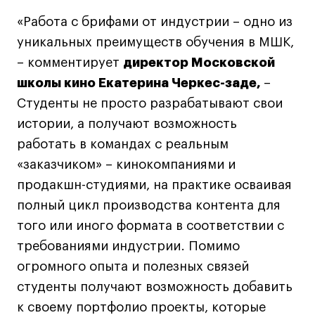
Лицензии и аккредитации
«Работа с брифами от индустрии – одно из
Для прессы
уникальных преимуществ обучения в МШК,
Ресурсы
– комментирует
директор Московской
Партнеры
школы кино Екатерина Черкес-заде,
–
Связи с индустрией
Студенты не просто разрабатывают свои
Вакансии
истории, а получают возможность
Контакты
работать в командах с реальным
«заказчиком» – кинокомпаниями и
Поступающим
продакшн-студиями, на практике осваивая
Условия поступления
полный цикл производства контента для
того или иного формата в соответствии с
Стоимость обучения
требованиями индустрии. Помимо
Иностранным студентам
огромного опыта и полезных связей
График учебного года
студенты получают возможность добавить
Вопросы и ответы
к своему портфолио проекты, которые