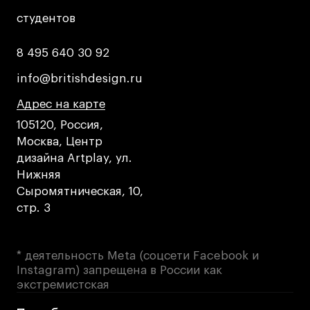
студентов
студентов
8 495 640 30 92
8 495 640 30 92
info@britishdesign.ru
info@britishdesign.ru
Адрес на карте
Адрес на карте
Адрес на карте
105120, Россия,
Москва, Центр
дизайна Artplay, ул.
Нижняя
Сыромятническая, 10,
стр. 3
* деятельность Meta (соцсети Facebook и
Instagram) запрещена в России как
экстремистская