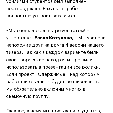
усилиями студентов был выполнен
Условия возврата
постпродакшн. Результат работы
Кредит на образование с господдержкой
полностью устроил заказчика.
Лицензия на осуществление образовательной
деятельности АНО ВО «Универсальный
Университет»
«Мы очень довольны результатом! –
Карта сайта
утверждает
Елена Котунова,
– Мы увидели
непохожие друг на друга 4 версии нашего
тизера. Так как в каждом варианте были
© 2026 БВШД
свои творческие находки, мы решили
использовать в презентации все ролики.
Если проект «Одержимые», над которым
работали студенты будет реализован, то
мы обязательно включим многих в
съемочную группу.
Главное, к чему мы призывали студентов,