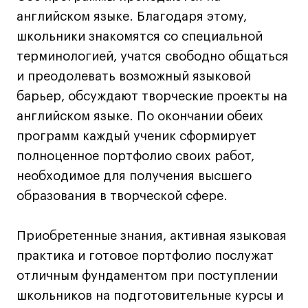
Преподаватели
английском языке. Благодаря этому,
Лицензии и аккредитации
школьники знакомятся со специальной
Для прессы
терминологией, учатся свободно общаться
Ресурсы
и преодолевать возможный языковой
Партнеры
барьер, обсуждают творческие проекты на
Связи с индустрией
английском языке. По окончании обеих
Вакансии
программ каждый ученик сформирует
Контакты
полноценное портфолио своих работ,
необходимое для получения высшего
Поступающим
образования в творческой сфере.
Условия поступления
Приобретенные знания, активная языковая
Стоимость обучения
практика и готовое портфолио послужат
Иностранным студентам
отличным фундаментом при поступлении
График учебного года
школьников на подготовительные курсы и
Вопросы и ответы