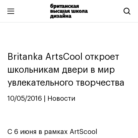
Высшее образование
Искусство и дизайн
Подготовительные курсы
Britanka ArtsCool откроет
Бизнес и маркетинг
школьникам двери в мир
Все программы
увлекательного творчества
Дополнительное образование
10/05/2016 | Новости
Коммуникационный и цифровой дизайн
Иллюстрация
Современное искусство
C 6 июня в рамках ArtScool
Мода и стиль