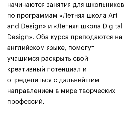
начинаются занятия для школьников
Ювелирный дизайн
Сценография
по программам «Летняя школа Art
Фотография и видео
and Design» и «Летняя школа Digital
Промышленный и предметный дизайн
Design». Оба курса преподаются на
Дизайн и декорирование интерьера
английском языке, помогут
Бизнес и маркетинг
учащимся раскрыть свой
Подготовительные курсы и творческое
развитие
креативный потенциал и
Среднесрочные
определиться с дальнейшим
ИЗО и Керамика
направлением в мире творческих
Ландшафтный дизайн
профессий.
Все программы
Онлайн-программы