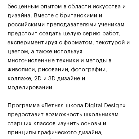
бесценным опытом в области искусства и
Лайфстайл
дизайна. Вместе с британскими и
Навыки предпринимателя и управленца
российскими преподавателями ученикам
Онлайн
предстоит создать целую серию работ,
Маркетинг и генерация лидов
экспериментируя с форматом, текстурой и
Искусство
цветом, а также используя
Фотография
многочисленные техники и методы в
Очно + онлайн
живописи, рисовании, фотографии,
Все программы
коллаже, 2D и 3D дизайне и
моделировании.
Техникум
Программа «Летняя школа Digital Design»
Специалист кино- и медиапродакшена
предоставит возможность школьникам
Графический дизайнер
старших классов изучить основы и
Цифровой маркетолог
принципы графического дизайна,
Технолог-конструктор одежды