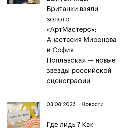
дверей
дверей
info@britishdesign.ru
info@britishdesign.ru
Британки взяли
Адрес на карте
Адрес на карте
События
События
золото
Истории успеха
Истории успеха
«АртМастерс»:
Работы студентов
Работы студентов
Анастасия Миронова
и София
Universal University
Universal University
Поплавская — новые
EN
EN
звезды российской
сценографии
03.08.2026
|
Новости
Политика конфиденциальности
Где лиды? Как