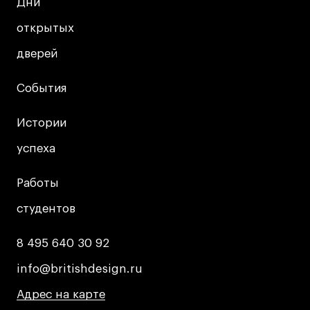
Дни
Дни
открытых
открытых
дверей
дверей
События
События
Истории
Истории
успеха
успеха
Работы
Работы
студентов
студентов
8 495 640 30 92
8 495 640 30 92
info@britishdesign.ru
info@britishdesign.ru
Адрес на карте
Адрес на карте
Адрес на карте