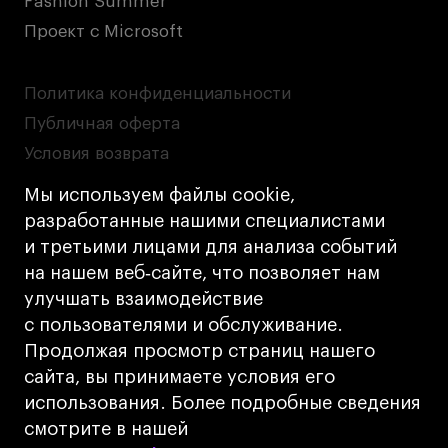
Fashion Summer
Проект с Microsoft
Политика конфиденциальности
Публичная оферта
Условия возврата
Кредит на образование с господдержкой
Мы используем файлы cookie,
Лицензия на осуществление образовательной
разработанные нашими специалистами
деятельности АНО ВО «Универсальный
и третьими лицами для анализа событий
Университет»
на нашем веб‑сайте, что позволяет нам
Карта сайта
улучшать взаимодействие
с пользователями и обслуживание.
Дизайн
Продолжая просмотр страниц нашего
Разработка
Cetera
сайта, вы принимаете условия его
использования. Более подробные сведения
© 2026 БВШД
смотрите в нашей