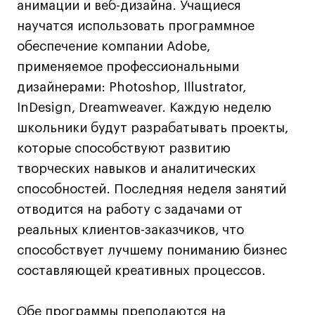
анимации и веб-дизайна. Учащиеся
Коммерческий фотограф
научатся использовать программное
Все программы
обеспечение компании Adobe,
применяемое профессиональными
Для школьников
дизайнерами: Photoshop, Illustrator,
InDesign, Dreamweaver. Каждую неделю
Интенсивы
школьники будут разрабатывать проекты,
Среднесрочные
которые способствуют развитию
Долгосрочные
творческих навыков и аналитических
Все программы
способностей. Последняя неделя занятий
отводится на работу с задачами от
О школе
реальных клиентов-заказчиков, что
способствует лучшему пониманию бизнес
Новости
составляющей креативных процессов.
События
Блог
Обе программы преподаются на