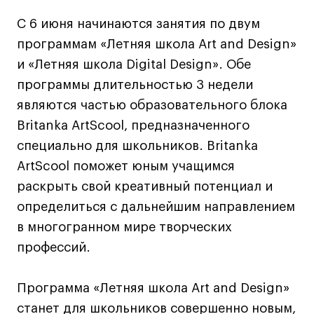
Дизайн интерьера
C 6 июня начинаются занятия по двум
Дизайн одежды
программам «Летняя школа Art and Design»
Стайлинг
и «Летняя школа Digital Design». Обе
Современная живопись
программы длительностью 3 недели
UX/UI-дизайн
являются частью образовательного блока
Маркетинг
Britanka ArtScool, предназначенного
Все программы
специально для школьников. Britanka
ArtScool поможет юным учащимся
Интенсивы
раскрыть свой креативный потенциал и
определиться с дальнейшим направлением
Мода
в многогранном мире творческих
Маркетинг
профессий.
Контент
Иллюстрация
Программа «Летняя школа Art and Design»
Диджитал
станет для школьников совершенно новым,
Интерьер