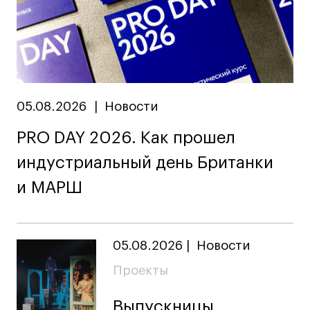
Britanka New Creatives
Fashion Summer
Проект с Microsoft
05.08.2026
|
Новости
Подобрать программу
PRO DAY 2026. Как прошел
индустриальный день Британки
Войти в кампус
и МАРШ
Получить сертификат
05.08.2026
|
Новости
Проекты
Выпускницы
Дни открытых
Дни открытых
8 495 640 30 92
8 495 640 30 92