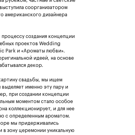
за рубежом, частные и светские
 выступила соорганизатором
го американского дизайнера
 процессу создания концепции
дебных проектов Wedding
gic Park и «Ароматы любви».
оригинальной идеей, на основе
абатывался декор.
 картину свадьбы, мы ищем
 выделяет именно эту пару и
мер, при создании концепции
альным моментом стало особое
она коллекционирует, и для нее
но с определенным ароматом.
екоре мы придерживались
и в зону церемонии уникальную