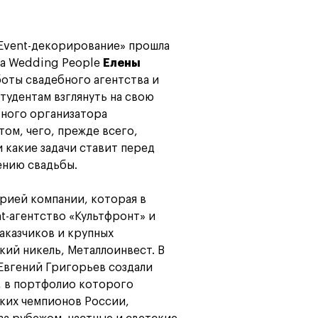
Карта профессий
«Event-декорирование» прошла
ва Wedding People
Елены
оты свадебного агентства и
тудентам взглянуть на свою
ного организатора
том, чего, прежде всего,
 какие задачи ставит перед
ению свадьбы.
рией компании, которая в
nt-агентство «Культфронт» и
аказчиков и крупных
ий никель, Металлоинвест. В
Евгений Григорьев создали
, в портфолио которого
ких чемпионов России,