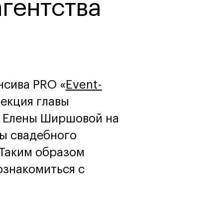
агентства
программы
и управленца
Онлайн
Маркетинг и
генерация лидов
Искусство
Фотография
Очно + онлайн
нсива PRO «
Event-
лекция главы
e Елены Ширшовой на
ы свадебного
 Таким образом
ознакомиться с
Дни открытых дверей