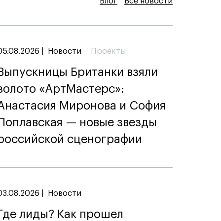
Блог
Блог
Блог
Все новости
Все новости
Все новости
05.08.2026
|
Новости
Проекты
Выпускницы Британки взяли
золото «АртМастерс»:
Анастасия Миронова и София
Поплавская — новые звезды
российской сценографии
03.08.2026
|
Новости
Где лиды? Как прошел