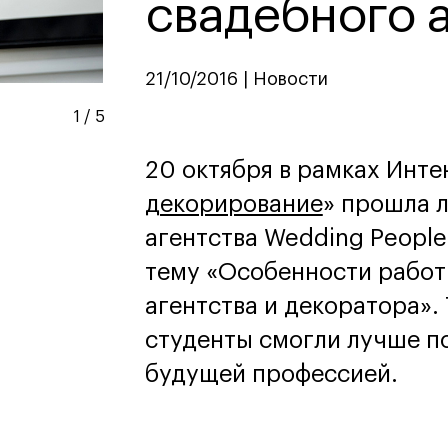
свадебного 
дизайн
Дизайн и декорирование
интерьера
Бизнес и маркетинг
21/10/2016 | Новости
Подготовительные курсы и
творческое развитие
1
/
5
Среднесрочные
ИЗО и Керамика
20 октября в рамках Инте
Ландшафтный дизайн
декорирование
» прошла 
кум
кум
Для школьников
Для школьников
агентства Wedding Peopl
лист кино- и
Интенсивы
тему «Особенности работ
продакшена
Среднесрочные
агентства и декоратора».
ческий дизайнер
Долгосрочные
вой маркетолог
студенты смогли лучше п
лог-конструктор
ы
будущей профессией.
рческий фотограф