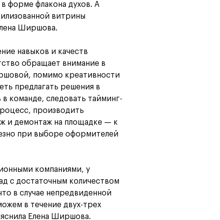
 в форме флакона духов. А
стилизованной витрины
Елена Ширшова.
ние навыков и качеств
тство обращает внимание в
иршовой, помимо креативности
меть предлагать решения в
 в команде, следовать тайминг-
процесс, производить
ж и демонтаж на площадке — к
ьезно при выборе оформителей
ционными компаниями, у
лад с достаточным количеством
что в случае непредвиденной
ожем в течение двух-трех
ояснила Елена Ширшова.