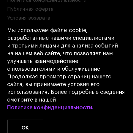
Политика конфиденциальности
Публичная оферта
Условия возврата
Кредит на образование с господдержкой
Мы используем файлы cookie,
Лицензия на осуществление образовательной
разработанные нашими специалистами
деятельности АНО ВО «Универсальный
и третьими лицами для анализа событий
Университет»
на нашем веб‑сайте, что позволяет нам
Карта сайта
улучшать взаимодействие
с пользователями и обслуживание.
Дизайн
Продолжая просмотр страниц нашего
Разработка
Cetera
сайта, вы принимаете условия его
использования. Более подробные сведения
© 2026 БВШД
смотрите в нашей
Политике конфиденциальности.
Политике конфиденциальности.
OK