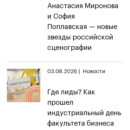
Britanka New Creatives
Анастасия Миронова
Fashion Summer
и София
Проект с Microsoft
Поплавская — новые
звезды российской
сценографии
Подобрать программу
Войти в кампус
03.08.2026
|
Новости
Получить сертификат
Где лиды? Как
прошел
индустриальный день
факультета бизнеса
Дни открытых
Дни открытых
8 495 640 30 92
8 495 640 30 92