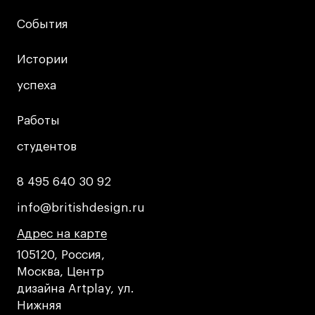
События
События
Истории
Истории
успеха
успеха
Работы
Работы
студентов
студентов
8 495 640 30 92
8 495 640 30 92
info@britishdesign.ru
info@britishdesign.ru
Адрес на карте
Адрес на карте
Адрес на карте
105120, Россия,
Москва, Центр
дизайна Artplay, ул.
Нижняя