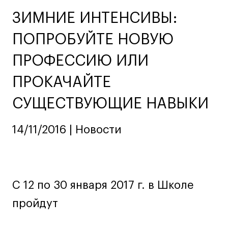
Ювелирный дизайн
ЗИМНИЕ ИНТЕНСИВЫ:
Сценография
ПОПРОБУЙТЕ НОВУЮ
Фотография и видео
Промышленный и предметный дизайн
ПРОФЕССИЮ ИЛИ
Дизайн и декорирование интерьера
ПРОКАЧАЙТЕ
Бизнес и маркетинг
СУЩЕСТВУЮЩИЕ НАВЫКИ
Подготовительные курсы и творческое
развитие
Среднесрочные
14/11/2016 | Новости
ИЗО и Керамика
Ландшафтный дизайн
Все программы
С 12 по 30 января 2017 г. в Школе
пройдут
Онлайн-программы