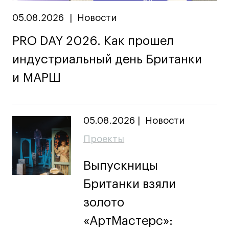
05.08.2026
|
Новости
Карьера
PRO DAY 2026. Как прошел
Ассоциация выпускников
индустриальный день Британки
Центр карьеры
и МАРШ
Живые проекты
Конкурсы
Участие в выставках
05.08.2026
|
Новости
Летние стажировки
Проекты
Проекты студентов
Выпускницы
Британки взяли
Работы студентов
«Живые» проекты
золото
Участие в выставках
«АртМастерс»: