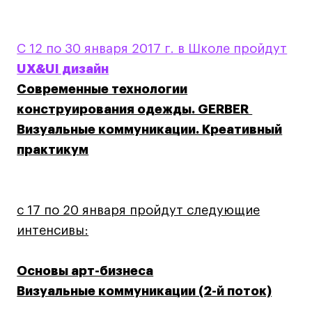
Дизайн интерьера
Дизайн одежды
Стайлинг
С 12 по 30 января 2017 г. в Школе пройдут
Современная живопись
UX&UI дизайн
UX/UI-дизайн
Современные технологии
Маркетинг
конструирования одежды. GERBER
Все программы
Визуальные коммуникации. Креативный
практикум
Интенсивы
Мода
с 17 по 20 января пройдут следующие
Маркетинг
интенсивы:
Контент
Иллюстрация
Основы арт-бизнеса
Диджитал
Визуальные коммуникации (2-й поток)
Интерьер