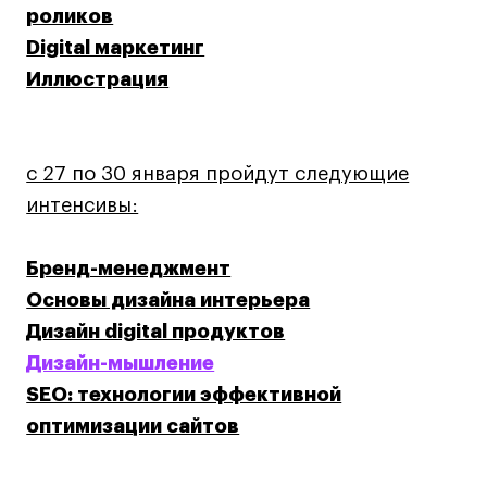
роликов
Коммерческий фотограф
Digital маркетинг
Все программы
Иллюстрация
Для школьников
Интенсивы
с 27 по 30 января пройдут следующие
интенсивы:
Среднесрочные
Долгосрочные
Бренд-менеджмент
Все программы
Основы дизайна интерьера
Дизайн digital продуктов
О школе
Дизайн-мышление
Новости
SEO: технологии эффективной
События
оптимизации сайтов
Блог