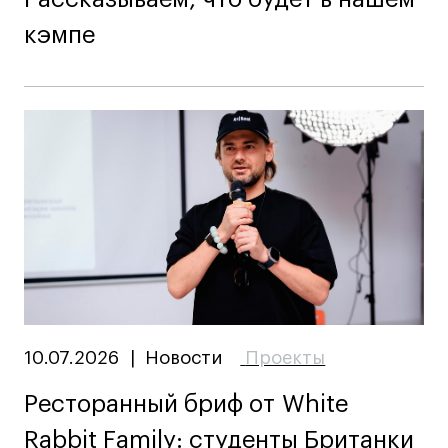
Публичная оферта
кэмпе
Условия возврата
Кредит на образование с господдержкой
Лицензия на осуществление образовательной
деятельности АНО ВО «Универсальный
Университет»
Карта сайта
© 2026 БВШД
10.07.2026
|
Новости
Проекты
Ресторанный бриф от White
Rabbit Family: студенты Британки