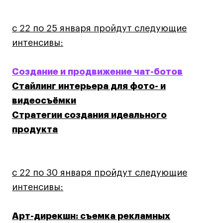
Лайфстайл
с 22 по 25 января пройдут следующие
Навыки предпринимателя и управленца
интенсивы:
Онлайн
Маркетинг и генерация лидов
Создание и продвижение чат-ботов
Искусство
Стайлинг интерьера для фото- и
Фотография
видеосъёмки
Очно + онлайн
Стратегии создания идеального
Все программы
продукта
Техникум
с 22 по 30 января пройдут следующие
Специалист кино- и медиапродакшена
интенсивы:
Графический дизайнер
Цифровой маркетолог
Арт-дирекшн: съемка рекламных
Технолог-конструктор одежды