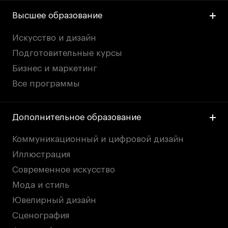
Fashion Summer
Высшее образование
Проект с Microsoft
Искусство и дизайн
Подготовительные курсы
Бизнес и маркетинг
Подобрать программу
Все программы
Войти в кампус
Дополнительное образование
Получить сертификат
Коммуникационный и цифровой дизайн
Иллюстрация
Современное искусство
Мода и стиль
Ювелирный дизайн
Дни открытых
Дни открытых
8 495 640 30 92
8 495 640 30 92
Сценография
дверей
дверей
info@britishdesign.ru
info@britishdesign.ru