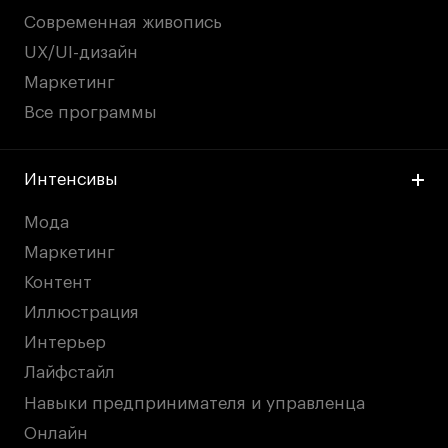
Условия возврата
Современная живопись
Кредит на образование с господдержкой
UX/UI-дизайн
Лицензия на осуществление образовательной
Маркетинг
деятельности АНО ВО «Универсальный
Университет»
Все программы
Карта сайта
Интенсивы
Мода
© 2026 БВШД
Маркетинг
Контент
Иллюстрация
Интерьер
Лайфстайл
Навыки предпринимателя и управленца
Онлайн