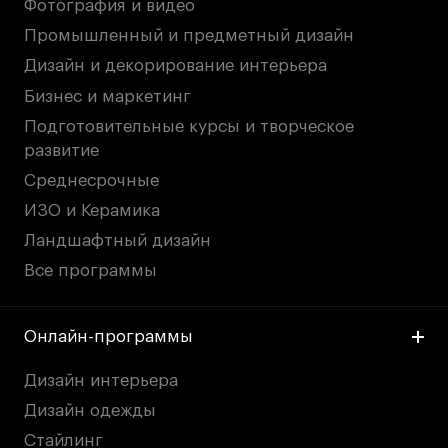
Фотография и видео
Адрес на карте
Адрес на карте
События
События
Промышленный и предметный дизайн
Истории успеха
Истории успеха
Дизайн и декорирование интерьера
Бизнес и маркетинг
Работы студентов
Работы студентов
Подготовительные курсы и творческое
развитие
Universal University
Universal University
Среднесрочные
EN
EN
ИЗО и Керамика
Ландшафтный дизайн
Все программы
Онлайн-программы
Дизайн интерьера
Политика конфиденциальности
Дизайн одежды
Публичная оферта
Стайлинг