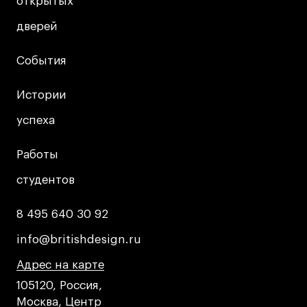
Лицензии и аккредитации
открытых
открытых
Для прессы
дверей
дверей
Ресурсы
События
События
Партнеры
Связи с индустрией
Истории
Истории
Вакансии
успеха
успеха
Контакты
Работы
Работы
Поступающим
студентов
студентов
Условия поступления
8 495 640 30 92
8 495 640 30 92
Стоимость обучения
info@britishdesign.ru
info@britishdesign.ru
Иностранным студентам
График учебного года
Адрес на карте
Адрес на карте
Адрес на карте
Вопросы и ответы
105120, Россия,
Москва, Центр