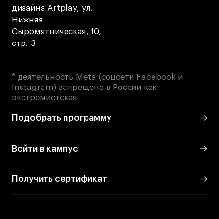
дизайна Artplay, ул.
Карьера
Нижняя
Сыромятническая, 10,
Ассоциация выпускников
стр. 3
Центр карьеры
Живые проекты
* деятельность Meta (соцсети Facebook и
Конкурсы
Instagram) запрещена в России как
Участие в выставках
экстремистская
Летние стажировки
Подобрать программу
Проекты студентов
Войти в кампус
Работы студентов
«Живые» проекты
Получить сертификат
Участие в выставках
Britanka New Creatives