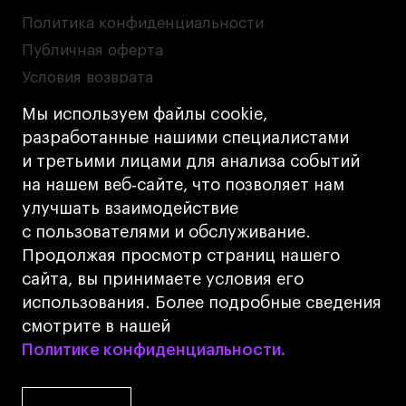
Политика конфиденциальности
Публичная оферта
Условия возврата
Кредит на образование с господдержкой
Мы используем файлы cookie,
Лицензия на осуществление образовательной
разработанные нашими специалистами
деятельности АНО ВО «Универсальный
и третьими лицами для анализа событий
Университет»
на нашем веб‑сайте, что позволяет нам
Карта сайта
улучшать взаимодействие
с пользователями и обслуживание.
Дизайн
Продолжая просмотр страниц нашего
Разработка
Cetera
сайта, вы принимаете условия его
использования. Более подробные сведения
© 2026 БВШД
смотрите в нашей
Политике конфиденциальности.
Политике конфиденциальности.