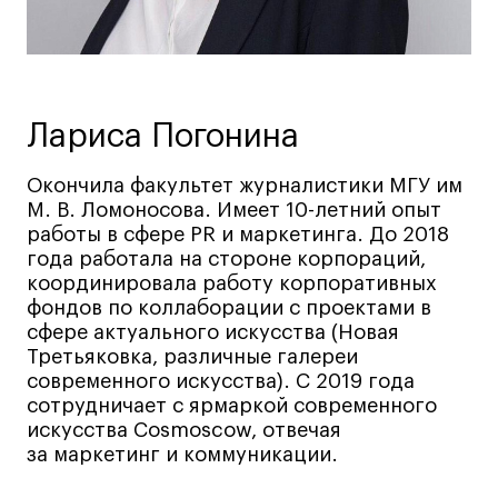
Ювелирный дизайн
Сценография
Фотография и видео
Промышленный и предметный дизайн
Лариса Погонина
Дизайн и декорирование интерьера
Окончила факультет журналистики МГУ им
Бизнес и маркетинг
М. В. Ломоносова. Имеет 10-летний опыт
Подготовительные курсы и творческое
работы в сфере PR и маркетинга. До 2018
развитие
года работала на стороне корпораций,
Среднесрочные
координировала работу корпоративных
фондов по коллаборации с проектами в
ИЗО и Керамика
сфере актуального искусства (Новая
Ландшафтный дизайн
Третьяковка, различные галереи
Все программы
современного искусства). С 2019 года
сотрудничает с ярмаркой современного
искусства Cosmoscow, отвечая
Онлайн-программы
за маркетинг и коммуникации.