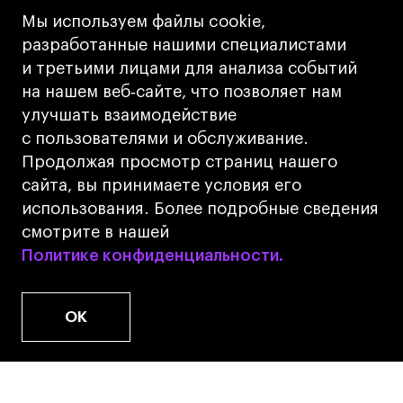
Кредит на образование с господдержкой
Мы используем файлы cookie,
Лицензия на осуществление образовательной
разработанные нашими специалистами
деятельности АНО ВО «Универсальный
и третьими лицами для анализа событий
Университет»
на нашем веб‑сайте, что позволяет нам
Карта сайта
улучшать взаимодействие
с пользователями и обслуживание.
Дизайн
Продолжая просмотр страниц нашего
Разработка
Cetera
сайта, вы принимаете условия его
использования. Более подробные сведения
© 2026 БВШД
смотрите в нашей
Политике конфиденциальности.
Политике конфиденциальности.
OK
www.u.university