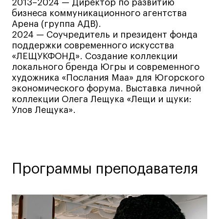
Дизайн интерьера
2013–2024 — Директор по развитию
бизнеса коммуникационного агентства
Дизайн одежды
Арена (группа АДВ).
Стайлинг
2024 — Соучредитель и президент фонда
поддержки современного искусства
Современная живопись
«ЛЕЩУКФОНД». Создание коллекции
UX/UI-дизайн
локального бренда Югры и современного
Маркетинг
художника «Послания Маа» для Югорского
экономического форума. Выставка личной
Все программы
коллекции Олега Лещука «Лещи и щуки:
Улов Лещука».
Интенсивы
Мода
Маркетинг
Программы преподавателя
Контент
Иллюстрация
Диджитал
Интерьер