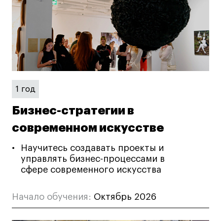
Лайфстайл
Навыки предпринимателя и управленца
Онлайн
Маркетинг и генерация лидов
Искусство
Фотография
1 год
Очно + онлайн
Бизнес-стратегии в
Все программы
современном искусстве
Научитесь создавать проекты и
Техникум
управлять бизнес-процессами в
сфере современного искусства
Специалист кино- и медиапродакшена
Графический дизайнер
Начало обучения:
Октябрь 2026
Цифровой маркетолог
Технолог-конструктор одежды