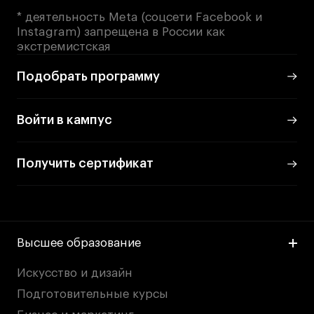
дверей
дверей
info@britishdesign.ru
info@britishdesign.ru
* деятельность Meta (соцсети Facebook и
Instagram) запрещена в России как
Адрес на карте
Адрес на карте
События
События
экстремистская
Истории успеха
Истории успеха
Подобрать программу
Работы студентов
Работы студентов
Войти в кампус
Universal University
Universal University
EN
EN
Получить сертификат
Высшее образование
Искусство и дизайн
Подготовительные курсы
Политика конфиденциальности