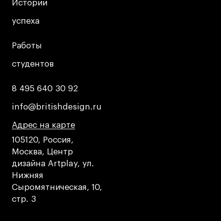
Britanka New Creatives
Истории
Истории
Fashion Summer
успеха
успеха
Проект с Microsoft
Работы
Работы
студентов
студентов
Подобрать программу
8 495 640 30 92
8 495 640 30 92
info@britishdesign.ru
info@britishdesign.ru
Войти в кампус
Адрес на карте
Адрес на карте
Адрес на карте
105120, Россия,
Получить сертификат
Москва, Центр
дизайна Artplay, ул.
Нижняя
Сыромятническая, 10,
стр. 3
Дни открытых
Дни открытых
8 495 640 30 92
8 495 640 30 92