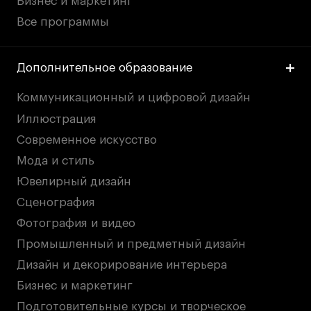
Бизнес и маркетинг
Публичная оферта
Все программы
Условия возврата
Кредит на образование с господдержкой
Лицензия на осуществление образовательной
Дополнительное образование
деятельности АНО ВО «Универсальный
Университет»
Коммуникационный и цифровой дизайн
Карта сайта
Иллюстрация
Современное искусство
Мода и стиль
© 2026 БВШД
Ювелирный дизайн
Сценография
Фотография и видео
Промышленный и предметный дизайн
Дизайн и декорирование интерьера
Бизнес и маркетинг
Подготовительные курсы и творческое