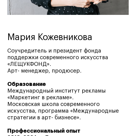
Ювелирный дизайн
Сценография
Фотография и видео
Промышленный и предметный дизайн
Мария Кожевникова
Дизайн и декорирование интерьера
Соучредитель и президент фонда
Бизнес и маркетинг
поддержки современного искусства
Подготовительные курсы и творческое
«ЛЕЩУКФОНД».
развитие
Арт- менеджер, продюсер.
Среднесрочные
Образование
ИЗО и Керамика
Международный институт рекламы
Ландшафтный дизайн
«Маркетинг в рекламе».
Все программы
Московская школа современного
искусства, программа «Международные
стратегии в арт- бизнесе».
Онлайн-программы
Профессиональный опыт