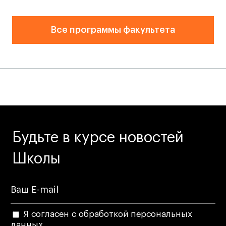
Преподаватели
Лицензии и аккредитации
Все программы факультета
Для прессы
Ресурсы
Партнеры
Связи с индустрией
Вакансии
Контакты
Будьте в курсе новостей
Поступающим
Школы
Условия поступления
Стоимость обучения
Иностранным студентам
График учебного года
Я согласен с обработкой персональных
Вопросы и ответы
данных