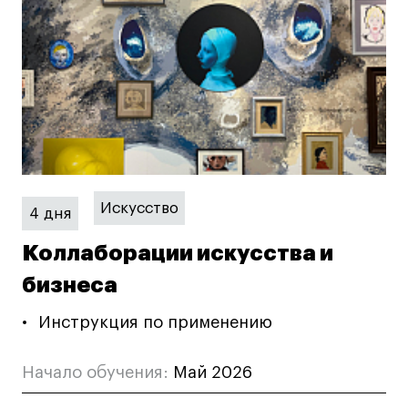
Коммерческий фотограф
Все программы
Для школьников
Интенсивы
Среднесрочные
Долгосрочные
Искусство
4 дня
Все программы
Коллаборации искусства и
бизнеса
О школе
Инструкция по применению
Новости
События
Начало обучения:
Май 2026
Блог