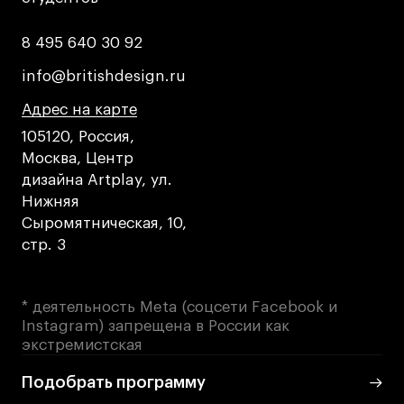
Адрес на карте
Адрес на карте
События
События
8 495 640 30 92
8 495 640 30 92
Истории успеха
Истории успеха
info@britishdesign.ru
info@britishdesign.ru
Работы студентов
Работы студентов
Адрес на карте
Адрес на карте
Адрес на карте
105120, Россия,
Москва, Центр
Universal University
Universal University
дизайна Artplay, ул.
EN
EN
Нижняя
Сыромятническая, 10,
стр. 3
* деятельность Meta (соцсети Facebook и
Instagram) запрещена в России как
экстремистская
Политика конфиденциальности
Подобрать программу
Публичная оферта