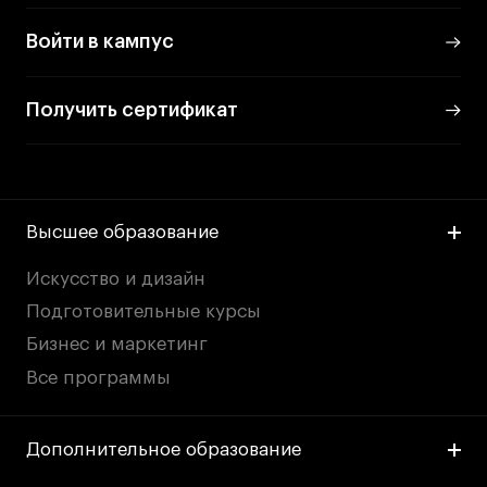
Условия возврата
Кредит на образование с господдержкой
Войти в кампус
Лицензия на осуществление образовательной
деятельности АНО ВО «Универсальный
Получить сертификат
Университет»
Карта сайта
Высшее образование
© 2026 БВШД
Искусство и дизайн
Подготовительные курсы
Бизнес и маркетинг
Все программы
Дополнительное образование