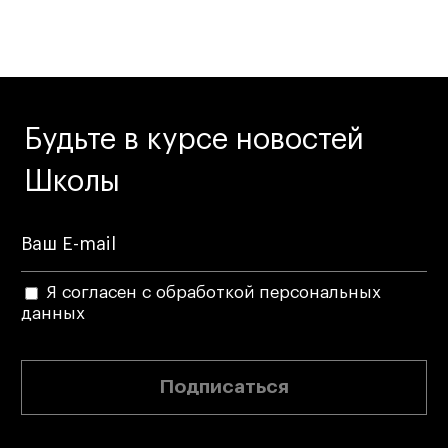
Карьера
Ассоциация выпускников
Центр карьеры
Живые проекты
Будьте в курсе новостей
Конкурсы
Школы
Участие в выставках
Летние стажировки
Проекты студентов
Я согласен с обработкой персональных
данных
Работы студентов
«Живые» проекты
Подписаться
Участие в выставках
Britanka New Creatives