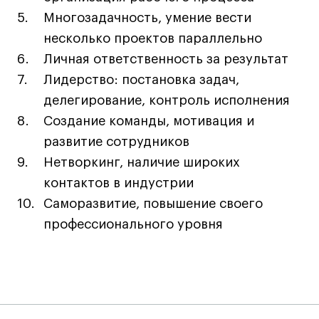
Лицензии и аккредитации
Многозадачность, умение вести
Для прессы
несколько проектов параллельно
Ресурсы
Личная ответственность за результат
Партнеры
Лидерство: постановка задач,
Связи с индустрией
делегирование, контроль исполнения
Вакансии
Создание команды, мотивация и
Контакты
развитие сотрудников
Нетворкинг, наличие широких
Поступающим
контактов в индустрии
Саморазвитие, повышение своего
Условия поступления
профессионального уровня
Стоимость обучения
Иностранным студентам
График учебного года
Вопросы и ответы