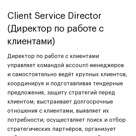
Ювелирный дизайн
Client Service Director
Сценография
Фотография и видео
(Директор по работе с
Промышленный и предметный дизайн
клиентами)
Дизайн и декорирование интерьера
Бизнес и маркетинг
Директор по работе с клиентами
Подготовительные курсы и творческое
управляет командой account-менеджеров
развитие
и самостоятельно ведёт крупных клиентов,
Среднесрочные
координируя и подготавливая тендерные
ИЗО и Керамика
предложения, защиту стратегий перед
Ландшафтный дизайн
клиентом; выстраивает долгосрочные
Все программы
отношения с клиентами, выявляет их
потребности; осуществляет поиск и отбор
Онлайн-программы
стратегических партнёров, организует