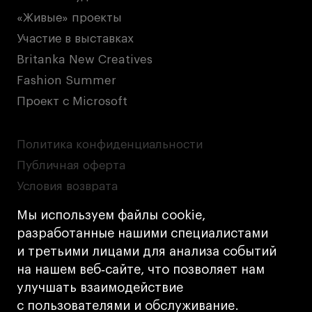
«Живые» проекты
Участие в выставках
Britanka New Creatives
Fashion Summer
Проект с Microsoft
Политика конфиденциальности
Публичная оферта
Условия возврата
Кредит на образование с господдержкой
Мы используем файлы cookie,
Лицензия на осуществление образовательной
разработанные нашими специалистами
деятельности АНО ВО «Универсальный
и третьими лицами для анализа событий
Университет»
на нашем веб‑сайте, что позволяет нам
Карта сайта
улучшать взаимодействие
с пользователями и обслуживание.