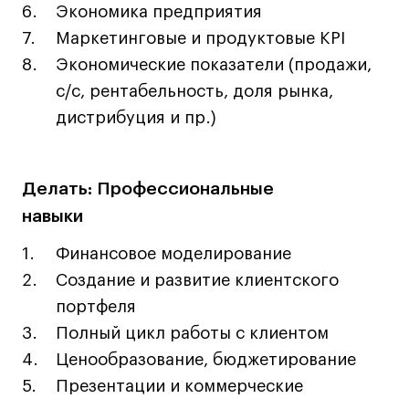
Экономика предприятия
Навыки предпринимателя и управленца
Маркетинговые и продуктовые KPI
Онлайн
Экономические показатели (продажи,
Маркетинг и генерация лидов
с/с, рентабельность, доля рынка,
Искусство
дистрибуция и пр.)
Фотография
Очно + онлайн
Делать: Профессиональные
Все программы
навыки
Техникум
Финансовое моделирование
Создание и развитие клиентского
Специалист кино- и медиапродакшена
портфеля
Графический дизайнер
Полный цикл работы с клиентом
Цифровой маркетолог
Ценообразование, бюджетирование
Технолог-конструктор одежды
Презентации и коммерческие
Коммерческий фотограф