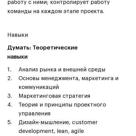
Дизайн интерьера
работу с ними; контролирует работу
Дизайн одежды
команды на каждом этапе проекта.
Стайлинг
Современная живопись
Навыки
UX/UI-дизайн
Маркетинг
Думать: Теоретические
Все программы
навыки
Анализ рынка и внешней среды
Интенсивы
Основы менеджмента, маркетинга и
коммуникаций
Мода
Маркетинговая стратегия
Маркетинг
Теория и принципы проектного
Контент
управления
Иллюстрация
Дизайн-мышление, customer
Интерьер
development, lean, agile
Лайфстайл