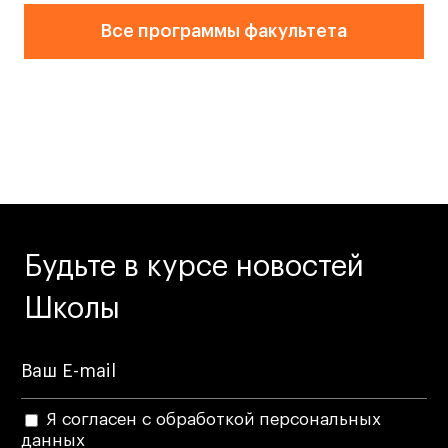
Публичная оферта
Все программы факультета
Условия возврата
Кредит на образование с господдержкой
Лицензия на осуществление образовательной
деятельности АНО ВО «Универсальный
Университет»
Карта сайта
© 2026 БВШД
Будьте в курсе новостей
Школы
Я согласен с обработкой персональных
данных