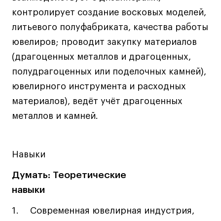
Дизайн интерьера
контролирует создание восковых моделей,
Дизайн одежды
литьевого полуфабриката, качества работы
Стайлинг
ювелиров; проводит закупку материалов
Современная живопись
(драгоценных металлов и драгоценных,
UX/UI-дизайн
полудрагоценных или поделочных камней),
Маркетинг
ювелирного инструмента и расходных
Все программы
материалов), ведёт учёт драгоценных
металлов и камней.
Интенсивы
Мода
Навыки
Маркетинг
Думать: Теоретические
Контент
навыки
Иллюстрация
Диджитал
Современная ювелирная индустрия,
Интерьер