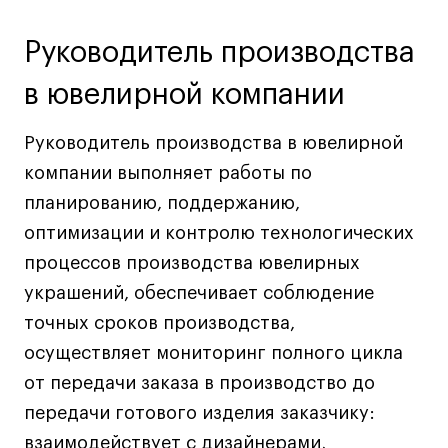
Ювелирный дизайн
Руководитель производства
Сценография
Фотография и видео
в ювелирной компании
Промышленный и предметный дизайн
Дизайн и декорирование интерьера
Руководитель производства в ювелирной
Бизнес и маркетинг
компании выполняет работы по
Подготовительные курсы и творческое
планированию, поддержанию,
развитие
оптимизации и контролю технологических
Среднесрочные
процессов производства ювелирных
ИЗО и Керамика
украшений, обеспечивает соблюдение
Ландшафтный дизайн
точных сроков производства,
Все программы
осуществляет мониторинг полного цикла
от передачи заказа в производство до
Онлайн-программы
передачи готового изделия заказчику:
взаимодействует с дизайнерами,