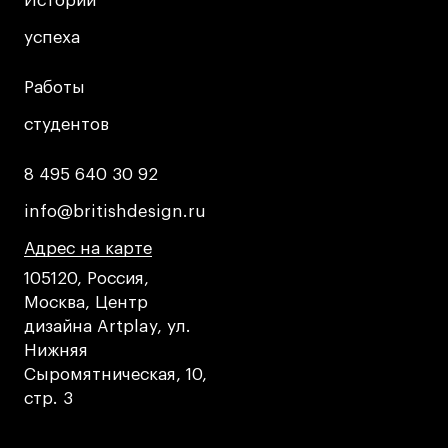
Истории
Истории
успеха
успеха
Работы
Работы
студентов
студентов
8 495 640 30 92
8 495 640 30 92
info@britishdesign.ru
info@britishdesign.ru
Адрес на карте
Адрес на карте
Адрес на карте
105120, Россия,
Москва, Центр
дизайна Artplay, ул.
Нижняя
Сыромятническая, 10,
стр. 3