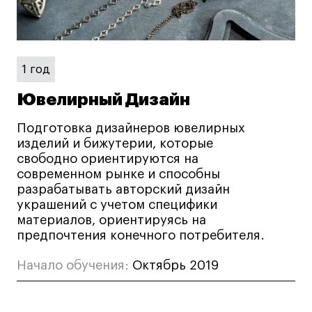
дверей
дверей
info@britishdesign.ru
info@britishdesign.ru
Адрес на карте
Адрес на карте
События
События
Истории успеха
Истории успеха
1 год
Работы студентов
Работы студентов
Ювелирный Дизайн
Подготовка дизайнеров ювелирных
изделий и бижутерии, которые
Universal University
Universal University
свободно ориентируются на
EN
EN
современном рынке и способны
разрабатывать авторский дизайн
украшений с учетом специфики
материалов, ориентируясь на
предпочтения конечного потребителя.
Начало обучения:
Октябрь 2019
Политика конфиденциальности