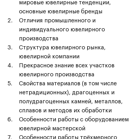
мировые ювелирные тенденции,
Лайфстайл
основные ювелирные бренды
Навыки предпринимателя и управленца
Отличия промышленного и
Онлайн
индивидуального ювелирного
Маркетинг и генерация лидов
производства
Искусство
Структура ювелирного рынка,
Фотография
ювелирной компании
Очно + онлайн
Прекрасное знание всех участков
Все программы
ювелирного производства
Свойства материалов (в том числе
нетрадиционных), драгоценных и
Техникум
полудрагоценных камней, металлов,
Специалист кино- и медиапродакшена
сплавов и методов их обработки
Графический дизайнер
Особенности работы с оборудованием
Цифровой маркетолог
ювелирной мастерской
Технолог-конструктор одежды
Особенности работы трёхмерного