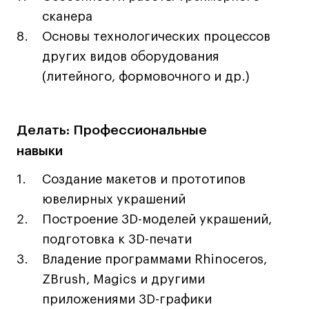
Коммерческий фотограф
сканера
Все программы
Основы технологических процессов
других видов оборудования
(литейного, формовочного и др.)
Для школьников
Интенсивы
Делать: Профессиональные
Среднесрочные
навыки
Долгосрочные
Все программы
Создание макетов и прототипов
ювелирных украшений
О школе
Построение 3D-моделей украшений,
подготовка к 3D-печати
Новости
Владение программами Rhinoceros,
События
ZBrush, Magics и другими
Блог
приложениями 3D-графики