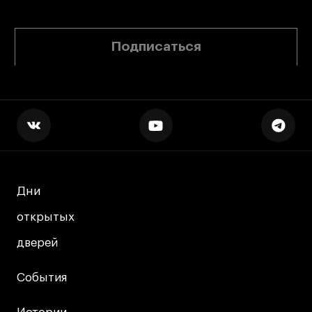
Подписаться
Дни
Дни
открытых
открытых
дверей
дверей
События
События