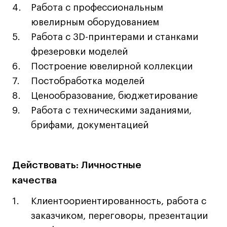
Преподаватели
Работа с профессиональным
Лицензии и аккредитации
ювелирным оборудованием
Для прессы
Работа с 3D-принтерами и станками
Ресурсы
фрезеровки моделей
Партнеры
Построение ювелирной коллекции
Связи с индустрией
Постобработка моделей
Вакансии
Ценообразование, бюджетирование
Контакты
Работа с техническими заданиями,
брифами, документацией
Поступающим
Условия поступления
Действовать: Личностные
Стоимость обучения
качества
Иностранным студентам
Клиентоориентированность, работа с
График учебного года
заказчиком, переговоры, презентации
Вопросы и ответы