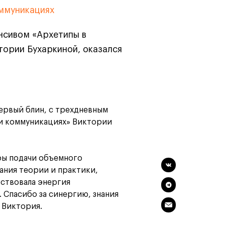
программы
и управленца
оммуникациях
оммуникациях
Онлайн
Маркетинг и
нсивом «Архетипы в
генерация лидов
Искусство
тории Бухаркиной, оказался
Фотография
Очно + онлайн
Первый блин, с трехдневным
и коммуникациях» Виктории
ры подачи объемного
ания теории и практики,
бствовала энергия
 Спасибо за синергию, знания
 Виктория.
Дни открытых дверей