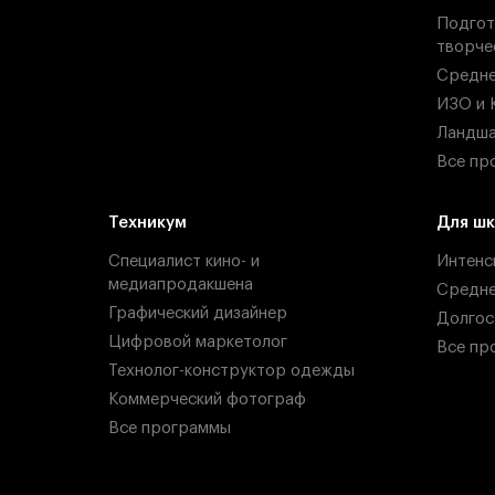
Подгот
творче
Средн
ИЗО и 
Ландша
Все пр
Техникум
Для шк
Специалист кино- и
Интенс
медиапродакшена
Средн
Графический дизайнер
Долгос
Цифровой маркетолог
Все пр
Технолог-конструктор одежды
Коммерческий фотограф
Все программы