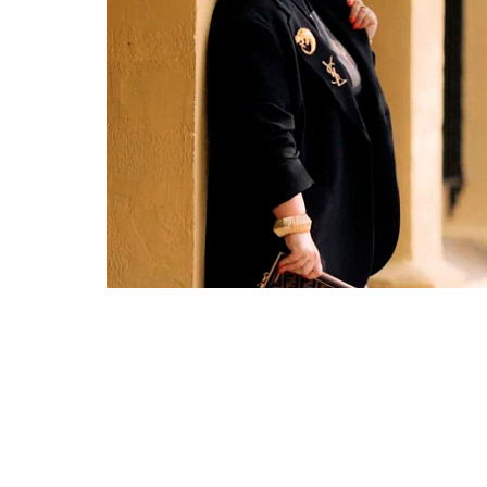
Контакты
Техни
Техни
Специа
медиа
Графи
Цифро
Техно
одежд
Комме