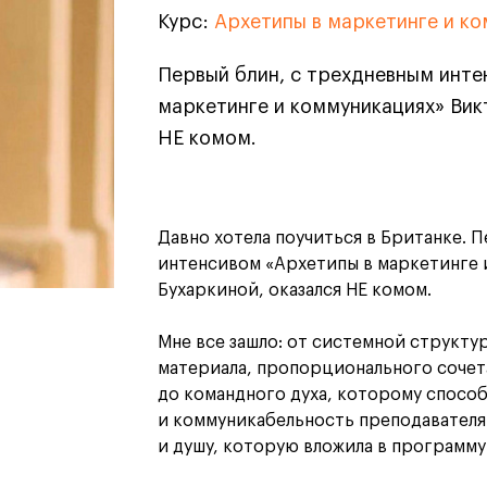
дизайн
Курс:
Архетипы в маркетинге и к
Архетипы в маркетинге и к
Дизайн и декорирование
интерьера
Первый блин, с трехдневным инте
Бизнес и маркетинг
Подготовительные курсы и
маркетинге и коммуникациях» Вик
творческое развитие
НЕ комом.
Среднесрочные
ИЗО и Керамика
Ландшафтный дизайн
кум
кум
Для школьников
Для школьников
Давно хотела поучиться в Британке. 
интенсивом «Архетипы в маркетинге 
лист кино- и
Интенсивы
Бухаркиной, оказался НЕ комом.
продакшена
Среднесрочные
ческий дизайнер
Долгосрочные
Мне все зашло: от системной структу
вой маркетолог
материала, пропорционального сочет
лог-конструктор
до командного духа, которому спосо
ы
и коммуникабельность преподавателя.
рческий фотограф
и душу, которую вложила в программу