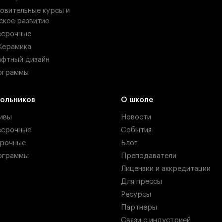
овительные курсы и
ское развитие
есрочные
Керамика
фтный дизайн
ограммы
ольников
О школе
ивы
Новости
есрочные
События
рочные
Блог
ограммы
Преподаватели
Лицензии и аккредитации
Для прессы
Ресурсы
Партнеры
Связи с индустрией