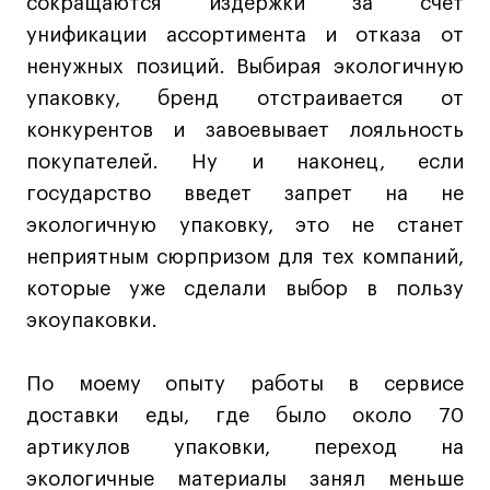
Преподаватели
сокращаются издержки за счет
Лицензии и аккредитации
унификации ассортимента и отказа от
Для прессы
ненужных позиций. Выбирая экологичную
упаковку, бренд отстраивается от
Ресурсы
конкурентов и завоевывает лояльность
Партнеры
покупателей. Ну и наконец, если
Связи с индустрией
государство введет запрет на не
Вакансии
экологичную упаковку, это не станет
Контакты
неприятным сюрпризом для тех компаний,
которые уже сделали выбор в пользу
Поступающим
экоупаковки.
Условия поступления
Стоимость обучения
По моему опыту работы в сервисе
доставки еды, где было около 70
Иностранным студентам
артикулов упаковки, переход на
График учебного года
экологичные материалы занял меньше
Вопросы и ответы