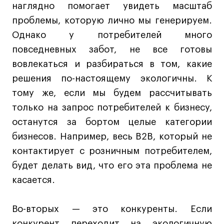
наглядно помогает увидеть масштаб
дверей
дверей
info@britishdesign.ru
info@britishdesign.ru
проблемы, которую лично мы генерируем.
Адрес на карте
Адрес на карте
События
События
Однако у потребителей много
Истории успеха
Истории успеха
повседневных забот, не все готовы
вовлекаться и разбираться в том, какие
Работы студентов
Работы студентов
решения по-настоящему экологичны. К
тому же, если мы будем рассчитывать
Universal University
Universal University
только на запрос потребителей к бизнесу,
EN
EN
останутся за бортом целые категории
бизнесов. Например, весь B2B, который не
контактирует с розничным потребителем,
будет делать вид, что его эта проблема не
касается.
Во-вторых — это конкуренты. Если
Политика конфиденциальности
конкурент переходит на экологичную