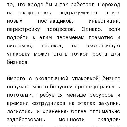
то, что вроде бы и так работает. Переход
Коммерческий фотограф
на экоупаковку подразумевает поиск
Все программы
новых поставщиков, инвестиции,
перестройку процессов. Однако, если
Для школьников
подойти к этим переменам грамотно и
Интенсивы
системно, переход на экологичную
Среднесрочные
упаковку может стать точкой роста для
Долгосрочные
бизнеса.
Все программы
Вместе с экологичной упаковкой бизнес
получает много бонусов: проще управлять
О школе
потоками, требуется меньше ресурсов и
Новости
времени сотрудников на этапах закупки,
События
логистики и хранения; более оптимально
Блог
задействованы мощности складов;