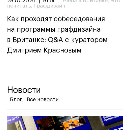
28.07.2026
|
Блог
Учеба в Британке
,
Что
почитать
,
Графдизайн
Как проходят собеседования
на программы графдизайна
в Британке: Q&A c куратором
Дмитрием Красновым
Новости
Блог
Блог
Блог
Все новости
Все новости
Все новости