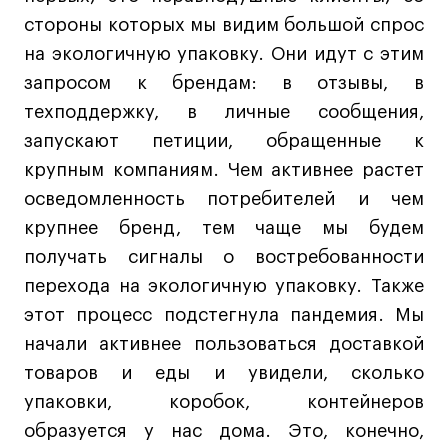
Britanka New Creatives
стороны которых мы видим большой спрос
Fashion Summer
на экологичную упаковку. Они идут с этим
Проект с Microsoft
запросом к брендам: в отзывы, в
техподдержку, в личные сообщения,
запускают петиции, обращенные к
крупным компаниям. Чем активнее растет
Подобрать программу
осведомленность потребителей и чем
крупнее бренд, тем чаще мы будем
Войти в кампус
получать сигналы о востребованности
перехода на экологичную упаковку. Также
Получить сертификат
этот процесс подстегнула пандемия. Мы
начали активнее пользоваться доставкой
товаров и еды и увидели, сколько
упаковки, коробок, контейнеров
образуется у нас дома. Это, конечно,
Дни открытых
Дни открытых
8 495 640 30 92
8 495 640 30 92