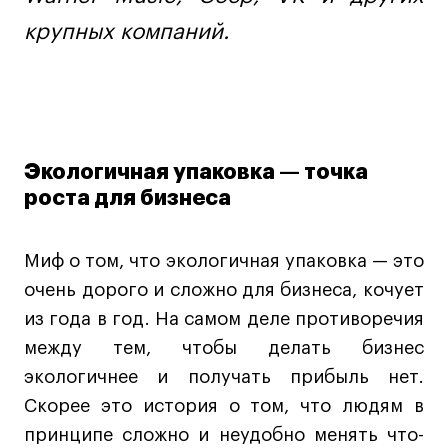
Лайфстайл
крупных компаний.
Навыки предпринимателя и управленца
Онлайн
Маркетинг и генерация лидов
Искусство
Экологичная упаковка — точка
Фотография
роста для бизнеса
Очно + онлайн
Все программы
Миф о том, что экологичная упаковка — это
очень дорого и сложно для бизнеса, кочует
Техникум
из года в год. На самом деле противоречия
Специалист кино- и медиапродакшена
между тем, чтобы делать бизнес
экологичнее и получать прибыль нет.
Графический дизайнер
Скорее это история о том, что людям в
Цифровой маркетолог
принципе сложно и неудобно менять что-
Технолог-конструктор одежды