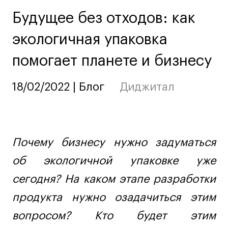
Ювелирный дизайн
Будущее без отходов: как
Сценография
экологичная упаковка
Фотография и видео
Промышленный и предметный дизайн
помогает планете и бизнесу
Дизайн и декорирование интерьера
Бизнес и маркетинг
18/02/2022 | Блог
Диджитал
Подготовительные курсы и творческое
развитие
Среднесрочные
Почему бизнесу нужно задуматься
ИЗО и Керамика
Ландшафтный дизайн
об экологичной упаковке уже
Все программы
сегодня? На каком этапе разработки
продукта нужно озадачиться этим
Онлайн-программы
вопросом? Кто будет этим