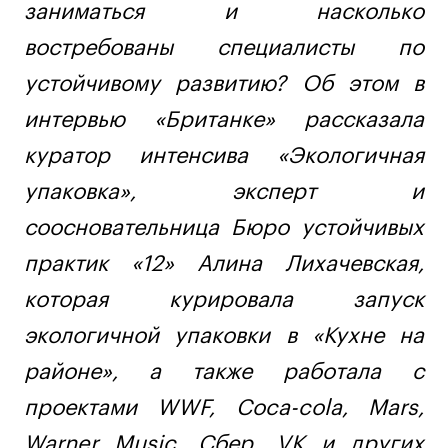
Дизайн интерьера
заниматься и насколько
Дизайн одежды
востребованы специалисты по
Стайлинг
устойчивому развитию? Об этом в
Современная живопись
интервью «Британке» рассказала
UX/UI-дизайн
куратор
интенсива «Экологичная
Маркетинг
Все программы
упаковка»
, эксперт и
соосновательница Бюро устойчивых
Интенсивы
практик «12» Алина Лихачевская,
Мода
которая курировала запуск
Маркетинг
экологичной упаковки в «Кухне на
Контент
районе», а также работала с
Иллюстрация
проектами WWF, Coca-cola, Mars,
Диджитал
Warner Music, Сбер, VK и других
Интерьер