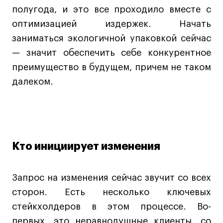
полугода, и это все проходило вместе с
оптимизацией издержек. Начать
Карьера
заниматься экологичной упаковкой сейчас
Ассоциация выпускников
— значит обеспечить себе конкурентное
Центр карьеры
преимущество в будущем, причем не таком
Живые проекты
далеком.
Конкурсы
Участие в выставках
Летние стажировки
Кто инициирует изменения
Проекты студентов
Запрос на изменения сейчас звучит со всех
Работы студентов
сторон. Есть несколько ключевых
«Живые» проекты
стейкхолдеров в этом процессе. Во-
Участие в выставках
первых, это неравнодушные клиенты, со