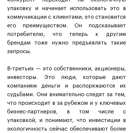
Публичная оферта
упаковку и начинает использовать это в
Условия возврата
коммуникации с клиентами, это становится
Кредит на образование с господдержкой
его преимуществом. Он подсказывает
Лицензия на осуществление образовательной
потребителю, что теперь к другим
деятельности АНО ВО «Универсальный
Университет»
брендам тоже нужно предъявлять такие
Карта сайта
запросы.
В-третьих — это собственники, акционеры,
© 2026 БВШД
инвесторы. Это люди, которые дают
компаниям деньги и распоряжаются их
судьбами. Они внимательно следят за тем,
что происходит в за рубежом и у ключевых
бизнес-партнеров, в том числе с
упаковкой, и понимают, что инвестиции в
экологичность сейчас обеспечивают более