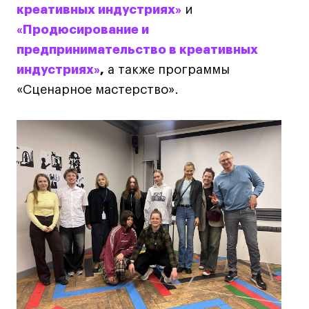
креативных индустриях»
и
Лайфстайл
«Продюсирование и
Навыки предпринимателя и управленца
предпринимательство в креативных
Онлайн
индустриях»
,
а также программы
Маркетинг и генерация лидов
«Сценарное мастерство».
Искусство
Фотография
Очно + онлайн
Все программы
Техникум
Специалист кино- и медиапродакшена
Графический дизайнер
Цифровой маркетолог
Технолог-конструктор одежды