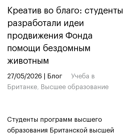
Ювелирный дизайн
Креатив во благо: студенты
Сценография
разработали идеи
Фотография и видео
Промышленный и предметный дизайн
продвижения Фонда
Дизайн и декорирование интерьера
помощи бездомным
Бизнес и маркетинг
животным
Подготовительные курсы и творческое
развитие
Среднесрочные
27/05/2026 | Блог
Учеба в
ИЗО и Керамика
Британке
,
Высшее образование
Ландшафтный дизайн
Все программы
Студенты программ высшего
Онлайн-программы
образования Британской высшей