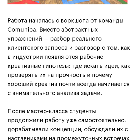
Коммерческий фотограф
Все программы
Работа началась с воркшопа от команды
Comunica. Вместо абстрактных
Для школьников
упражнений — разбор реального
клиентского запроса и разговор о том, как
Интенсивы
в индустрии появляются рабочие
Среднесрочные
креативные гипотезы: где искать идеи, как
Долгосрочные
проверять их на прочность и почему
Все программы
хороший креатив почти всегда начинается
с внимательного анализа задачи.
О школе
После мастер-класса студенты
Новости
продолжили работу уже самостоятельно:
События
дорабатывали концепции, обсуждали их с
Блог
наставниками на промежуточных встречах