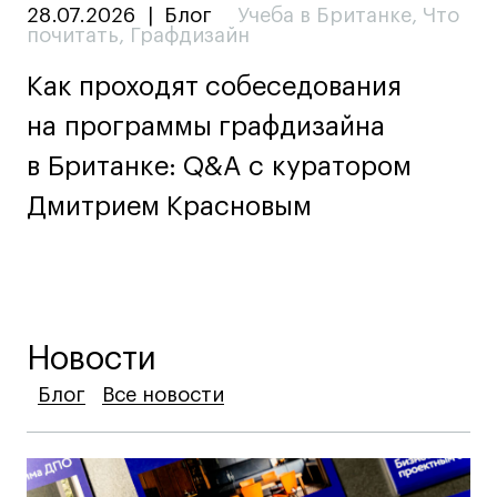
28.07.2026
|
Блог
Учеба в Британке
,
Что
почитать
,
Графдизайн
Как проходят собеседования
на программы графдизайна
в Британке: Q&A c куратором
Дмитрием Красновым
Новости
Блог
Блог
Блог
Все новости
Все новости
Все новости