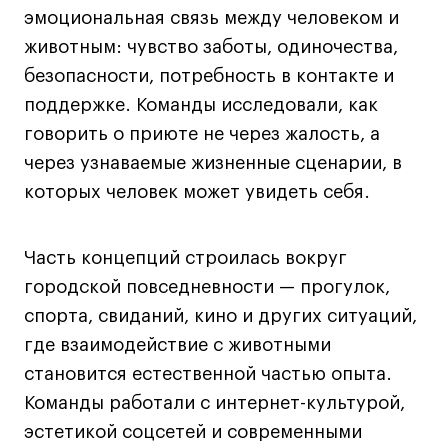
эмоциональная связь между человеком и
животным: чувство заботы, одиночества,
Карьера
безопасности, потребность в контакте и
Ассоциация выпускников
поддержке. Команды исследовали, как
Центр карьеры
говорить о приюте не через жалость, а
Живые проекты
через узнаваемые жизненные сценарии, в
которых человек может увидеть себя.
Конкурсы
Участие в выставках
Летние стажировки
Часть концепций строилась вокруг
городской повседневности — прогулок,
спорта, свиданий, кино и других ситуаций,
Проекты студентов
где взаимодействие с животными
Работы студентов
становится естественной частью опыта.
«Живые» проекты
Команды работали с интернет-культурой,
Участие в выставках
эстетикой соцсетей и современными