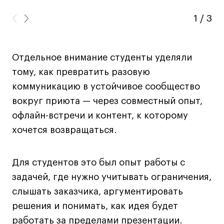
дверей
дверей
info@britishdesign.ru
info@britishdesign.ru
1
/
3
Адрес на карте
Адрес на карте
События
События
Истории успеха
Истории успеха
Отдельное внимание студенты уделяли
Работы студентов
Работы студентов
тому, как превратить разовую
коммуникацию в устойчивое сообщество
вокруг приюта — через совместный опыт,
Universal University
Universal University
офлайн-встречи и контент, к которому
EN
EN
хочется возвращаться.
Для студентов это был опыт работы с
задачей, где нужно учитывать ограничения,
слышать заказчика, аргументировать
решения и понимать, как идея будет
Политика конфиденциальности
работать за пределами презентации.