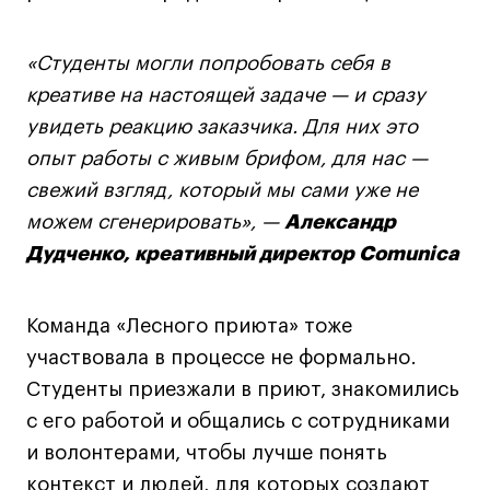
Публичная оферта
Условия возврата
«Студенты могли попробовать себя в
Кредит на образование с господдержкой
креативе на настоящей задаче — и сразу
Лицензия на осуществление образовательной
увидеть реакцию заказчика. Для них это
деятельности АНО ВО «Универсальный
Университет»
опыт работы с живым брифом, для нас —
Карта сайта
свежий взгляд, который мы сами уже не
можем сгенерировать», —
Александр
Дудченко, креативный директор Comunica
© 2026 БВШД
Команда «Лесного приюта» тоже
участвовала в процессе не формально.
Студенты приезжали в приют, знакомились
с его работой и общались с сотрудниками
и волонтерами, чтобы лучше понять
контекст и людей, для которых создают