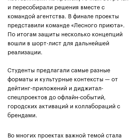
Преподаватели
и пересобирали решения вместе с
Лицензии и аккредитации
командой агентства. В финале проекты
Для прессы
представили команде «Лесного приюта».
Ресурсы
По итогам защиты несколько концепций
Партнеры
вошли в шорт-лист для дальнейшей
Связи с индустрией
реализации.
Вакансии
Контакты
Студенты предлагали самые разные
форматы и культурные контексты — от
Поступающим
дейтинг-приложений и диджитал-
спецпроектов до офлайн-событий,
Условия поступления
городских активаций и коллабораций с
Стоимость обучения
брендами.
Иностранным студентам
График учебного года
Во многих проектах важной темой стала
Вопросы и ответы