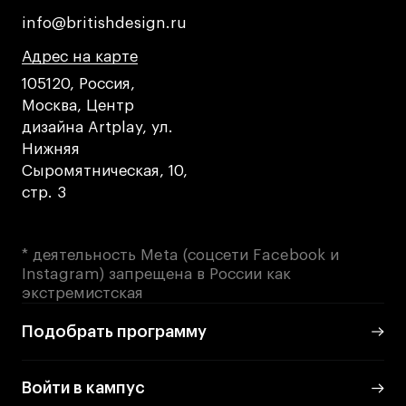
info@britishdesign.ru
info@britishdesign.ru
Адрес на карте
Адрес на карте
Адрес на карте
105120, Россия,
Москва, Центр
дизайна Artplay, ул.
Нижняя
Сыромятническая, 10,
стр. 3
* деятельность Meta (соцсети Facebook и
Instagram) запрещена в России как
экстремистская
Подобрать программу
Войти в кампус