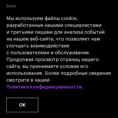
Блог
Преподаватели
Мы используем файлы cookie,
Лицензии и аккредитации
разработанные нашими специалистами
Для прессы
и третьими лицами для анализа событий
Ресурсы
на нашем веб‑сайте, что позволяет нам
Партнеры
улучшать взаимодействие
с пользователями и обслуживание.
Связи с индустрией
Продолжая просмотр страниц нашего
Вакансии
сайта, вы принимаете условия его
Контакты
использования. Более подробные сведения
смотрите в нашей
Политике конфиденциальности.
Политике конфиденциальности.
Поступающим
Условия поступления
OK
Стоимость обучения
Иностранным студентам