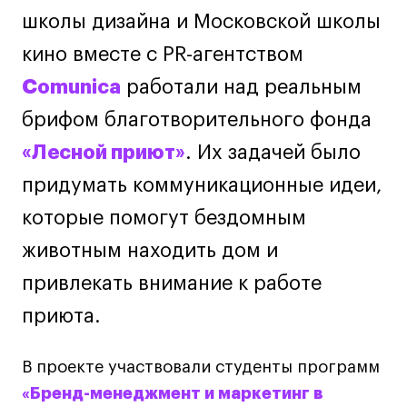
Дизайн интерьера
школы дизайна и Московской школы
Дизайн одежды
кино вместе с PR-агентством
Стайлинг
Comunica
работали над реальным
Современная живопись
UX/UI-дизайн
брифом благотворительного фонда
Маркетинг
«Лесной приют»
. Их задачей было
Все программы
придумать коммуникационные идеи,
которые помогут бездомным
Интенсивы
животным находить дом и
Мода
привлекать внимание к работе
Маркетинг
приюта.
Контент
Иллюстрация
В проекте участвовали студенты программ
Диджитал
«Бренд-менеджмент и маркетинг в
Интерьер