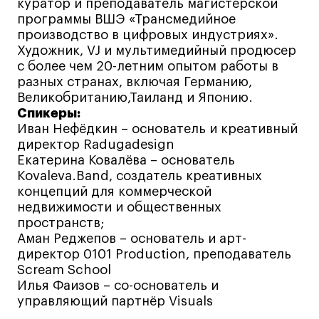
Fashion Summer
куратор и преподаватель магистерской
программы ВШЭ «Трансмедийное
Проект с Microsoft
производство в цифровых индустриях».
Художник, VJ и мультимедийный продюсер
с более чем 20-летним опытом работы в
разных странах, включая Германию,
Великобританию,Таиланд и Японию.
Подобрать программу
Спикеры:
Иван Нефёдкин – основатель и креативный
директор Radugadesign
Войти в кампус
Екатерина Ковалёва – основатель
Kovaleva.Band, создатель креативных
концепций для коммерческой
Получить сертификат
недвижимости и общественных
пространств;
Аман Реджепов – основатель и арт-
директор 0101 Production, преподаватель
Scream School
Илья Фаизов – со-основатель и
Дни открытых
Дни открытых
8 495 640 30 92
8 495 640 30 92
управляющий партнёр Visuals
дверей
дверей
info@britishdesign.ru
info@britishdesign.ru