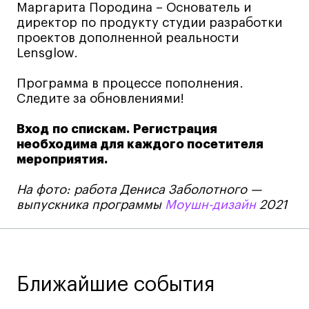
Условия возврата
Маргарита Породина – Основатель и
директор по продукту студии разработки
Кредит на образование с господдержкой
проектов дополненной реальности
Лицензия на осуществление образовательной
Lensglow.
деятельности АНО ВО «Универсальный
Университет»
Программа в процессе пополнения.
Карта сайта
Следите за обновлениями!
Вход по спискам. Регистрация
необходима для каждого посетителя
© 2026 БВШД
мероприятия.
На фото: работа Дениса Заболотного —
выпускника программы
Моушн-дизайн
2021
Ближайшие события