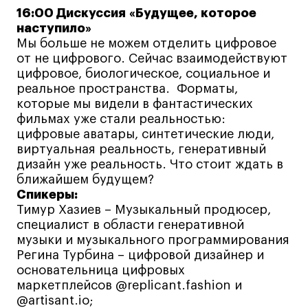
16:00 Дискуссия «Будущее, которое
Адрес на карте
Адрес на карте
События
События
наступило»
Мы больше не можем отделить цифровое
Истории успеха
Истории успеха
от не цифрового. Сейчас взаимодействуют
Работы студентов
Работы студентов
цифровое, биологическое, социальное и
реальное пространства. Форматы,
которые мы видели в фантастических
фильмах уже стали реальностью:
Universal University
Universal University
цифровые аватары, синтетические люди,
EN
EN
виртуальная реальность, генеративный
дизайн уже реальность. Что стоит ждать в
ближайшем будущем?
Спикеры:
Тимур Хазиев – Музыкальный продюсер,
специалист в области генеративной
музыки и музыкального программирования
Регина Турбина – цифровой дизайнер и
основательница цифровых
Политика конфиденциальности
маркетплейсов @replicant.fashion и
Публичная оферта
@artisant.io;