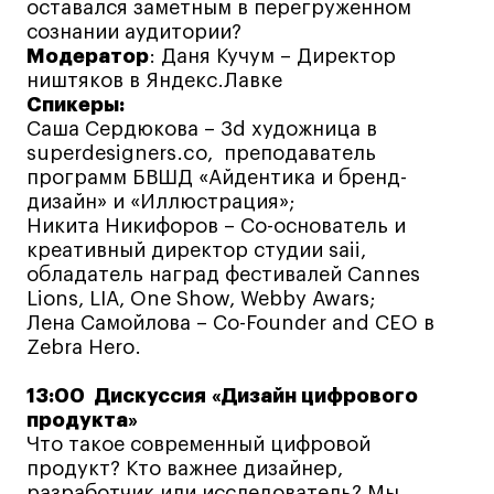
оставался заметным в перегруженном
Все программы
сознании аудитории?
Модератор
: Даня Кучум – Директор
ништяков в Яндекс.Лавке
Для школьников
Спикеры:
Саша Сердюкова – 3d художница в
Интенсивы
superdesigners.co, преподаватель
Среднесрочные
программ БВШД «Айдентика и бренд-
дизайн» и «Иллюстрация»;
Долгосрочные
Никита Никифоров – Со-основатель и
Все программы
креативный директор студии saii,
обладатель наград фестивалей Cannes
Lions, LIA, One Show, Webby Awars;
О школе
Лена Самойлова – Co-Founder and CEO в
Zebra Hero.
Новости
13:00 Дискуссия «Дизайн цифрового
События
продукта»
Блог
Что такое современный цифровой
Преподаватели
продукт? Кто важнее дизайнер,
разработчик или исследователь? Мы