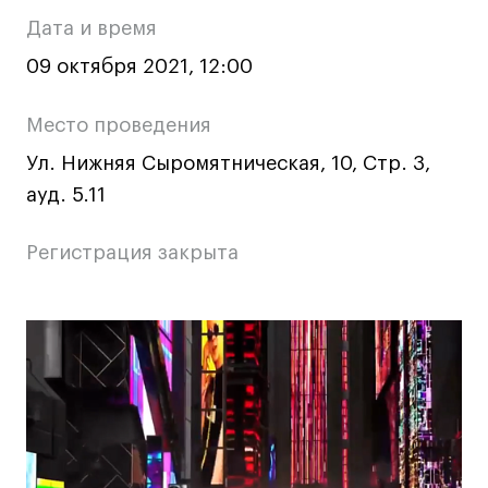
о
Ювелирный дизайн
Дата и время
Сценография
мероприятии
09 октября 2021, 12:00
Фотография и видео
Промышленный и предметный дизайн
Место проведения
Дизайн и декорирование интерьера
Ул. Нижняя Сыромятническая, 10, Стр. 3,
Бизнес и маркетинг
ауд. 5.11
Подготовительные курсы и творческое
развитие
Регистрация закрыта
Среднесрочные
ИЗО и Керамика
Основная
Ландшафтный дизайн
Все программы
информация
о
Онлайн-программы
мероприятии