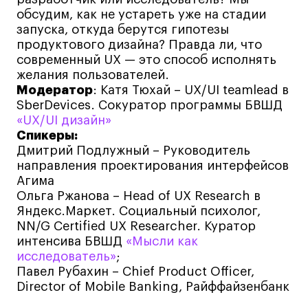
Лицензии и аккредитации
обсудим, как не устареть уже на стадии
Для прессы
запуска, откуда берутся гипотезы
Ресурсы
продуктового дизайна? Правда ли, что
современный UX — это способ исполнять
Партнеры
желания пользователей.
Связи с индустрией
Модератор
: Катя Тюхай – UX/UI teamlead в
Вакансии
SberDevices. Сокуратор программы БВШД
«UX/UI дизайн»
Контакты
Спикеры:
Дмитрий Подлужный – Руководитель
направления проектирования интерфейсов
Поступающим
Агима
Ольга Ржанова – Head of UX Research в
Условия поступления
Яндекс.Маркет. Социальный психолог,
Стоимость обучения
NN/G Certified UX Researcher. Куратор
интенсива БВШД
«Мысли как
Иностранным студентам
исследователь»
;
График учебного года
Павел Рубахин – Chief Product Officer,
Вопросы и ответы
Director of Mobile Banking, Райффайзенбанк