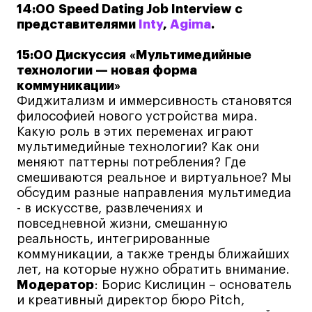
14:00 Speed Dating Job Interview c
Карьера
представителями
Inty
,
Agima
.
Ассоциация выпускников
15:00 Дискуссия «Мультимедийные
технологии — новая форма
Центр карьеры
коммуникации»
Живые проекты
Фиджитализм и иммерсивность становятся
Конкурсы
философией нового устройства мира.
Какую роль в этих переменах играют
Участие в выставках
мультимедийные технологии? Как они
Летние стажировки
меняют паттерны потребления? Где
смешиваются реальное и виртуальное? Мы
обсудим разные направления мультимедиа
Проекты студентов
- в искусстве, развлечениях и
повседневной жизни, смешанную
Работы студентов
реальность, интегрированные
«Живые» проекты
коммуникации, а также тренды ближайших
лет, на которые нужно обратить внимание.
Участие в выставках
Модератор
: Борис Кислицин – основатель
Britanka New Creatives
и креативный директор бюро Pitch,