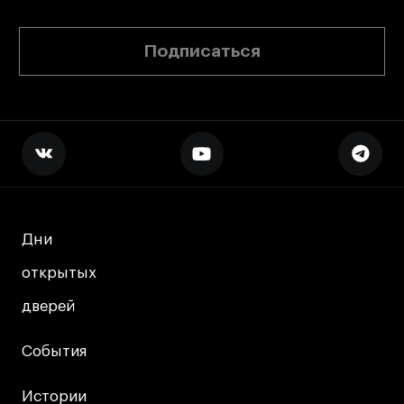
Подписаться
Дни
Дни
открытых
открытых
дверей
дверей
События
События
Истории
Истории