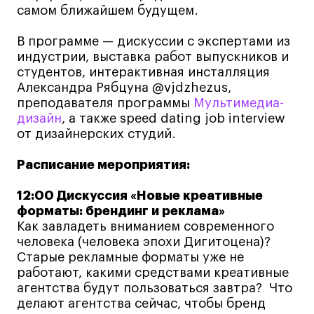
самом ближайшем будущем.
Навыки предпринимателя и управленца
Онлайн
В программе — дискуссии с экспертами из
индустрии, выставка работ выпускников и
Маркетинг и генерация лидов
студентов, интерактивная инсталляция
Искусство
Александра Рябцуна @vjdzhezus,
преподавателя программы
Мультимедиа-
Фотография
дизайн
, а также speed dating job interview
Очно + онлайн
от дизайнерских студий.
Все программы
Расписание мероприятия:
Техникум
12:00 Дискуссия «Новые креативные
форматы: брендинг и реклама»
Специалист кино- и медиапродакшена
Как завладеть вниманием современного
человека (человека эпохи Дигитоцена)?
Графический дизайнер
Старые рекламные форматы уже не
Цифровой маркетолог
работают, какими средствами креативные
Технолог-конструктор одежды
агентства будут пользоваться завтра? Что
делают агентства сейчас, чтобы бренд
Коммерческий фотограф