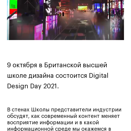
Дизайн интерьера
Дизайн одежды
Стайлинг
Современная живопись
UX/UI-дизайн
Маркетинг
Все программы
9 октября в Британской высшей
Интенсивы
школе дизайна состоится Digital
Design Day 2021.
Мода
Маркетинг
Контент
В стенах Школы представители индустрии
Иллюстрация
обсудят, как современный контент меняет
Интерьер
восприятие информации и в какой
информационной среде мы окажемся в
Лайфстайл