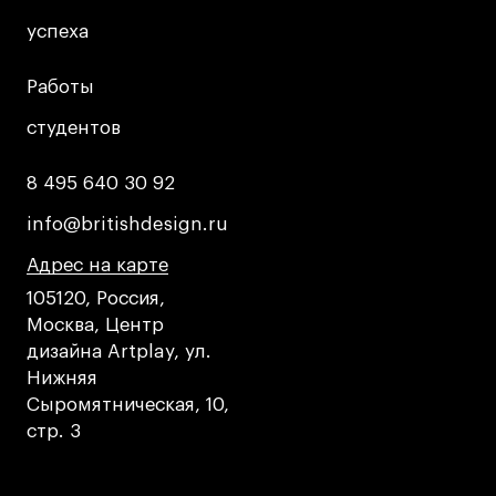
успеха
успеха
Работы
Работы
студентов
студентов
8 495 640 30 92
8 495 640 30 92
info@britishdesign.ru
info@britishdesign.ru
Адрес на карте
Адрес на карте
Адрес на карте
105120, Россия,
Москва, Центр
дизайна Artplay, ул.
Нижняя
Сыромятническая, 10,
стр. 3