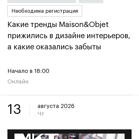
Необходима регистрация
Какие тренды Maison&Objet
Какие тренды Maison&Objet
прижились в дизайне интерьеров,
прижились в дизайне интерьеров,
а какие оказались забыты
а какие оказались забыты
Начало в 18:00
Онлайн
13
августа 2026
Чт