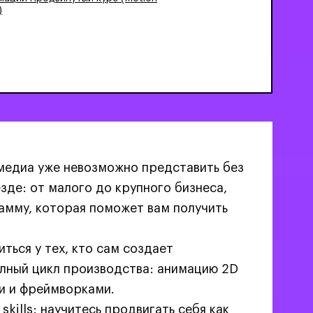
)
Карта профессий
медиа уже невозможно представить без
зде: от малого до крупного бизнеса,
амму, которая поможет вам получить
ться у тех, кто сам создает
олный цикл производства: анимацию 2D
ми и фреймворками.
skills: научитесь продвигать себя как