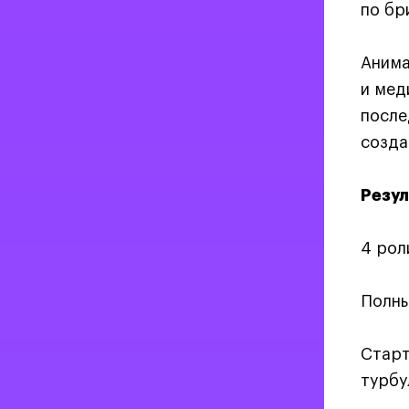
по бр
Анима
и мед
после
созда
Резул
4 рол
Полны
Старт
турбу