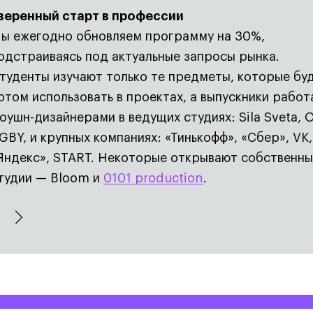
веренный старт в профессии
ы ежегодно обновляем программу на 30%,
одстраиваясь под актуальные запросы рынка.
туденты изучают только те предметы, которые бу
отом использовать в проектах, а выпускники рабо
оушн-дизайнерами в ведущих студиях: Sila Sveta, 
GBY, и крупных компаниях: «Тинькофф», «Сбер», VK,
Яндекс», START. Некоторые открывают собственн
тудии — Bloom и
0101 production
0101 production
0101 production
.