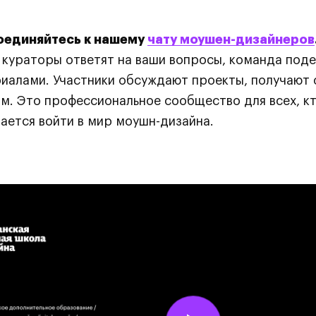
оединяйтесь к нашему
чату моушен-дизайнеров
чату моушен-дизайнеров
чату моушен-дизайнеров
 кураторы ответят на ваши вопросы, команда поде
иалами. Участники обсуждают проекты, получают 
м. Это профессиональное сообщество для всех, кт
ается войти в мир моушн-дизайна.