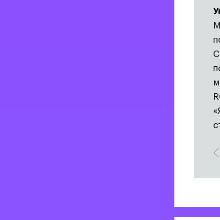
У
М
п
С
п
м
R
«
с