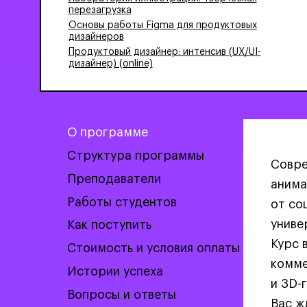
перезагрузка
Основы работы Figma для продуктовых
дизайнеров
Продуктовый дизайнер: интенсив (UX/UI-
дизайнер) (online)
О программе
Структура программы
Совре
Преподаватели
анима
Работы студентов
от со
униве
Как поступить
Курс 
Стоимость и условия оплаты
комме
Истории успеха
и 3D-
Вопросы и ответы
Вас ж