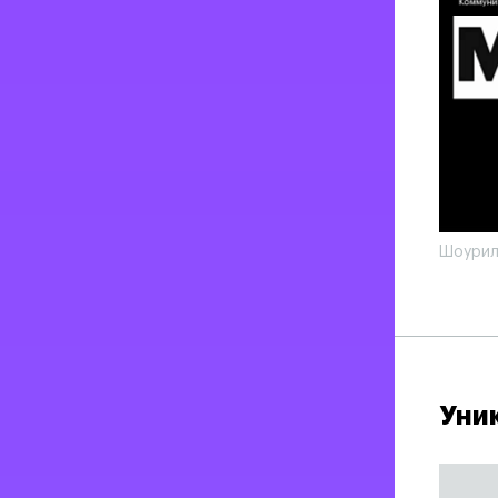
Шоурил
Уни