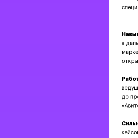
специ
Навы
в дал
марке
откры
Работ
ведущ
до пр
«Авит
Силь
кейсо