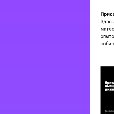
Прис
Здесь
матер
опыто
собир