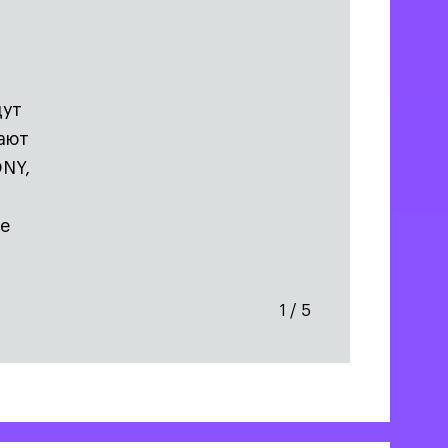
дут
тают
ONY,
ые
1
/
5