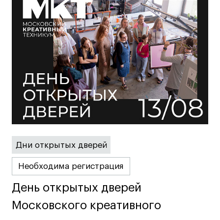
Публичная оферта
Условия возврата
Кредит на образование с господдержкой
Лицензия на осуществление образовательной
деятельности АНО ВО «Универсальный
Университет»
Карта сайта
© 2026 БВШД
Дни открытых дверей
Необходима регистрация
День открытых дверей
День открытых дверей
Московского креативного
Московского креативного