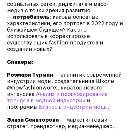
Преподаватели
социальных сетей, диджитала и масс-
Лицензии и аккредитации
медиа с точки зрения развития.
—
потребитель
: каковы основные
Для прессы
характеристики, его портрет в 2022 году и
Ресурсы
ближайшем будущем? Как это
Партнеры
использовать в корректировке
существующих fashion-продуктов и
Связи с индустрией
создании новых?
Вакансии
Контакты
Спикеры:
Розмари Турман
— аналитик современной
индустрии моды, создательница Школы
Поступающим
@howfashionworks, куратор нового
Условия поступления
интенсива
Анализ и прогнозирование
трендов в модной индустрии
и
Стоимость обучения
программы
Бизнес в индустрии моды
;
Иностранным студентам
Элиза Сенаторова
— маркетинговый
График учебного года
стратег, трендвотчер, медиа-менеджер,
Вопросы и ответы