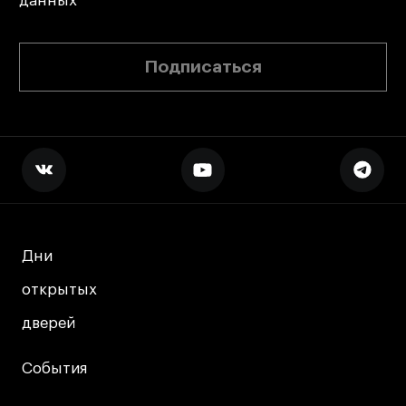
данных
Подписаться
Дни
Дни
открытых
открытых
дверей
дверей
События
События