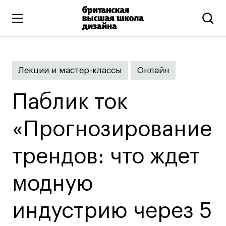
Высшее образование
Лекции и мастер-классы
Онлайн
Искусство и дизайн
Подготовительные курсы
Паблик ток
Бизнес и маркетинг
Все программы
«Прогнозирование
трендов: что ждет
Дополнительное образование
Коммуникационный и цифровой дизайн
модную
Иллюстрация
индустрию через 5
Современное искусство
Мода и стиль