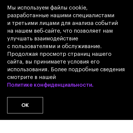
Кредит на образование с господдержкой
Мы используем файлы cookie,
Лицензия на осуществление образовательной
разработанные нашими специалистами
деятельности АНО ВО «Универсальный
и третьими лицами для анализа событий
Университет»
на нашем веб‑сайте, что позволяет нам
Карта сайта
улучшать взаимодействие
с пользователями и обслуживание.
Дизайн
Продолжая просмотр страниц нашего
Разработка
Cetera
сайта, вы принимаете условия его
использования. Более подробные сведения
© 2026 БВШД
смотрите в нашей
Политике конфиденциальности.
Политике конфиденциальности.
OK
www.u.university