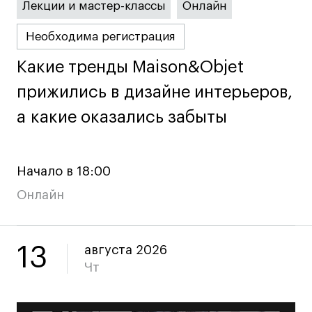
Лекции и мастер-классы
Онлайн
дверей
дверей
info@britishdesign.ru
info@britishdesign.ru
Необходима регистрация
Адрес на карте
Адрес на карте
События
События
Какие тренды Maison&Objet
Какие тренды Maison&Objet
Истории успеха
Истории успеха
прижились в дизайне интерьеров,
прижились в дизайне интерьеров,
Работы студентов
Работы студентов
а какие оказались забыты
а какие оказались забыты
Universal University
Universal University
EN
EN
Начало в 18:00
Онлайн
13
августа 2026
Чт
Политика конфиденциальности