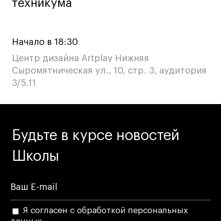
техникума
техникума
Начало в 18:30
Центр дизайна Artplay Нижняя
Сыромятническая ул., 10, стр. 3, аудитория
3/5.11
Будьте в курсе новостей
Школы
Я согласен с обработкой персональных