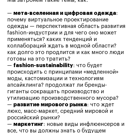
Коммерческий фотограф
—
мета-вселенная и цифровая одежда
:
Все программы
почему виртуальное проектирование
одежды — перспективная область развития
fashion-индустрии и для чего оно может
Для школьников
применяться? каких тенденций и
коллабораций ждать в модной области?
Интенсивы
как долго это продлится и как много люди
Среднесрочные
готовы на это тратить?
Долгосрочные
—
fashion-sustainability
: что будет
происходить с принципами «медленной»
Все программы
моды, кастомизации и технологиям
апсайклинга? продолжат ли бренды-
гиганты сокращать производство и
О школе
утилизацию производственного мусора?
—
развитие мирового рынка
: что ждет
Новости
люкс, масс-маркет, средний мировой и
События
российский рынки?
—
маркетинг
: новые виды инфлюенсеров и
Блог
все, что вы должны знать о будущем