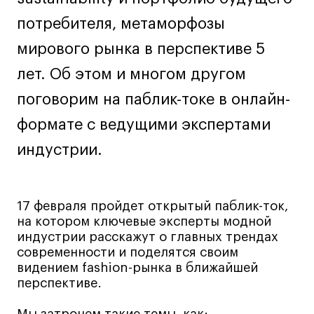
Лайфстайл
потребителя, метаморфозы
Навыки предпринимателя и управленца
мирового рынка в перспективе 5
Онлайн
лет. Об этом и многом другом
Маркетинг и генерация лидов
поговорим на паблик-токе в онлайн-
Искусство
формате с ведущими экспертами
Фотография
Очно + онлайн
индустрии.
Все программы
17 февраля пройдет открытый паблик-ток,
Техникум
на котором ключевые эксперты модной
индустрии расскажут о главных трендах
Специалист кино- и медиапродакшена
современности и поделятся своим
Графический дизайнер
видением fashion-рынка в ближайшей
перспективе.
Цифровой маркетолог
Технолог-конструктор одежды
Мы затронем такие темы, как: