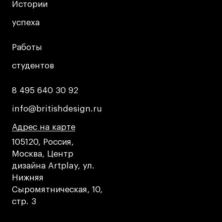
Истории
Истории
успеха
успеха
Работы
Работы
студентов
студентов
8 495 640 30 92
8 495 640 30 92
info@britishdesign.ru
info@britishdesign.ru
Адрес на карте
Адрес на карте
Адрес на карте
105120, Россия,
Москва, Центр
дизайна Artplay, ул.
Нижняя
Сыромятническая, 10,
стр. 3