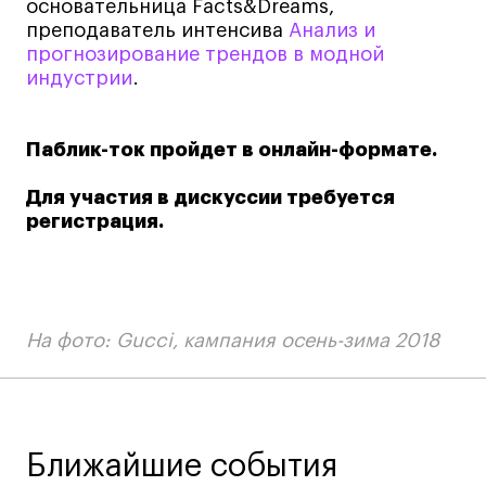
основательница Facts&Dreams,
преподаватель интенсива
Анализ и
прогнозирование трендов в модной
Карьера
индустрии
.
Ассоциация выпускников
Центр карьеры
Паблик-ток пройдет в онлайн-формате.
Живые проекты
Для участия в дискуссии требуется
Конкурсы
регистрация.
Участие в выставках
Летние стажировки
На фото: Gucci, кампания осень-зима 2018
Проекты студентов
Работы студентов
«Живые» проекты
Участие в выставках
Ближайшие события