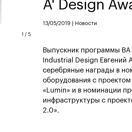
A' Design Aw
дизайн
Дизайн и декорирование
интерьера
Бизнес и маркетинг
13/05/2019 | Новости
Подготовительные курсы и
творческое развитие
1
/
5
Среднесрочные
ИЗО и Керамика
Выпускник программы BA 
Ландшафтный дизайн
Industrial Design Евгений
кум
кум
Для школьников
Для школьников
серебряные награды в но
лист кино- и
Интенсивы
оборудования с проектом
продакшена
Среднесрочные
«Lumin» и в номинации п
ческий дизайнер
Долгосрочные
вой маркетолог
инфраструктуры с проект
лог-конструктор
ы
2.0».
рческий фотограф