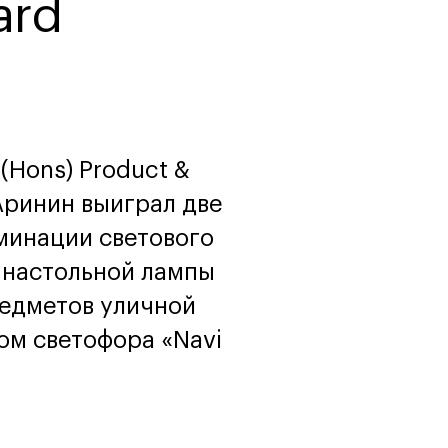
ard
программы
и управленца
Онлайн
Маркетинг и
генерация лидов
Искусство
Фотография
Очно + онлайн
(Hons) Product &
 Аринин выиграл две
минации светового
 настольной лампы
редметов уличной
ом светофора «Navi
Дни открытых дверей