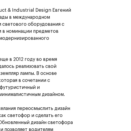
t & Industrial Design Евгений
Карта профессий
рады в международном
и светового оборудования с
и в номинации предметов
 модернизированного
еще в 2012 году во время
удалось реализовать свой
земпляр лампы. В основе
оторая в сочетании с
 футуристичный и
минималистичным дизайном.
 желания переосмыслить дизайн
как светофор и сделать его
Обновленный дизайн светофора
 и позволяет водителям