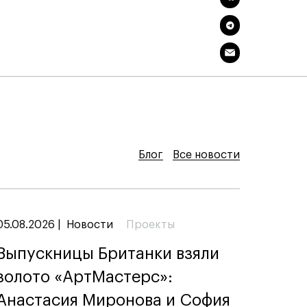
Блог
Блог
Блог
Все новости
Все новости
Все новости
05.08.2026
|
Новости
Проекты
Выпускницы Британки взяли
золото «АртМастерс»:
Анастасия Миронова и София