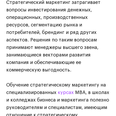
Дизайн интерьера
Стратегический маркетинг затрагивает
Дизайн одежды
вопросы инвестирования денежных,
Стайлинг
операционных, производственных
Современная живопись
ресурсов, сегментацию рынка и
UX/UI-дизайн
потребителей, брендинг и ряд других
аспектов. Решения по таким вопросам
Маркетинг
принимают менеджеры высшего звена,
Все программы
занимающиеся векторами развития
компания и обеспечивающие ее
Интенсивы
коммерческую выгодность.
Мода
Маркетинг
Обучение стратегическому маркетингу на
Контент
специализированных
курсах
MBA, в школах
Иллюстрация
и колледжах бизнеса и маркетинга полезно
руководителям и специалистам, имеющим
Диджитал
отношение к стратегическому
Интерьер