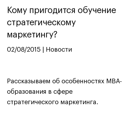
Ювелирный дизайн
Кому пригодится обучение
Сценография
стратегическому
Фотография и видео
Промышленный и предметный дизайн
маркетингу?
Дизайн и декорирование интерьера
Бизнес и маркетинг
02/08/2015 | Новости
Подготовительные курсы и творческое
развитие
Среднесрочные
Рассказываем об особенностях MBA-
ИЗО и Керамика
Ландшафтный дизайн
образования в сфере
Все программы
стратегического маркетинга.
Онлайн-программы