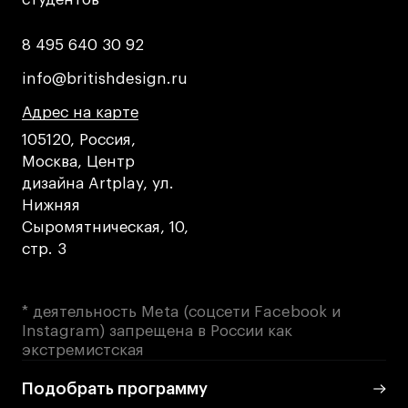
8 495 640 30 92
8 495 640 30 92
info@britishdesign.ru
info@britishdesign.ru
Адрес на карте
Адрес на карте
Адрес на карте
105120, Россия,
Москва, Центр
дизайна Artplay, ул.
Нижняя
Сыромятническая, 10,
стр. 3
* деятельность Meta (соцсети Facebook и
Instagram) запрещена в России как
экстремистская
Подобрать программу