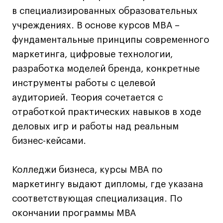
Преподаватели
в специализированных образовательных
Лицензии и аккредитации
учреждениях. В основе курсов MBA –
Для прессы
фундаментальные принципы современного
Ресурсы
маркетинга, цифровые технологии,
Партнеры
разработка моделей бренда, конкретные
Связи с индустрией
инструменты работы с целевой
Вакансии
аудиторией. Теория сочетается с
Контакты
отработкой практических навыков в ходе
деловых игр и работы над реальным
Поступающим
бизнес-кейсами.
Условия поступления
Колледжи бизнеса, курсы МВА по
Стоимость обучения
маркетингу выдают дипломы, где указана
Иностранным студентам
соответствующая специализация. По
График учебного года
окончании программы МВА
Вопросы и ответы