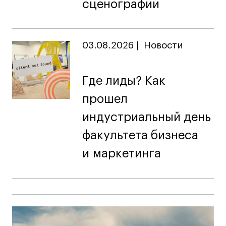
сценографии
Публичная оферта
Условия возврата
Кредит на образование с господдержкой
03.08.2026
|
Новости
Лицензия на осуществление образовательной
деятельности АНО ВО «Универсальный
Университет»
Где лиды? Как
Карта сайта
прошел
индустриальный день
© 2026 БВШД
факультета бизнеса
и маркетинга