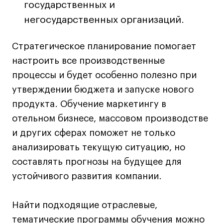
государственных и
Коммерческий фотограф
негосударственных организаций.
Все программы
Стратегическое планирование помогает
Для школьников
настроить все производственные
процессы и будет особенно полезно при
Интенсивы
утверждении бюджета и запуске нового
Среднесрочные
продукта. Обучение маркетингу в
Долгосрочные
отельном бизнесе, массовом производстве
Все программы
и других сферах поможет не только
анализировать текущую ситуацию, но
О школе
составлять прогнозы на будущее для
устойчивого развития компании.
Новости
События
Найти подходящие отраслевые,
Блог
тематические программы обучения можно