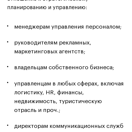
планированию и управлению:
Лайфстайл
Навыки предпринимателя и управленца
Онлайн
менеджерам управления персоналом;
Маркетинг и генерация лидов
руководителям рекламных,
Искусство
маркетинговых агентств;
Фотография
Очно + онлайн
владельцам собственного бизнеса;
Все программы
управленцам в любых сферах, включая
Техникум
логистику, HR, финансы,
недвижимость, туристическую
Специалист кино- и медиапродакшена
отрасль и проч.;
Графический дизайнер
Цифровой маркетолог
директорам коммуникационных служб
Технолог-конструктор одежды