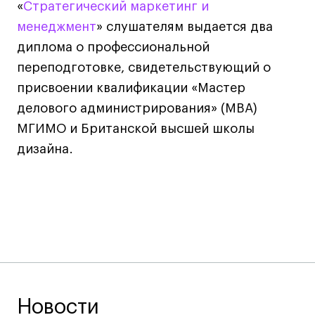
«
Стратегический маркетинг и
менеджмент
» слушателям выдается два
Карьера
диплома о профессиональной
переподготовке, свидетельствующий о
Ассоциация выпускников
присвоении квалификации «Мастер
Центр карьеры
делового администрирования» (MBA)
Живые проекты
МГИМО и Британской высшей школы
Конкурсы
дизайна.
Участие в выставках
Летние стажировки
Проекты студентов
Работы студентов
«Живые» проекты
Участие в выставках
Новости