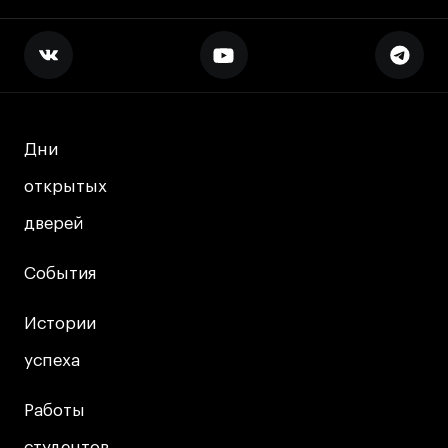
Дни
Дни
открытых
открытых
дверей
дверей
События
События
Истории
Истории
успеха
успеха
Работы
Работы
студентов
студентов