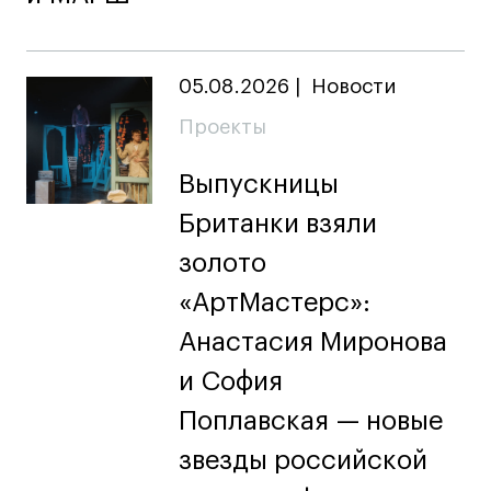
дверей
дверей
info@britishdesign.ru
info@britishdesign.ru
Адрес на карте
Адрес на карте
События
События
05.08.2026
|
Новости
Истории успеха
Истории успеха
Проекты
Работы студентов
Работы студентов
Выпускницы
Британки взяли
Universal University
Universal University
EN
EN
золото
«АртМастерс»:
Анастасия Миронова
и София
Поплавская — новые
звезды российской
Политика конфиденциальности