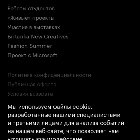
Работы студентов
«Живые» проекты
Участие в выставках
Britanka New Creatives
Fashion Summer
Проект с Microsoft
Политика конфиденциальности
Публичная оферта
Условия возврата
Кредит на образование с господдержкой
Мы используем файлы cookie,
Лицензия на осуществление образовательной
разработанные нашими специалистами
деятельности АНО ВО «Универсальный
и третьими лицами для анализа событий
Университет»
на нашем веб‑сайте, что позволяет нам
Карта сайта
улучшать взаимодействие