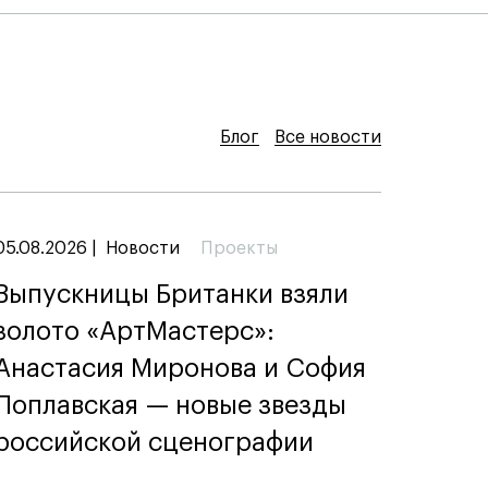
Блог
Блог
Блог
Все новости
Все новости
Все новости
05.08.2026
|
Новости
Проекты
Выпускницы Британки взяли
золото «АртМастерс»:
Анастасия Миронова и София
Поплавская — новые звезды
российской сценографии