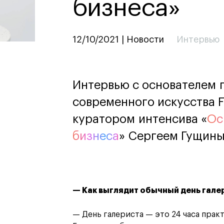
бизнеса»
дизайн
Дизайн и декорирование
интерьера
Бизнес и маркетинг
12/10/2021 | Новости
Интервью
Подготовительные курсы и
творческое развитие
Среднесрочные
ИЗО и Керамика
Интервью с основателем 
Ландшафтный дизайн
современного искусства 
кум
кум
Для школьников
Для школьников
куратором интенсива «
Ос
лист кино- и
Интенсивы
бизнеса
» Сергеем Гущины
продакшена
Среднесрочные
ческий дизайнер
Долгосрочные
вой маркетолог
лог-конструктор
ы
— Как выглядит обычный день гале
рческий фотограф
— День галериста — это 24 часа прак