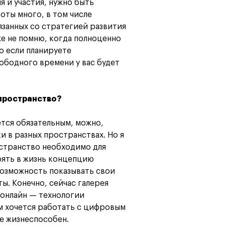
я и участия, нужно быть
оты много, в том числе
Карта профессий
язанных со стратегией развития
же не помню, когда полноценно
то если планируете
вободного времени у вас будет
 пространство?
ется обязательным, можно,
 в разных пространствах. Но я
странство необходимо для
рять в жизнь концепцию
возможность показывать свои
ы. Конечно, сейчас галерея
онлайн — технологии
м хочется работать с цифровым
не жизнеспособен.