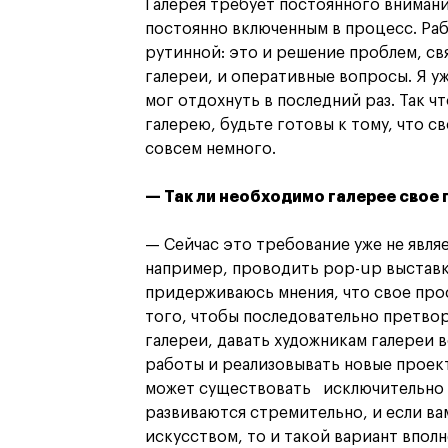
Галерея требует постоянного внимани
постоянно включенным в процесс. Раб
рутинной: это и решение проблем, св
галереи, и оперативные вопросы. Я у
мог отдохнуть в последний раз. Так ч
галерею, будьте готовы к тому, что с
совсем немного.
— Так ли необходимо галерее свое
— Сейчас это требование уже не явля
например, проводить pop-up выставки
придерживаюсь мнения, что свое про
того, чтобы последовательно претво
галереи, давать художникам галереи 
работы и реализовывать новые проект
может существовать исключительно 
развиваются стремительно, и если ва
искусством, то и такой вариант впол