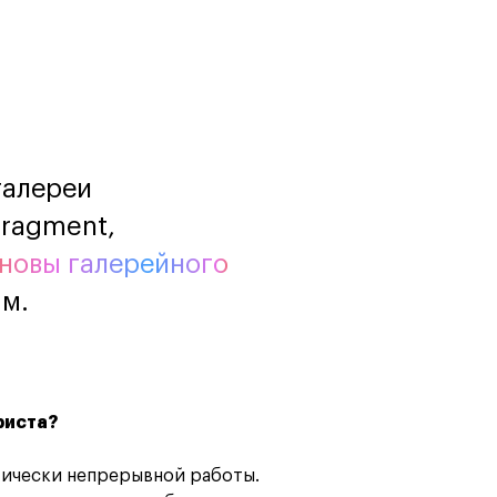
программы
Онлайн
Маркетинг и
генерация лидов
Искусство
Фотография
Очно + онлайн
галереи
Fragment,
новы галерейного
м.
риста?
тически непрерывной работы.
Дни открытых дверей