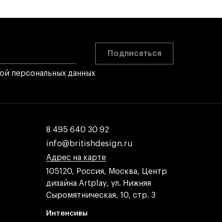
Подписаться
кой персональных данных
8 495 640 30 92
8 495 640 30 92
info@britishdesign.ru
info@britishdesign.ru
Адрес на карте
Адрес на карте
Адрес на карте
105120, Россия, Москва, Центр
дизайна Artplay, ул. Нижняя
Сыромятническая, 10, стр. 3
Интенсивы