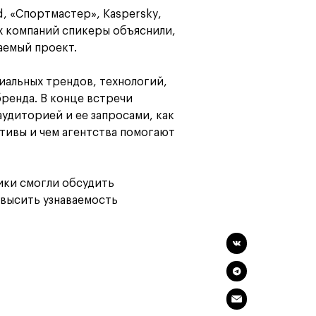
d, «Спортмастер», Kaspersky,
их компаний спикеры объяснили,
Карта профессий
аемый проект.
иальных трендов, технологий,
ренда. В конце встречи
аудиторией и ее запросами, как
тивы и чем агентства помогают
ики смогли обсудить
овысить узнаваемость