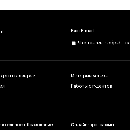
лы
Я согласен с обработ
ткрытых дверей
ткрытых дверей
Истории успеха
Истории успеха
ия
ия
Работы студентов
Работы студентов
нительное образование
Онлайн-программы