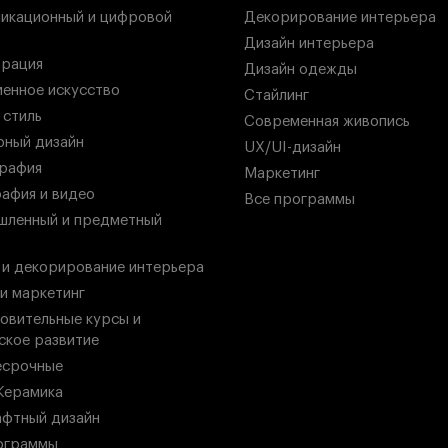
икационный и цифровой
Декорирование интерьера
Дизайн интерьера
рация
Дизайн одежды
енное искусство
Стайлинг
 стиль
Современная живопись
ный дизайн
UX/UI-дизайн
рафия
Маркетинг
афия и видео
Все программы
ленный и предметный
 и декорирование интерьера
 и маркетинг
овительные курсы и
ское развитие
есрочные
Керамика
фтный дизайн
ограммы