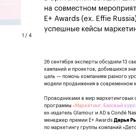
дизайн
на совместном мероприят
Дизайн и декорирование
интерьера
E+ Awards (ex. Effie Russ
Бизнес и маркетинг
успешные кейсы маркетин
Подготовительные курсы и
творческое развитие
1
/
4
Среднесрочные
ИЗО и Керамика
Ландшафтный дизайн
26 сентября эксперты обсудили 13 с
кум
кум
Для школьников
Для школьников
кампаний и проектов, добившихся зна
цель — помочь компаниям разного ур
лист кино- и
Интенсивы
модели продвижения в современном к
продакшена
Среднесрочные
ческий дизайнер
Долгосрочные
Проводниками в мир маркетинговых с
вой маркетолог
программы
«Маркетинг. Базовый курс
лог-конструктор
ы
ex-издатель Glamour и AD в Condé Na
рческий фотограф
менеджер премии E+ Awards
Дарья Р
по маркетингу группы компаний «Дет