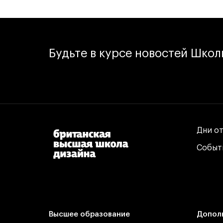
Будьте в курсе новостей Шко
Дни о
Дни о
Событ
Событ
Высшее образование
Допол