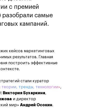
Маркетинг
Онлайн
ии с премией
Все онлайн-
Маркетинг и
программы
генерация лидов
ia) разобрали самые
Искусство
говых кампаний.
Фотография
Очно + онлайн
вежих кейсов маркетинговых
чимых результатов. Главная
овня построить эффективные
онтексте.
тратегий стали куратор
: теории, тренды, технологии»
,
st
Виктория Бухаркина
,
ыжова
и директор
ский мир»
Андрей Осокин
.
Дни открытых дверей