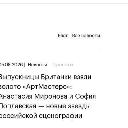
Блог
Блог
Блог
Все новости
Все новости
Все новости
05.08.2026
|
Новости
Проекты
Выпускницы Британки взяли
золото «АртМастерс»:
Анастасия Миронова и София
Поплавская — новые звезды
российской сценографии