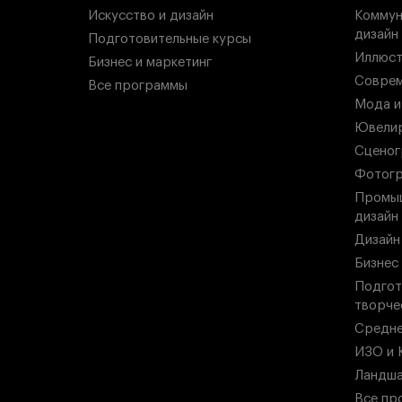
Искусство и дизайн
Коммун
дизайн
Подготовительные курсы
Иллюст
Бизнес и маркетинг
Соврем
Все программы
Мода и
Ювелир
Сценог
Фотогр
Промыш
дизайн
Дизайн
Бизнес
Подгот
творче
Средн
ИЗО и 
Ландша
Все пр