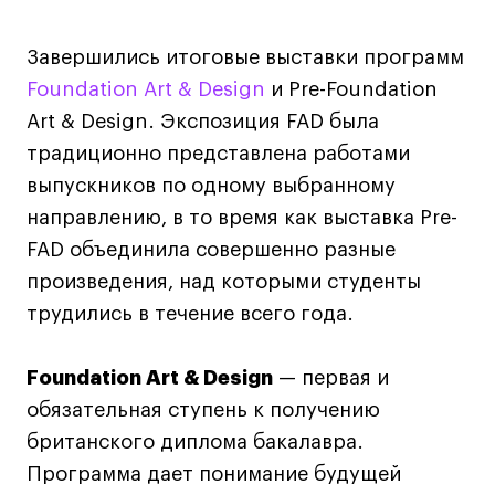
Дизайн интерьера
Дизайн одежды
Завершились итоговые выставки программ
Стайлинг
Foundation Art & Design
и Pre-Foundation
Современная живопись
Art & Design. Экспозиция FAD была
UX/UI-дизайн
традиционно представлена работами
Маркетинг
выпускников по одному выбранному
Все программы
направлению, в то время как выставка Pre-
FAD объединила совершенно разные
Интенсивы
произведения, над которыми студенты
трудились в течение всего года.
Мода
Маркетинг
Foundation Art & Design
— первая и
Контент
обязательная ступень к получению
Иллюстрация
британского диплома бакалавра.
Интерьер
Программа дает понимание будущей
Лайфстайл