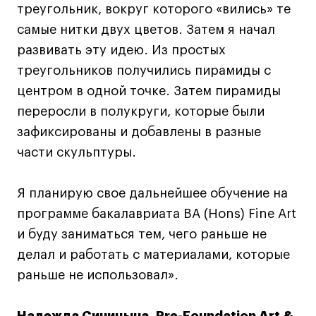
Лицензии и аккредитации
треугольник, вокруг которого «вились» те
Для прессы
самые нитки двух цветов. Затем я начал
Ресурсы
развивать эту идею. Из простых
Партнеры
треугольников получились пирамиды с
Связи с индустрией
центром в одной точке. Затем пирамиды
Вакансии
переросли в полукруги, которые были
Контакты
зафиксированы и добавлены в разные
части скульптуры.
Поступающим
Я планирую свое дальнейшее обучение на
Условия поступления
программе бакалавриата BA (Hons) Fine Art
Стоимость обучения
и буду заниматься тем, чего раньше не
Иностранным студентам
делал и работать с материалами, которые
График учебного года
раньше не использовал».
Вопросы и ответы