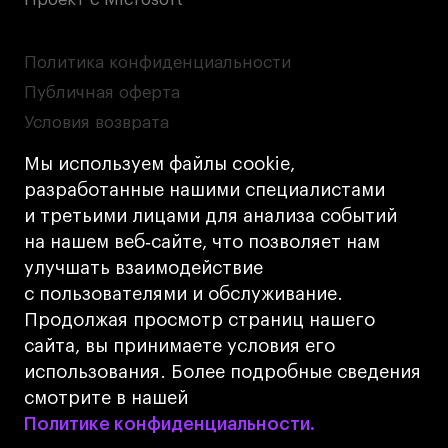
Политика конфиденциальности
Публичная оферта
Условия возврата
Кредит на образование с господдержкой
Мы используем файлы cookie,
Лицензия на осуществление образовательной
разработанные нашими специалистами
деятельности АНО ВО «Универсальный
и третьими лицами для анализа событий
Университет»
на нашем веб‑сайте, что позволяет нам
Карта сайта
улучшать взаимодействие
с пользователями и обслуживание.
Дизайн
Продолжая просмотр страниц нашего
Разработка
Cetera
сайта, вы принимаете условия его
использования. Более подробные сведения
© 2026 БВШД
смотрите в нашей
Политике конфиденциальности.
Политике конфиденциальности.