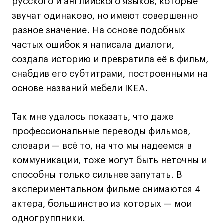
русского и английского языков, которые
Адрес на карте
Адрес на карте
События
События
звучат одинаково, но имеют совершенно
разное значение. На основе подобных
Истории успеха
Истории успеха
частых ошибок я написала диалоги,
Работы студентов
Работы студентов
создала историю и превратила её в фильм,
снабдив его субтитрами, построенными на
Universal University
Universal University
основе названий мебели IKEA.
EN
EN
Так мне удалось показать, что даже
профессиональные переводы фильмов,
словари — всё то, на что мы надеемся в
коммуникации, тоже могут быть неточны и
способны только сильнее запутать. В
экспериментальном фильме снимаются 4
Политика конфиденциальности
актера, большинство из которых — мои
Публичная оферта
одногруппники.