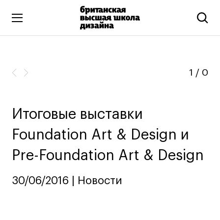
Высшее образование
Искусство и дизайн
1
/
0
Подготовительные курсы
Бизнес и маркетинг
Итоговые выставки
Все программы
Foundation Art & Design и
Дополнительное образование
Pre-Foundation Art & Design
Коммуникационный и цифровой дизайн
30/06/2016 | Новости
Иллюстрация
Современное искусство
Мода и стиль