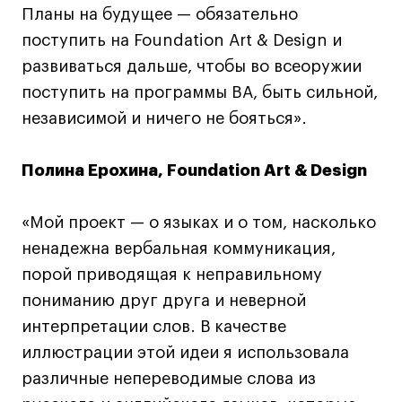
Fashion Summer
Планы на будущее — обязательно
Проект с Microsoft
поступить на Foundation Art & Design и
развиваться дальше, чтобы во всеоружии
поступить на программы BA, быть сильной,
независимой и ничего не бояться».
Подобрать программу
Полина Ерохина, Foundation Art & Design
Войти в кампус
«Мой проект — о языках и о том, насколько
Получить сертификат
ненадежна вербальная коммуникация,
порой приводящая к неправильному
пониманию друг друга и неверной
интерпретации слов. В качестве
иллюстрации этой идеи я использовала
Дни открытых
Дни открытых
8 495 640 30 92
8 495 640 30 92
различные непереводимые слова из
дверей
дверей
info@britishdesign.ru
info@britishdesign.ru