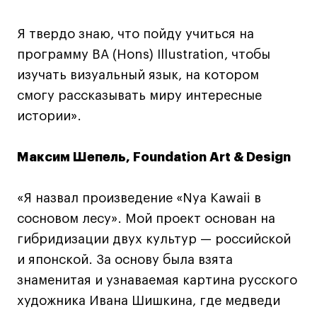
Условия возврата
Кредит на образование с господдержкой
Я твердо знаю, что пойду учиться на
Лицензия на осуществление образовательной
программу BA (Hons) Illustration, чтобы
деятельности АНО ВО «Универсальный
изучать визуальный язык, на котором
Университет»
смогу рассказывать миру интересные
Карта сайта
истории».
Максим Шепель, Foundation Art & Design
© 2026 БВШД
«Я назвал произведение «Nya Kawaii в
сосновом лесу». Мой проект основан на
гибридизации двух культур — российской
и японской. За основу была взята
знаменитая и узнаваемая картина русского
художника Ивана Шишкина, где медведи