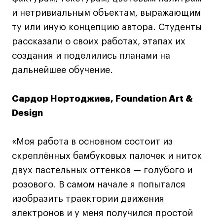
Все программы
и нетривиальным объектам, выражающим
ту или иную концепцию автора. Студенты
рассказали о своих работах, этапах их
Для школьников
создания и поделились планами на
Интенсивы
дальнейшее обучение.
Среднесрочные
Долгосрочные
Сардор Нортоджиев, Foundation Art &
Все программы
Design
О школе
«Моя работа в основном состоит из
скреплённых бамбуковых палочек и ниток
Новости
двух пастельных оттенков — голубого и
События
розового. В самом начале я попытался
Блог
изобразить траектории движения
Преподаватели
электронов и у меня получился простой