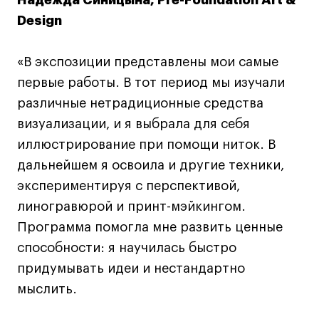
Надежда Синицына, Pre-Foundation Art &
Design
Карьера
Ассоциация выпускников
«В экспозиции представлены мои самые
Центр карьеры
первые работы. В тот период мы изучали
Живые проекты
различные нетрадиционные средства
Конкурсы
визуализации, и я выбрала для себя
Участие в выставках
иллюстрирование при помощи ниток. В
Летние стажировки
дальнейшем я освоила и другие техники,
экспериментируя с перспективой,
Проекты студентов
линогравюрой и принт-мэйкингом.
Программа помогла мне развить ценные
Работы студентов
способности: я научилась быстро
«Живые» проекты
придумывать идеи и нестандартно
Участие в выставках
мыслить.
Britanka New Creatives