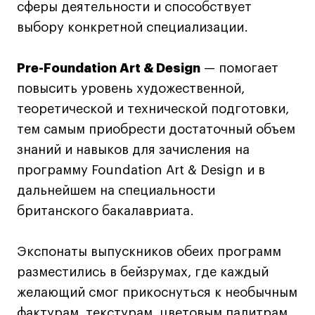
сферы деятельности и способствует
Навыки предпринимателя и управленца
выбору конкретной специализации.
Онлайн
Маркетинг и генерация лидов
Pre-Foundation Art & Design
— помогает
Искусство
повысить уровень художественной,
Фотография
теоретической и технической подготовки,
Очно + онлайн
тем самым приобрести достаточный объем
Все программы
знаний и навыков для зачисления на
программу Foundation Art & Design и в
дальнейшем на специальности
Техникум
британского бакалавриата.
Специалист кино- и медиапродакшена
Графический дизайнер
Экспонаты выпускников обеих программ
Цифровой маркетолог
разместились в бейзрумах, где каждый
Технолог-конструктор одежды
желающий смог прикоснуться к необычным
Коммерческий фотограф
фактурам, текстурам, цветовым палитрам