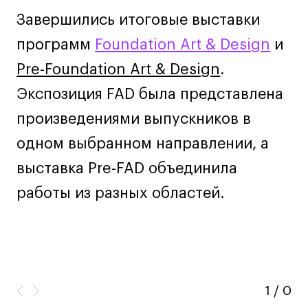
Ювелирный дизайн
Завершились итоговые выставки
Сценография
программ
Foundation Art & Design
и
Фотография и видео
Pre-Foundation Art & Design
.
Промышленный и предметный дизайн
Экспозиция FAD была представлена
Дизайн и декорирование интерьера
Бизнес и маркетинг
произведениями выпускников в
Подготовительные курсы и творческое
одном выбранном направлении, а
развитие
выставка Pre-FAD объединила
Среднесрочные
работы из разных областей.
ИЗО и Керамика
Ландшафтный дизайн
Все программы
Онлайн-программы
1
/
0