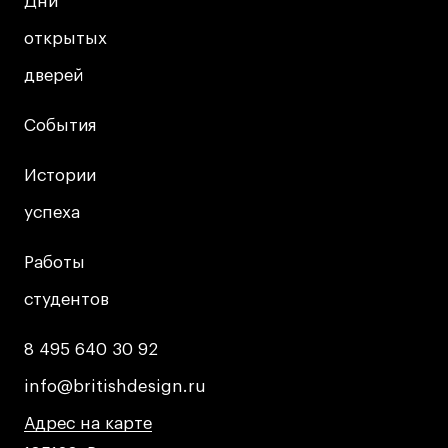
Дни
Дни
открытых
открытых
дверей
дверей
События
События
Истории
Истории
успеха
успеха
Работы
Работы
студентов
студентов
8 495 640 30 92
8 495 640 30 92
info@britishdesign.ru
info@britishdesign.ru
Адрес на карте
Адрес на карте
Адрес на карте