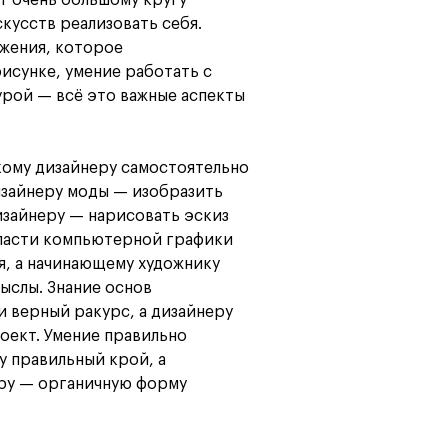
т очень большому кругу
кусств реализовать себя.
жения, которое
исунке, умение работать с
урой — всё это важные аспекты
кому дизайнеру самостоятельно
изайнеру моды — изобразить
изайнеру — нарисовать эскиз
бласти компьютерной графики
, а начинающему художнику
ыслы. Знание основ
 верный ракурс, а дизайнеру
оект. Умение правильно
 правильный крой, а
ру — органичную форму