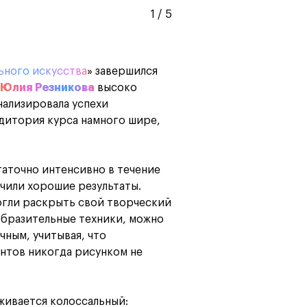
1
/
5
ьного искусства
» завершился
Юлия Резникова
высоко
нализировала успехи
удитория курса намного шире,
аточно интенсивно в течение
учили хорошие результаты.
огли раскрыть свой творческий
образительные техники, можно
чным, учитывая, что
нтов никогда рисунком не
живается колоссальный: