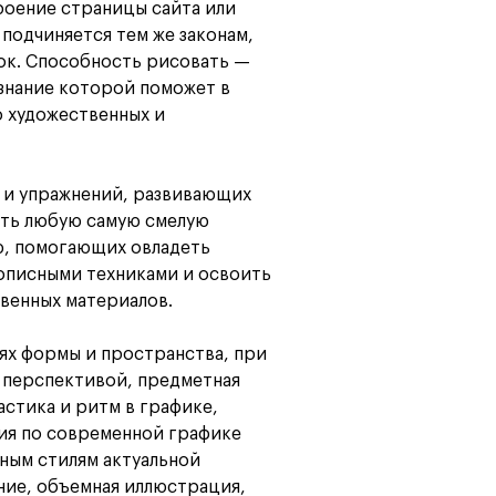
оение страницы сайта или
подчиняется тем же законам,
ок. Способность рисовать —
знание которой поможет в
о художественных и
й и упражнений, развивающих
ать любую самую смелую
ю, помогающих овладеть
описными техниками и освоить
венных материалов.
ях формы и пространства, при
 перспективой, предметная
астика и ритм в графике,
тия по современной графике
ным стилям актуальной
ие, объемная иллюстрация,