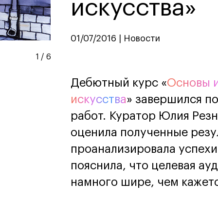
искусства»
дизайн
Дизайн и декорирование
интерьера
Бизнес и маркетинг
01/07/2016 | Новости
Подготовительные курсы и
творческое развитие
1
/
6
Среднесрочные
ИЗО и Керамика
Дебютный курс «
Основы 
Ландшафтный дизайн
искусства
» завершился п
кум
кум
Для школьников
Для школьников
работ. Куратор Юлия Рез
лист кино- и
Интенсивы
оценила полученные резу
продакшена
Среднесрочные
проанализировала успехи
ческий дизайнер
Долгосрочные
вой маркетолог
пояснила, что целевая ау
лог-конструктор
ы
намного шире, чем кажетс
рческий фотограф