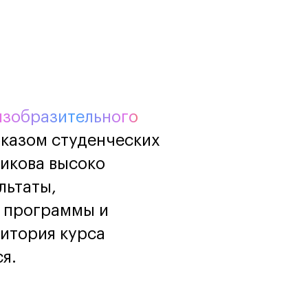
Маркетинг
Онлайн
Все онлайн-
Маркетинг и
программы
генерация лидов
Искусство
Фотография
Очно + онлайн
изобразительного
оказом студенческих
никова высоко
льтаты,
 программы и
дитория курса
я.
Дни открытых дверей