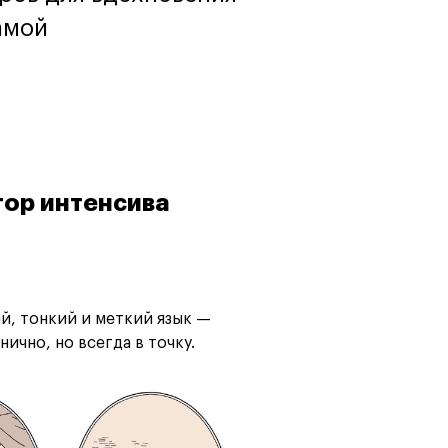
амой
Карта профессий
тор интенсива
ый, тонкий и меткий язык —
нично, но всегда в точку.