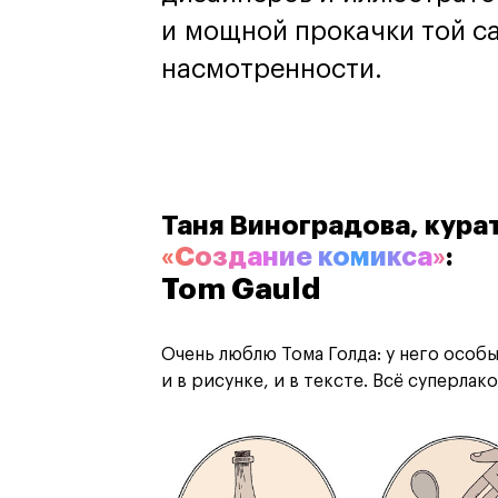
и мощной прокачки той с
насмотренности.
Таня Виноградова, кура
«Создание комикса»
:
Tom Gauld
Очень люблю Тома Голда: у него особ
и в рисунке, и в тексте. Всё суперлако