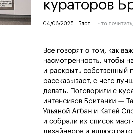
кураторов Б
дизайн
Дизайн и декорирование
интерьера
Бизнес и маркетинг
04/06/2025 | Блог
Что почитать
Подготовительные курсы и
творческое развитие
Среднесрочные
ИЗО и Керамика
Все говорят о том, как ва
Ландшафтный дизайн
насмотренность, чтобы на
кум
кум
Для школьников
Для школьников
и раскрыть собственный г
лист кино- и
Интенсивы
рассказывает, с чего луч
продакшена
Среднесрочные
делать. Поговорили с кур
ческий дизайнер
Долгосрочные
вой маркетолог
интенсивов Британки — Т
лог-конструктор
ы
Ульяной Агбан и Катей С
рческий фотограф
и собрали их список маст
дизайнеров и иллюстрато