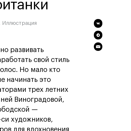
ританки
Маркетинг
Онлайн
Все онлайн-
Маркетинг и
программы
генерация лидов
Искусство
,
Иллюстрация
Фотография
Очно + онлайн
жно развивать
работать свой стиль
олос. Но мало кто
ше начинать это
аторами трех летних
аней Виноградовой,
лободской —
-си художников,
ров для вдохновения
Дни открытых дверей