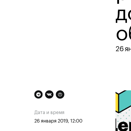
Контакты
д
о
26 я
Техни
Техни
Специа
медиа
Графи
Дополнительная
Ос
Цифро
Техно
информация
ин
одежд
Дата и время
Комме
о
о
26 января 2019, 12:00