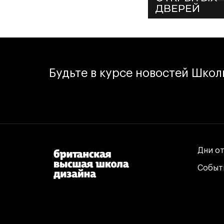
Будьте в курсе новостей Шко
Дни о
Дни о
Событ
Событ