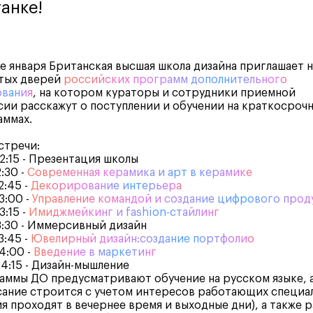
анке!
е января Британская высшая школа дизайна приглашает н
тых дверей
российских программ дополнительного
ования
, на котором кураторы и сотрудники приемной
ии расскажут о поступлении и обучении на краткосроч
аммах.
стречи:
12:15 - Презентация школы
2:30 -
Современная керамика и арт в керамике
2:45 -
Декорирование интерьера
3:00 -
Управление командой и создание цифрового прод
3:15 -
Имиджмейкинг и fashion-стайлинг
13:30 - Иммерсивный дизайн
3:45 -
Ювелирный дизайн:создание портфолио
14:00 -
Введение в маркетинг
14:15 - Дизайн-мышление
ммы ДО предусматривают обучение на русском языке, 
сание строится с учетом интересов работающих специа
ия проходят в вечернее время и выходные дни), а также 