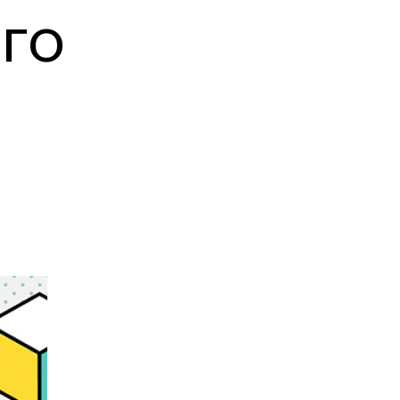
программы
и управленца
го
Онлайн
Маркетинг и
генерация лидов
Искусство
Фотография
Очно + онлайн
Дни открытых дверей