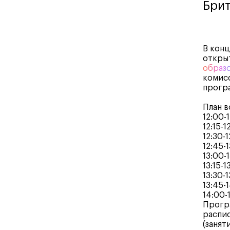
Брит
В конц
откры
образ
комисс
прогр
План в
12:00-
12:15-1
12:30-1
12:45-1
13:00-1
13:15-
13:30-1
13:45-
14:00-
Програ
распи
(занят