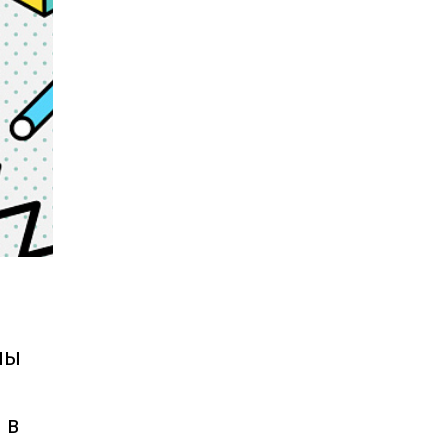
Карта профессий
мы
 в