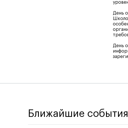
уровен
День о
Школой
особен
органи
требов
День о
информ
зарег
Ближайшие событи