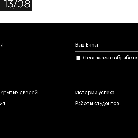
лы
Я согласен с обработ
ткрытых дверей
ткрытых дверей
Истории успеха
Истории успеха
ия
ия
Работы студентов
Работы студентов