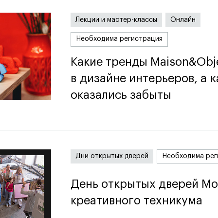
Лекции и мастер-классы
Онлайн
Необходима регистрация
Какие тренды Maison&Obj
Какие тренды Maison&Obj
в дизайне интерьеров, а к
в дизайне интерьеров, а к
оказались забыты
оказались забыты
Дни открытых дверей
Необходима рег
День открытых дверей Мо
День открытых дверей Мо
креативного техникума
креативного техникума