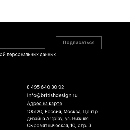
Подписаться
кой персональных данных
8 495 640 30 92
8 495 640 30 92
info@britishdesign.ru
info@britishdesign.ru
Адрес на карте
Адрес на карте
Адрес на карте
105120, Россия, Москва, Центр
дизайна Artplay, ул. Нижняя
Сыромятническая, 10, стр. 3