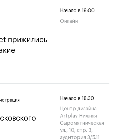
Начало в 18:00
Онлайн
et прижились
et прижились
акие
акие
Начало в 18:30
истрация
Центр дизайна
Artplay Нижняя
сковского
сковского
Сыромятническая
ул., 10, стр. 3,
аудитория 3/5.11