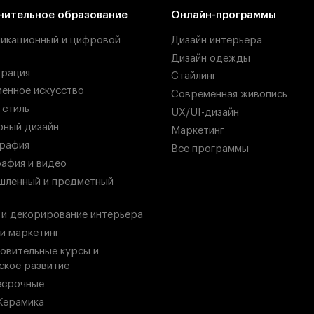
нительное образование
Онлайн-программы
икационный и цифровой
Дизайн интерьера
Дизайн одежды
рация
Стайлинг
енное искусство
Современная живопись
 стиль
UX/UI-дизайн
ный дизайн
Маркетинг
рафия
Все программы
афия и видео
ленный и предметный
 и декорирование интерьера
 и маркетинг
овительные курсы и
ское развитие
есрочные
Керамика