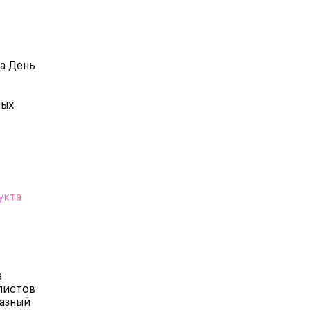
а День
ных
укта
а
листов
разный