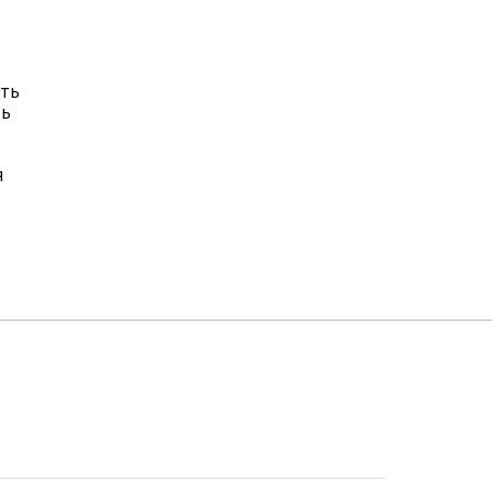
ать
ть
я