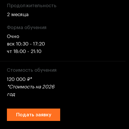
Ювелирный дизайн
Продолжительность
Сценография
2 месяца
Фотография и видео
Форма обучения
Промышленный и предметный дизайн
Очно
Дизайн и декорирование интерьера
вск 10:30 - 17:20
Бизнес и маркетинг
чт 18:00 - 21:10
Подготовительные курсы и творческое
развитие
Стоимость обучения
Среднесрочные
120 000 ₽*
ИЗО и Керамика
*Стоимость на 2026
Ландшафтный дизайн
год
Все программы
Подать заявку
Онлайн-программы