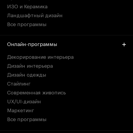
дверей
дверей
ИЗО и Керамика
info@britishdesign.ru
info@britishdesign.ru
ПОКАЗАТЬ ЕЩЁ
Ландшафтный дизайн
Адрес на карте
Адрес на карте
События
События
Все программы
Истории успеха
Истории успеха
Работы студентов
Работы студентов
Онлайн-программы
Декорирование интерьера
Universal University
Universal University
Дизайн интерьера
EN
EN
Дизайн одежды
Слово куратора — Дарья Сетевинец
Ar
Стайлинг
Современная живопись
1
/
2
UX/UI-дизайн
Маркетинг
Все программы
Политика конфиденциальности