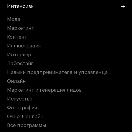
Публичная оферта
Интенсивы
Условия возврата
Мода
Кредит на образование с господдержкой
Маркетинг
Лицензия на осуществление образовательной
деятельности АНО ВО «Универсальный
Контент
Университет»
Иллюстрация
Карта сайта
Интерьер
Лайфстайл
Навыки предпринимателя и управленца
© 2026 БВШД
Онлайн
Маркетинг и генерация лидов
Искусство
Фотография
Очно + онлайн
Все программы