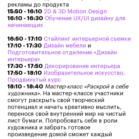
рекламы до продукта
15:50 - 16:10
2D & 3D Motion Design
16:10 - 16:30
Обучение UX/UI дизайну для
Карьера
начинающих
Ассоциация выпускников
16:50 - 17:10
Стайлинг интерьерной съемки
Центр карьеры
17:10 - 17:30
Дизайн мебели
и
Живые проекты
Подготовительное отделение «Дизайн
интерьера»
Конкурсы
17:30 - 17:50
Декорирование интерьера
Участие в выставках
17:50 - 18:10
Изобразительное искусство.
Летние стажировки
Продвинутый курс
18:10 - 18:40
Мастер-класс «Раскрой в себе
художника».
На мастер-классе участники
Проекты студентов
смогут раскрыть свой творческий
потенциал и начать креативно мыслить,
Работы студентов
перенося свой внутренний мир на чистый
лист бумаги. Попробовать себя в роли
«Живые» проекты
художника и забрать готовое
Участие в выставках
произведение домой сможет каждый