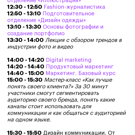
Преподаватели
отделение «Иллюстрация»
1
2:30 - 12:50
Fashion-журналистика
Лицензии и аккредитации
12:50 - 13:10
Подготовительное
Для прессы
отделение «Дизайн одежды»
13:10 - 13:30
Основы фотографии и
Ресурсы
создание портфолио
Партнеры
13:30 - 14:00
Лекция с обзором трендов в
Связи с индустрией
индустрии фото и видео
Вакансии
14:00 - 14:20
Digital marketing
Контакты
14:20 - 14:40
Продуктовый маркетинг
14:40 - 15:00
Маркетинг. Базовый курс
15:00 - 15:30
Мастер-класс
«Как лучше
Поступающим
понять своего клиента?»
За 30 минут
участники смогут сегментировать
Условия поступления
аудиторию своего бренда, понять какие
Стоимость обучения
каналы стоит использовать для
коммуникации и как общаться с аудиторией
Иностранным студентам
на одном языке.
График учебного года
15:30 - 15:50
Дизайн коммуникации. От
Вопросы и ответы