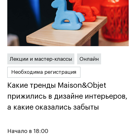
дверей
дверей
info@britishdesign.ru
info@britishdesign.ru
Адрес на карте
Адрес на карте
События
События
Истории успеха
Истории успеха
Работы студентов
Работы студентов
Лекции и мастер-классы
Онлайн
Universal University
Universal University
EN
EN
Необходима регистрация
Какие тренды Maison&Objet
Какие тренды Maison&Objet
прижились в дизайне интерьеров,
прижились в дизайне интерьеров,
а какие оказались забыты
а какие оказались забыты
Политика конфиденциальности
Начало в 18:00