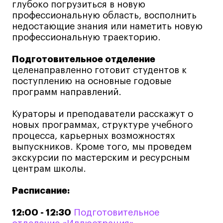
глубоко погрузиться в новую
Коммерческий фотограф
профессиональную область, восполнить
Все программы
недостающие знания или наметить новую
профессиональную траекторию.
Для школьников
Подготовительное отделение
целенаправленно готовит студентов к
Интенсивы
поступлению на основные годовые
программ направлений.
Среднесрочные
Долгосрочные
Кураторы и преподаватели расскажут о
Все программы
новых программах, структуре учебного
процесса, карьерных возможностях
выпускников. Кроме того, мы проведем
О школе
экскурсии по мастерским и ресурсным
центрам школы.
Новости
Расписание:
События
Блог
12:00 - 12:30
Подготовительное