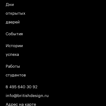
Дни
Дни
открытых
открытых
дверей
дверей
События
События
Истории
Истории
успеха
успеха
Работы
Работы
студентов
студентов
8 495 640 30 92
8 495 640 30 92
info@britishdesign.ru
info@britishdesign.ru
Адрес на карте
Адрес на карте
Адрес на карте