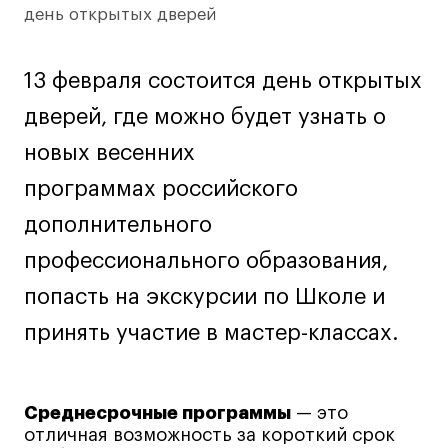
день открытых дверей
Лайфстайл
Навыки предпринимателя и управленца
13 февраля состоится день открытых
Онлайн
дверей, где можно будет узнать о
Маркетинг и генерация лидов
Искусство
новых весенних
Фотография
программах российского
Очно + онлайн
дополнительного
Все программы
профессионального образования,
попасть на экскурсии по Школе и
Техникум
принять участие в мастер-классах.
Специалист кино- и медиапродакшена
Графический дизайнер
Цифровой маркетолог
Среднесрочные программы
— это
отличная возможность за короткий срок
Технолог-конструктор одежды