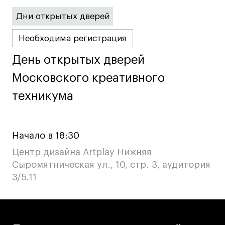
Дни открытых дверей
Необходима регистрация
День открытых дверей
День открытых дверей
Московского креативного
Московского креативного
техникума
техникума
Начало в 18:30
Центр дизайна Artplay Нижняя
Сыромятническая ул., 10, стр. 3, аудитория
3/5.11