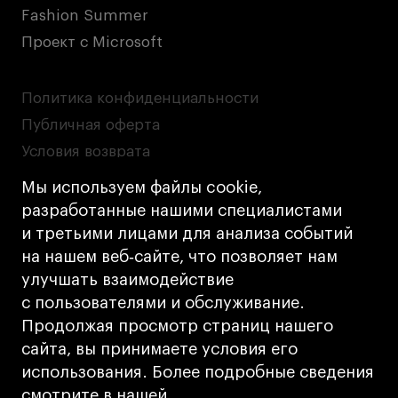
Fashion Summer
Проект с Microsoft
Политика конфиденциальности
Публичная оферта
Условия возврата
Кредит на образование с господдержкой
Мы используем файлы cookie,
Лицензия на осуществление образовательной
разработанные нашими специалистами
деятельности АНО ВО «Универсальный
и третьими лицами для анализа событий
Университет»
на нашем веб‑сайте, что позволяет нам
Карта сайта
улучшать взаимодействие
с пользователями и обслуживание.
Дизайн
Продолжая просмотр страниц нашего
Разработка
Cetera
сайта, вы принимаете условия его
использования. Более подробные сведения
© 2026 БВШД
смотрите в нашей