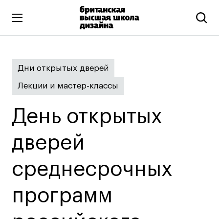
Высшее образование
Дни открытых дверей
Искусство и дизайн
Лекции и мастер-классы
Подготовительные курсы
Бизнес и маркетинг
День открытых
Все программы
дверей
Дополнительное образование
среднесрочных
Коммуникационный и цифровой дизайн
Иллюстрация
программ
Современное искусство
Мода и стиль